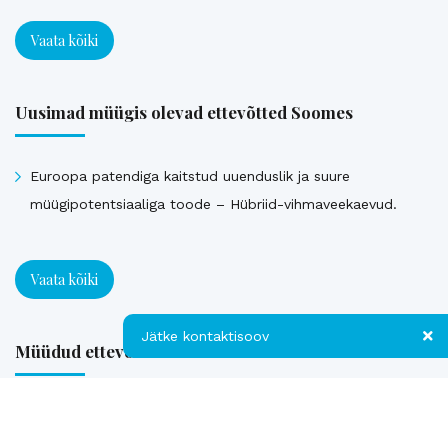
Vaata kõiki
Uusimad müügis olevad ettevõtted Soomes
Euroopa patendiga kaitstud uuenduslik ja suure
müügipotentsiaaliga toode – Hübriid-vihmaveekaevud.
Vaata kõiki
Jätke kontaktisoov
Müüdud ettevõtted
Jätke kontaktisoov
Loe referentse müüdud ettevõtetest
Jätke oma telefoninumber või e-posti