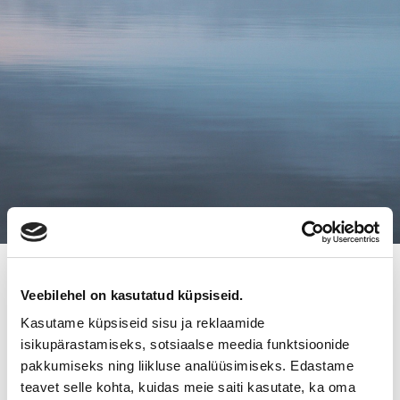
18.4.2013
Veebilehel on kasutatud küpsiseid.
TEAM-STEEL UUSILLE
Kasutame küpsiseid sisu ja reklaamide
OMISTAJILLE
isikupärastamiseks, sotsiaalse meedia funktsioonide
pakkumiseks ning liikluse analüüsimiseks. Edastame
teavet selle kohta, kuidas meie saiti kasutate, ka oma
Pekka Tuomela
ja
Jaana Lyytinen-Tuomela
ovat ostaneet