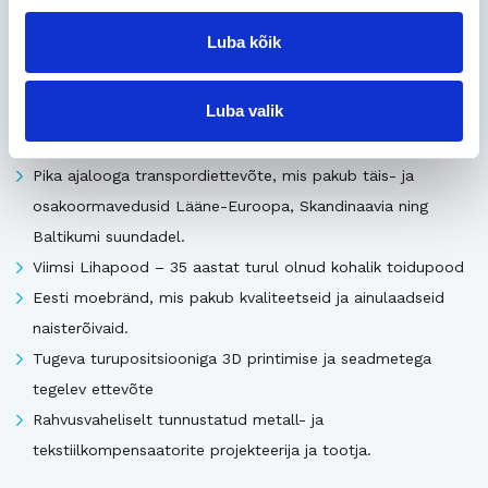
Seotud
Luba kõik
Uusimad müügis olevad ettevõtted Eestis
Luba valik
Pika ajalooga transpordiettevõte, mis pakub täis- ja
osakoormavedusid Lääne-Euroopa, Skandinaavia ning
Baltikumi suundadel.
Viimsi Lihapood – 35 aastat turul olnud kohalik toidupood
Eesti moebränd, mis pakub kvaliteetseid ja ainulaadseid
naisterõivaid.
Tugeva turupositsiooniga 3D printimise ja seadmetega
tegelev ettevõte
Rahvusvaheliselt tunnustatud metall- ja
tekstiilkompensaatorite projekteerija ja tootja.