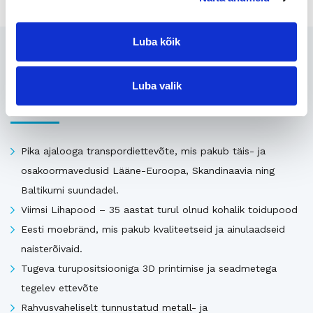
Luba kõik
Seotud
Luba valik
Uusimad müügis olevad ettevõtted Eestis
Pika ajalooga transpordiettevõte, mis pakub täis- ja
osakoormavedusid Lääne-Euroopa, Skandinaavia ning
Baltikumi suundadel.
Viimsi Lihapood – 35 aastat turul olnud kohalik toidupood
Eesti moebränd, mis pakub kvaliteetseid ja ainulaadseid
naisterõivaid.
Tugeva turupositsiooniga 3D printimise ja seadmetega
tegelev ettevõte
Rahvusvaheliselt tunnustatud metall- ja