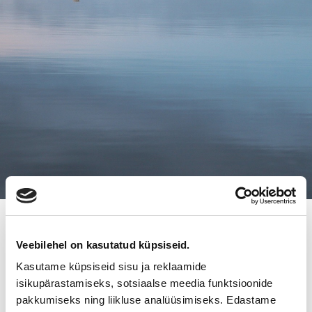
14.5.2015
Veebilehel on kasutatud küpsiseid.
TEIDEN KUNNOSSAPITOON
Kasutame küpsiseid sisu ja reklaamide
KESKITTYNYT YRITYS RASMIRAN
isikupärastamiseks, sotsiaalse meedia funktsioonide
pakkumiseks ning liikluse analüüsimiseks. Edastame
LIIKETOIMINTA ON MYYTY MJS-