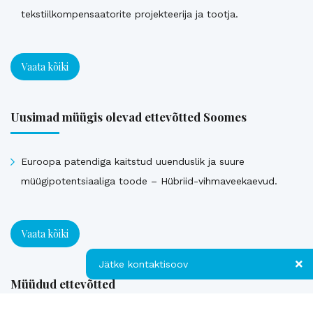
tekstiilkompensaatorite projekteerija ja tootja.
Vaata kõiki
Uusimad müügis olevad ettevõtted Soomes
Euroopa patendiga kaitstud uuenduslik ja suure
müügipotentsiaaliga toode – Hübriid-vihmaveekaevud.
Vaata kõiki
Jätke kontaktisoov
Müüdud ettevõtted
Jätke kontaktisoov