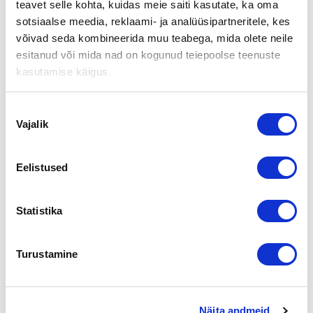
teavet selle kohta, kuidas meie saiti kasutate, ka oma
INFRALLE
sotsiaalse meedia, reklaami- ja analüüsipartneritele, kes
võivad seda kombineerida muu teabega, mida olete neile
esitanud või mida nad on kogunud teiepoolse teenuste
Rasmira Oy on perustettu vuonna 2003 ja se on tehnyt
kasutamise käigus.
aliurakointia suurille suomalaisille infra-rakentajille pitkillä
urakkasopimuksilla, ja tämän laadukasta toimintaa jatkamaan
perustettiin MJS-Infra Oy. MJS-Infra Oy:n perusti Kuljetus
Nõusoleku
Sundell Oy, jolla on kapasiteettia ja halua laajentaa omaa
Vajalik
valik
toimintaansa myös tienhoitosektorille. Rasmira Oy:n omistaja
jatkaa MJS-Infra Oy:n palveluksessa.
Eelistused
Lisätietoja:
Kaupan välitti Suomen Yrityskaupat
Statistika
Länsi-Uudenmaan aluejohtaja Päivi Kuitunen
p. 040 7717 346
paivi.kuitunen@yrityskaupat.net
Turustamine
Jaga lehte:
Näita andmeid