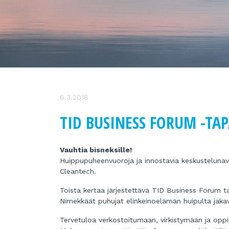
6.3.2018
TID BUSINESS FORUM -TA
Vauhtia bisneksille!
Huippupuheenvuoroja ja innostavia keskustelunava
Cleantech.
Toista kertaa järjestettävä TID Business Forum tarj
Nimekkäät puhujat elinkeinoelämän huipulta jaka
Tervetuloa verkostoitumaan, virkistymään ja opp