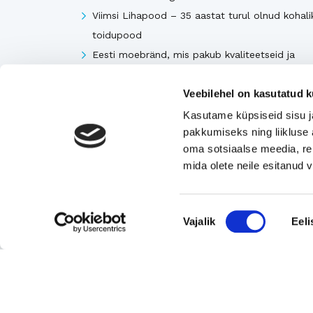
Viimsi Lihapood – 35 aastat turul olnud kohali
toidupood
Eesti moebränd, mis pakub kvaliteetseid ja
ainulaadseid naisterõivaid.
Veebilehel on kasutatud k
Tugeva turupositsiooniga 3D printimise ja
seadmetega tegelev ettevõte
Kasutame küpsiseid sisu j
pakkumiseks ning liikluse 
Rahvusvaheliselt tunnustatud metall- ja
oma sotsiaalse meedia, re
tekstiilkompensaatorite projekteerija ja tootja.
mida olete neile esitanud
Vaata kõiki
Nõusoleku
Vajalik
Eeli
valik