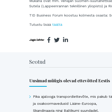
Mukana ovat mm. Venäjän Suomen-suurlähettiläs P
Sutela (Lappeenrannan teknillinen yliopisto) ja Ri
TID Business Forum koostuu kolmesta osasta: Se
Tutustu lisää
täältä
Jaga lehte:
Seotud
Uusimad müügis olevad ettevõtted Eestis
Pika ajalooga transpordiettevõte, mis pakub tä
ja osakoormavedusid Lääne-Euroopa,
Skandinaavia ning Baltikumi suundadel.