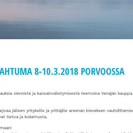
PAHTUMA 8-10.3.2018 PORVOOSSA
uksia viennistä ja kansainvälistymisestä teemoina Venäjän kauppa
oaa jälleen yrityksille ja yrittäjille areenan bisneksen vauhdittamis
vat tietoa ja kokemusta.
imaan!