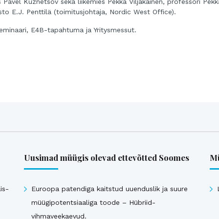
avel Kuznetsov sekä liikemies Pekka Viljakainen, professori Pekk
sto E.J. Penttilä (toimitusjohtaja, Nordic West Office).
minaari, E4B-tapahtuma ja Yritysmessut.
Uusimad müügis olevad ettevõtted Soomes
Mü
is-
Euroopa patendiga kaitstud uuenduslik ja suure
müügipotentsiaaliga toode – Hübriid-
vihmaveekaevud.