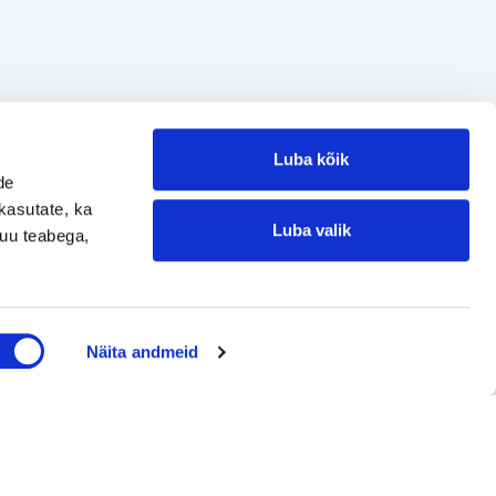
Luba kõik
de
kasutate, ka
Luba valik
muu teabega,
Jätke kontaktisoov
Näita andmeid
Jätke kontaktisoov
Jätke oma telefoninumber või e-posti
aadress ning me võtame teiega ühendust!