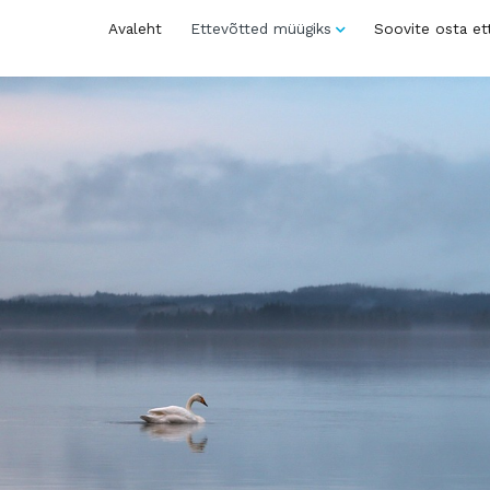
Avaleht
Ettevõtted müügiks
Soovite osta et