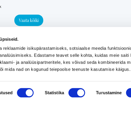
k
Vaata kõiki
üpsiseid.
a reklaamide isikupärastamiseks, sotsiaalse meedia funktsiooni
analüüsimiseks. Edastame teavet selle kohta, kuidas meie saiti 
klaami- ja analüüsipartneritele, kes võivad seda kombineerida 
 või mida nad on kogunud teiepoolse teenuste kasutamise käigus.
stused
Statistika
Turustamine