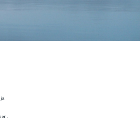
 ja
een.