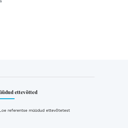
a
üdud ettevõtted
Loe referentse müüdud ettevõtetest