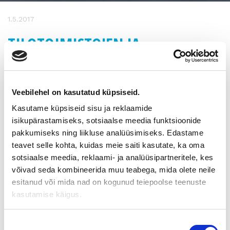
1.5.2017
TILOTOIMISTOJEN JA
TALOUSHALLINNON
PALVELUYRITYSTEN KAUPPA KÄY
Veebilehel on kasutatud küpsiseid.
KIIVAANA
Kasutame küpsiseid sisu ja reklaamide
isikupärastamiseks, sotsiaalse meedia funktsioonide
Kuten tunnettua, on alalla tapahtunut viime vuosina runsaasti
pakkumiseks ning liikluse analüüsimiseks. Edastame
omistuksen uudelleen järjestelyjä. Alalle on syntynyt muutama
teavet selle kohta, kuidas meie saiti kasutate, ka oma
iso toimija ja lukuisa joukko toimintaansa aktiivisesti
sotsiaalse meedia, reklaami- ja analüüsipartneritele, kes
yritysostoin kasvattavia yrityksiä
võivad seda kombineerida muu teabega, mida olete neile
Tässä tilanteessa usein kysytäänkin mikä rooli yritysvälittäjällä
esitanud või mida nad on kogunud teiepoolse teenuste
on tilanteessa, jossa kauppaa käydään itsenäisestikin koko
kasutamise käigus.
ajan.
”Yritysvälittäjän roolissa merkittäväksi nouseekin sopivan
Nõusoleku
ostajan ja myyjän yhteensovittaminen. Osapuolilla on erilaisia