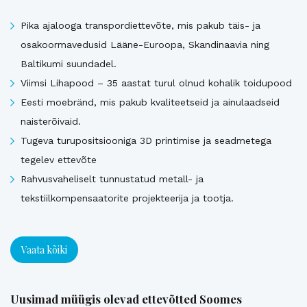
Pika ajalooga transpordiettevõte, mis pakub täis- ja
osakoormavedusid Lääne-Euroopa, Skandinaavia ning
Baltikumi suundadel.
Viimsi Lihapood – 35 aastat turul olnud kohalik toidupood
Eesti moebränd, mis pakub kvaliteetseid ja ainulaadseid
naisterõivaid.
Tugeva turupositsiooniga 3D printimise ja seadmetega
tegelev ettevõte
Rahvusvaheliselt tunnustatud metall- ja
tekstiilkompensaatorite projekteerija ja tootja.
Vaata kõiki
Uusimad müügis olevad ettevõtted Soomes