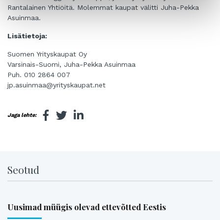
Rantalainen Yhtiöitä. Molemmat kaupat välitti Juha-Pekka
Asuinmaa.
Lisätietoja:
Suomen Yrityskaupat Oy
Varsinais-Suomi, Juha-Pekka Asuinmaa
Puh. 010 2864 007
jp.asuinmaa@yrityskaupat.net
Jaga lehte:
Seotud
Uusimad müügis olevad ettevõtted Eestis