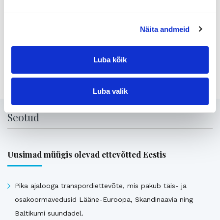
Gsm
040 3589 901
juha.hotti@yrityskaupat.net
Näita andmeid
Luba kõik
Jaga lehte:
Luba valik
Seotud
Uusimad müügis olevad ettevõtted Eestis
Pika ajalooga transpordiettevõte, mis pakub täis- ja
osakoormavedusid Lääne-Euroopa, Skandinaavia ning
Baltikumi suundadel.