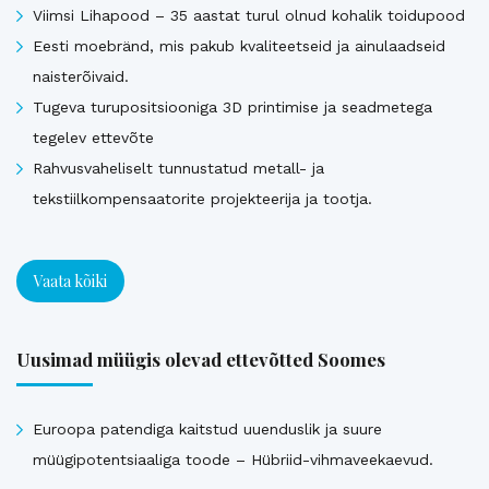
Viimsi Lihapood – 35 aastat turul olnud kohalik toidupood
Eesti moebränd, mis pakub kvaliteetseid ja ainulaadseid
naisterõivaid.
Tugeva turupositsiooniga 3D printimise ja seadmetega
tegelev ettevõte
Rahvusvaheliselt tunnustatud metall- ja
tekstiilkompensaatorite projekteerija ja tootja.
Vaata kõiki
Uusimad müügis olevad ettevõtted Soomes
Euroopa patendiga kaitstud uuenduslik ja suure
müügipotentsiaaliga toode – Hübriid-vihmaveekaevud.