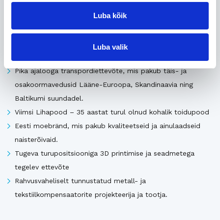
Seotud
Luba kõik
Uusimad müügis olevad ettevõtted Eestis
Luba valik
Pika ajalooga transpordiettevõte, mis pakub täis- ja
osakoormavedusid Lääne-Euroopa, Skandinaavia ning
Baltikumi suundadel.
Viimsi Lihapood – 35 aastat turul olnud kohalik toidupood
Eesti moebränd, mis pakub kvaliteetseid ja ainulaadseid
naisterõivaid.
Tugeva turupositsiooniga 3D printimise ja seadmetega
tegelev ettevõte
Rahvusvaheliselt tunnustatud metall- ja
tekstiilkompensaatorite projekteerija ja tootja.