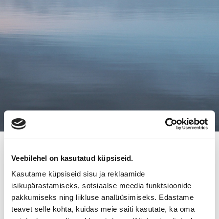
2.2.2011
Veebilehel on kasutatud küpsiseid.
TURUN KUKKAPORTTI SIIRTYI
Kasutame küpsiseid sisu ja reklaamide
UUDELLE OMISTAJALLE
isikupärastamiseks, sotsiaalse meedia funktsioonide
pakkumiseks ning liikluse analüüsimiseks. Edastame
teavet selle kohta, kuidas meie saiti kasutate, ka oma
Vuodesta 1990 toiminut Turun Kukkaportti, joka sijaitsee