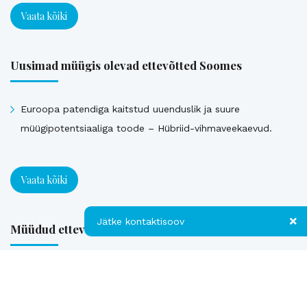
Vaata kõiki
Uusimad müügis olevad ettevõtted Soomes
Euroopa patendiga kaitstud uuenduslik ja suure
müügipotentsiaaliga toode – Hübriid-vihmaveekaevud.
Vaata kõiki
Jätke kontaktisoov
Müüdud ettevõtted
Jätke kontaktisoov
Loe referentse müüdud ettevõtetest
Jätke oma telefoninumber või e-posti