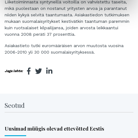
Liiketoiminnasta syntyneillä voitoilla on vahvistettu taseita,
mikä puolestaan on nostanut yritysten arvoa ja parantanut
niiden kykyä selvitä taantumasta. Asiakastiedon tutkimuksen
mukaan suomalaisyritykset kestivätkin taantuman paremmin
kuin ruotsalaiset kilpailijansa, joiden arvosta leikkaantui
vuonna 2008 peräti 37 prosenttia.
Asiakastieto tutki euromääräisen arvon muutosta vuosina
2006-2010 yli 30 000 suomalaisyrityksessä.
Jaga lehte:
Seotud
Uusimad müügis olevad ettevõtted Eestis