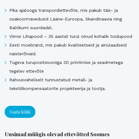
Pika ajalooga transpordiettevõte, mis pakub täis- ja
osakoormavedusid Lääne-Euroopa, Skandinaavia ning
Baltikumi suundadel.
Viimsi Lihapood – 35 aastat turul olnud kohalik toidupood
Eesti moebränd, mis pakub kvaliteetseid ja ainulaadseid
naisterõivaid.
Tugeva turupositsiooniga 3D printimise ja seadmetega
tegelev ettevõte
Rahvusvaheliselt tunnustatud metall- ja
tekstiilkompensaatorite projekteerija ja tootja.
Vaata kõiki
Uusimad müügis olevad ettevõtted Soomes