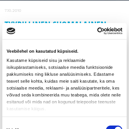
7.10.2010
TYYPILLINEN SUOMALAINEN
YRITYS MAKSAA 330 000 EUROA,
NOUSUA +25%
Veebilehel on kasutatud küpsiseid.
Kasutame küpsiseid sisu ja reklaamide
Yritysten euromääräinen arvo on viidessä vuodessa kasvanut
isikupärastamiseks, sotsiaalse meedia funktsioonide
nopeimmin koulutus- ja rakennusaloilla. Taantuma leikkasi
pakkumiseks ning liikluse analüüsimiseks. Edastame
suomalaisyritysten arvosta 12 prosenttia, mutta ne selvisivät
kriisistä paremmin kuin ruotsalaiset kilpailijansa.
teavet selle kohta, kuidas meie saiti kasutate, ka oma
sotsiaalse meedia, reklaami- ja analüüsipartneritele, kes
Vuosina 2006-2010 koulutusalan yritysten arvo on kasvanut
võivad seda kombineerida muu teabega, mida olete neile
peräti 74 prosenttia, kertoo Suomen Asiakastieto Oy:n tuore
esitanud või mida nad on kogunud teiepoolse teenuste
tutkimus. Tutkimuksessa käy myös ilmi, että toimialojen
kasutamise käigus.
sisällä alueelliset erot ovat huomattavia. Esimerkiksi
koulutusalalla länsisuomalaisten yritysten arvo on lähes
kaksinkertaistunut, kun taas Oulun seudulla alan yritysten
Nõusoleku
arvosta on hävinnyt 6 prosenttia.