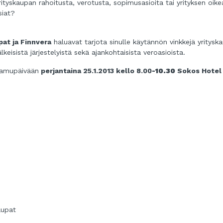
rityskaupan rahoitusta, verotusta, sopimusasioita
tai yrityksen oik
siat?
at ja Finnvera
haluavat tarjota sinulle käytännön vinkkejä yritysk
lkeisistä järjestelyistä sekä ajankohtaisista veroasioista.
-aamupäivään
perjantaina 25.1.2013
kello 8.00
-10.30
Sokos Hotel
aupat