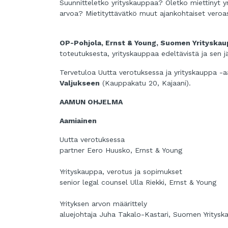
Suunnitteletko yrityskauppaa? Oletko miettinyt y
arvoa? Mietityttävätkö muut ajankohtaiset veroa
OP-Pohjola, Ernst & Young, Suomen Yrityskaup
toteutuksesta, yrityskauppaa edeltävistä ja sen jä
Tervetuloa Uutta verotuksessa ja yrityskauppa 
Valjukseen
(Kauppakatu 20, Kajaani).
AAMUN OHJELMA
Aamiainen
Uutta verotuksessa
partner Eero Huusko, Ernst & Young
Yrityskauppa, verotus ja sopimukset
senior legal counsel Ulla Riekki, Ernst & Young
Yrityksen arvon määrittely
aluejohtaja Juha Takalo-Kastari, Suomen Yritysk