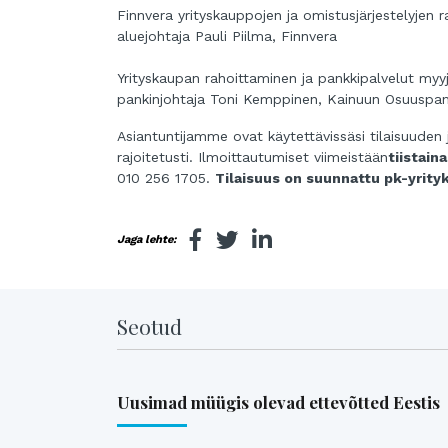
Finnvera yrityskauppojen ja omistusjärjestelyjen r
aluejohtaja Pauli Piilma, Finnvera
Yrityskaupan rahoittaminen ja pankkipalvelut myyj
pankinjohtaja Toni Kemppinen, Kainuun Osuuspan
Asiantuntijamme ovat käytettävissäsi tilaisuuden 
rajoitetusti. Ilmoittautumiset viimeistään
tiistaina
010 256 1705.
Tilaisuus on suunnattu pk-yrityk
Jaga lehte:
Seotud
Uusimad müügis olevad ettevõtted Eestis