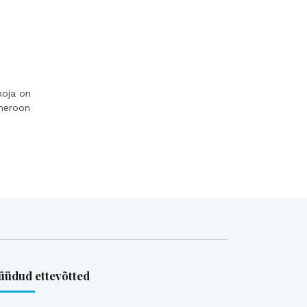
koja on
meroon
üdud ettevõtted