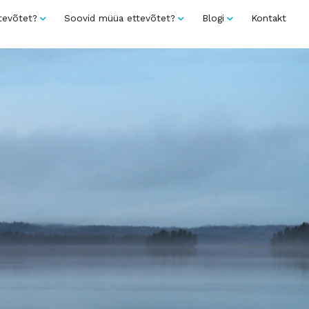
tevõtet?
Soovid müüa ettevõtet?
Blogi
Kontakt