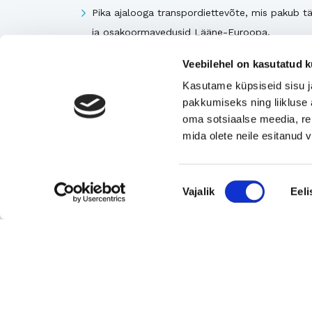
Pika ajalooga transpordiettevõte, mis pakub tä
ja osakoormavedusid Lääne-Euroopa,
Skandinaavia ning Baltikumi suundadel.
Veebilehel on kasutatud k
Viimsi Lihapood – 35 aastat turul olnud kohali
Kasutame küpsiseid sisu j
toidupood
pakkumiseks ning liikluse 
Eesti moebränd, mis pakub kvaliteetseid ja
oma sotsiaalse meedia, re
ainulaadseid naisterõivaid.
mida olete neile esitanud
Tugeva turupositsiooniga 3D printimise ja
seadmetega tegelev ettevõte
Nõusoleku
Rahvusvaheliselt tunnustatud metall- ja
Vajalik
Eeli
valik
tekstiilkompensaatorite projekteerija ja tootja.
Vaata kõiki