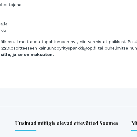
ahoittajana
älle
kki
jälkeen. Ilmoittaudu tapahtumaan nyt, niin varmistat paikkasi. Paik
22.1.
osoitteeseen
kainuunopyrityspankki@op.fi
tai puhelimitse nu
sille, ja se on maksuton.
Uusimad müügis olevad ettevõtted Soomes
Mü