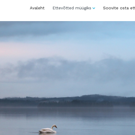
Avaleht
Ettevõtted müügiks
Soovite osta et