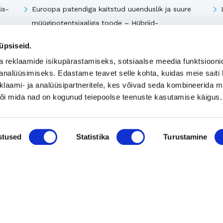
is-
Euroopa patendiga kaitstud uuenduslik ja suure
müügipotentsiaaliga toode – Hübriid-
vihmaveekaevud.
üpsiseid.
k
a reklaamide isikupärastamiseks, sotsiaalse meedia funktsiooni
analüüsimiseks. Edastame teavet selle kohta, kuidas meie saiti 
Vaata kõiki
klaami- ja analüüsipartneritele, kes võivad seda kombineerida 
 või mida nad on kogunud teiepoolse teenuste kasutamise käigus.
stused
Statistika
Turustamine