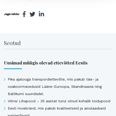
Jaga lehte:
Seotud
Uusimad müügis olevad ettevõtted Eestis
Pika ajalooga transpordiettevõte, mis pakub täis- ja
osakoormavedusid Lääne-Euroopa, Skandinaavia ning
Baltikumi suundadel.
Viimsi Lihapood – 35 aastat turul olnud kohalik toidupood
Eesti moebränd, mis pakub kvaliteetseid ja ainulaadseid
naisterõivaid.