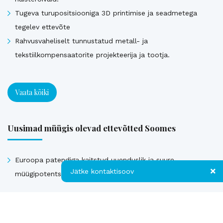
Tugeva turupositsiooniga 3D printimise ja seadmetega
tegelev ettevõte
Rahvusvaheliselt tunnustatud metall- ja
tekstiilkompensaatorite projekteerija ja tootja.
Vaata kõiki
Uusimad müügis olevad ettevõtted Soomes
Euroopa patendiga kaitstud uuenduslik ja suure
Jätke kontaktisoov
müügipotentsiaaliga toode – Hübriid-vihmaveekaevud.
Jätke kontaktisoov
Vaata kõiki