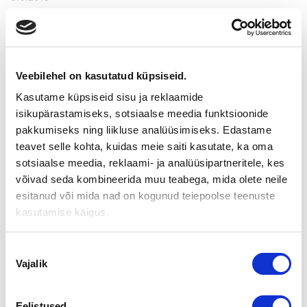
UUTUUSKIRJA: ARVOKAS YRITYS –
NÄIN PIDÄT YRITYKSESI
MYYNTIKUNNOSSA
Veebilehel on kasutatud küpsiseid.
Kasutame küpsiseid sisu ja reklaamide
isikupärastamiseks, sotsiaalse meedia funktsioonide
Juha Rantanen, Ari Engblom, Riitta Korpela, Mika
pakkumiseks ning liikluse analüüsimiseks. Edastame
Haavisto, Johanna Haanpää
teavet selle kohta, kuidas meie saiti kasutate, ka oma
Arvokas yritys on uutuuskirja, joka jokaisen yrittäjän
sotsiaalse meedia, reklaami- ja analüüsipartneritele, kes
kannattaa lukea.
Tämän kirjan lukeminen on tuottava
võivad seda kombineerida muu teabega, mida olete neile
investointi riippumatta siitä, onko yritys vasta perustettu vai
esitanud või mida nad on kogunud teiepoolse teenuste
vuosikymmeniä vanha.
kasutamise käigus.
Kirja antaa käytännön ohjeita siitä, kuinka mikä tahansa yritys
voi säilyttää ja kasvattaa arvoaan. Mikään yritys ei ole hyvä
kaikissa asioissa, eikä mikään huono jokaisessa. Kirjan avulla
Nõusoleku
kykenet valmentamaan yrityksesi huippukuntoon
Vajalik
valik
yksinkertaisilla konsteilla askel kerrallaan.
Kirja vastaa selkeästi lukuisiin yrittäjää askarruttaviin
Eelistused