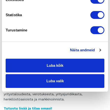
kysymyksiin:
Mikä tekee yrityksestä arvokkaan?
Statistika
Miten tavoitteet vaikuttavat arvoon?
Minkä arvoinen voi tappiollinen yritys olla?
Turustamine
Miksi yrityksen voitto ei yksin ratkaise yrityksen arvoa?
Kumpi on parempi, osake- vai liiketoimintakauppa?
Miten velalla voi nostaa yrityksen arvoa?
Miten markkinointi kasvattaa yrityksen arvoa?
Näita andmeid
Miten pienyritys voi tehdä arvokkaan brändin?
Miten uudistumalla nostetaan yrityksen arvoa?
Luba kõik
Kirja muodostaa kattavan kokonaisuuden yrityksen arvon
rakentamisesta ja ylläpitämisestä sekä tarkastelee kaikkia
keskeisimpiä yrityksen arvoon vaikuttavia tekijöitä. Teksti
Luba valik
pohjautuu kirjoittajien vuosikymmenien kokemuksiin
yrityskaupoista, arvonmäärityksestä, asiakaspalvelusta,
yritystaloudesta, verotuksesta, yritysjuridiikasta,
henkilöstöasioista ja markkinoinnista.
Tutustu lisää ja tilaa omasi!