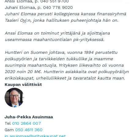
Anssi Elomaa, p. 040 551 9700
Juhani Elomaa, p. 040 778 9020
Juhani Elomaa perusti kollegojensa kanssa finanssiryhmä
Taaleri Oyj:n, jonka hallituksen puheenjohtaja hän on.
Anssi Elomaa on toiminut yrittäjänä ja sijoittajana
useammassa maahantuontialan pk-yrityksessä.
Huntteri on Suomen johtava, vuonna 1994 perustettu
polkupyörien ja tarvikkeiden tukkuliike ja maamme
suurimpia maahantuojia. Yrityksen liikevaihto oli vuonna
2020 noin 20 M€. Huntterin asiakkaita ovat polkupyöräilyn
erikoiskaupat, urheiluliikkeet ja tavaratalot kautta maan.
Kaupan välittivät
Juha-Pekka Asuinmaa
Tel
010 2864 007
Gsm
050 4611 360
jp.asuinmaa@yrityskaupat.net