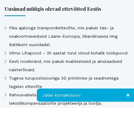
Uusimad müügis olevad ettevõtted Eestis
Pika ajalooga transpordiettevõte, mis pakub täis- ja
osakoormavedusid Lääne-Euroopa, Skandinaavia ning
Baltikumi suundadel.
Viimsi Lihapood – 35 aastat turul olnud kohalik toidupood
Eesti moebränd, mis pakub kvaliteetseid ja ainulaadseid
naisterõivaid.
Tugeva turupositsiooniga 3D printimise ja seadmetega
tegelev ettevõte
Rahvusvaheliselt tunnustatud metall- ja
Jätke kontaktisoov
tekstiilkompensaatorite projekteerija ja tootja.
Jätke kontaktisoov
Vaata kõiki
Jätke oma telefoninumber või e-posti