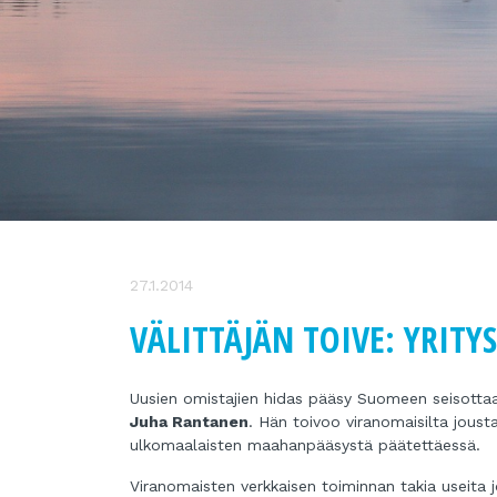
27.1.2014
VÄLITTÄJÄN TOIVE: YRITY
Uusien omistajien hidas pääsy Suomeen seisottaa
Juha Rantanen
. Hän toivoo viranomaisilta joust
ulkomaalaisten maahanpääsystä päätettäessä.
Viranomaisten verkkaisen toiminnan takia useita 