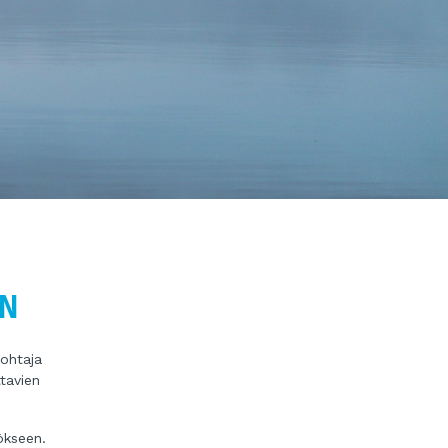
EN
ohtaja
tavien
ökseen.