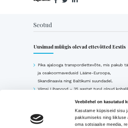
Seotud
Uusimad müügis olevad ettevõtted Eestis
Pika ajalooga transpordiettevõte, mis pakub tä
ja osakoormavedusid Lääne-Euroopa,
Skandinaavia ning Baltikumi suundadel.
Viimsi Lihapood – 35 aastat turul olnud kohali
toidupood
Veebilehel on kasutatud k
Eesti moebränd, mis pakub kvaliteetseid ja
Kasutame küpsiseid sisu j
ainulaadseid naisterõivaid.
pakkumiseks ning liikluse 
Tugeva turupositsiooniga 3D printimise ja
oma sotsiaalse meedia, re