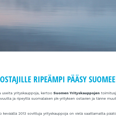
SOSTAJILLE RIPEÄMPI PÄÄSY SUOME
 useita yrityskauppoja, kertoo
Suomen Yrityskauppojen
toimitusj
avuutta ja ripeyttä suomalaisen pk-yrityksen ostavien ja tänne muut
jo keväällä 2013 sovittuja yrityskauppoja on vielä saattamatta päät