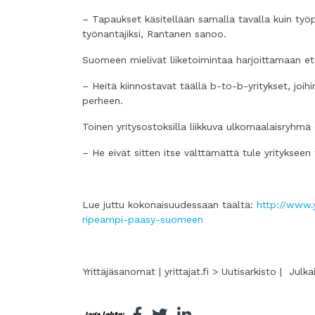
– Tapaukset käsitellään samalla tavalla kuin työp
työnantajiksi, Rantanen sanoo.
Suomeen mielivät liiketoimintaa harjoittamaan eten
– Heitä kiinnostavat täällä b-to-b-yritykset, joihin 
perheen.
Toinen yritysostoksilla liikkuva ulkomaalaisryhmä
– He eivät sitten itse välttämättä tule yritykseen 
Lue juttu kokonaisuudessaan täältä:
http://www.yr
ripeampi-paasy-suomeen
Yrittäjäsanomat | yrittajat.fi > Uutisarkisto | Julka
Jaga lehte: