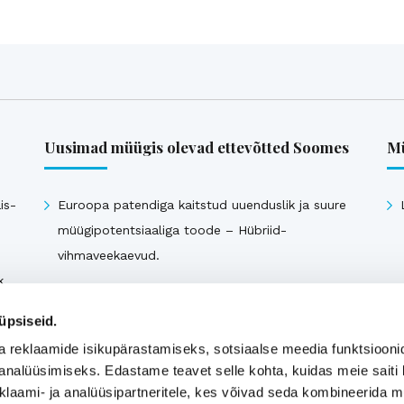
Uusimad müügis olevad ettevõtted Soomes
Mü
is-
Euroopa patendiga kaitstud uuenduslik ja suure
müügipotentsiaaliga toode – Hübriid-
vihmaveekaevud.
k
üpsiseid.
Vaata kõiki
a reklaamide isikupärastamiseks, sotsiaalse meedia funktsiooni
analüüsimiseks. Edastame teavet selle kohta, kuidas meie saiti 
klaami- ja analüüsipartneritele, kes võivad seda kombineerida 