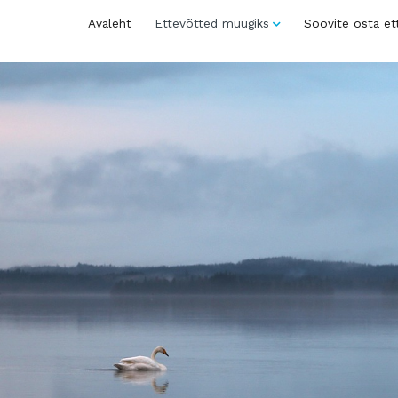
Avaleht
Ettevõtted müügiks
Soovite osta et