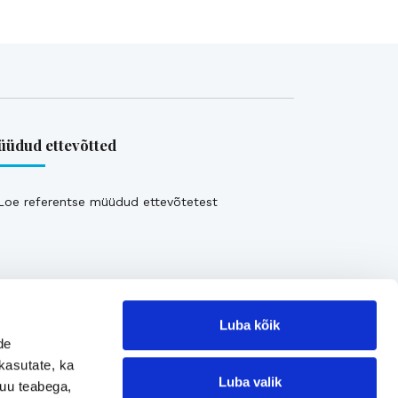
üdud ettevõtted
Loe referentse müüdud ettevõtetest
Luba kõik
de
kasutate, ka
Luba valik
muu teabega,