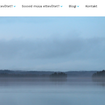
tevõtet?
Soovid müüa ettevõtet?
Blogi
Kontakt