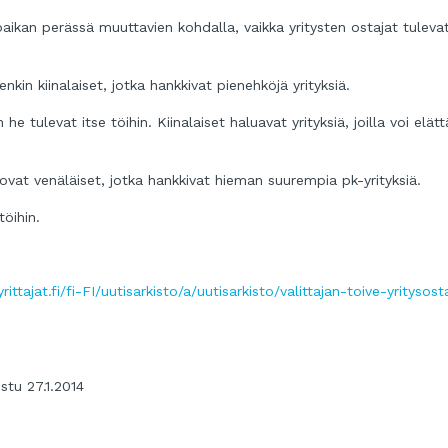
aikan perässä muuttavien kohdalla, vaikka yritysten ostajat tuleva
kin kiinalaiset, jotka hankkivat pienehköjä yrityksiä.
he tulevat itse töihin. Kiinalaiset haluavat yrityksiä, joilla voi elät
 ovat venäläiset, jotka hankkivat hieman suurempia pk-yrityksiä.
töihin.
ittajat.fi/fi-FI/uutisarkisto/a/uutisarkisto/valittajan-toive-yritysosta
istu 27.1.2014