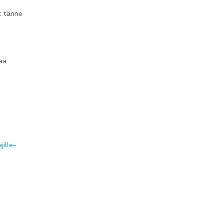
t tänne
tää
jille-