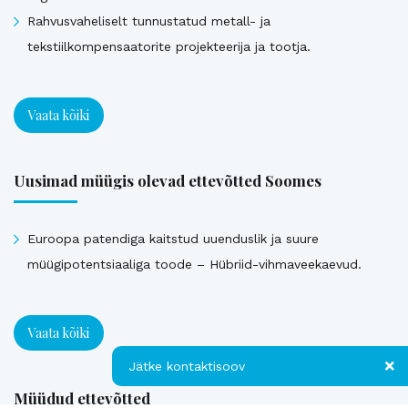
Rahvusvaheliselt tunnustatud metall- ja
tekstiilkompensaatorite projekteerija ja tootja.
Vaata kõiki
Uusimad müügis olevad ettevõtted Soomes
Euroopa patendiga kaitstud uuenduslik ja suure
müügipotentsiaaliga toode – Hübriid-vihmaveekaevud.
Vaata kõiki
Jätke kontaktisoov
Müüdud ettevõtted