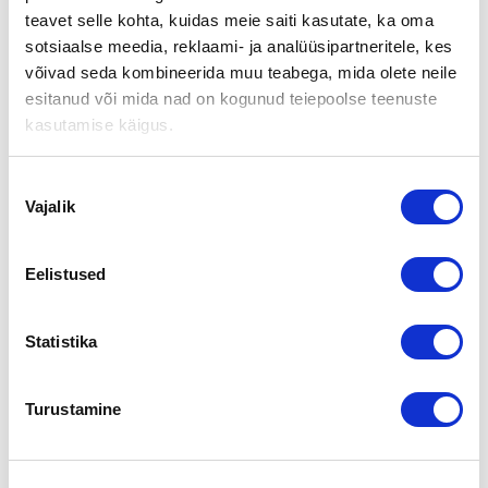
OMISTAJA
teavet selle kohta, kuidas meie saiti kasutate, ka oma
sotsiaalse meedia, reklaami- ja analüüsipartneritele, kes
Viialan Kotileipomon Tullintorin kahvilalle uusi omistaja.
võivad seda kombineerida muu teabega, mida olete neile
Toimintaa jatkaa yrittäjä Araz Ahmadi, ja edelleen yli 40
esitanud või mida nad on kogunud teiepoolse teenuste
vuoden kokemuksella laadukkaita ja edullisia
kasutamise käigus.
leipomotuotteita!
Kaupan välitti:
Nõusoleku
Vajalik
valik
Eelistused
Aki Eiranto
Tel
010 2864 026
Statistika
Gsm
040 3592 244
aki.eiranto@yrityskaupat.net
Turustamine
Jaga lehte: