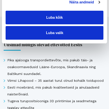
Näita andmeid
Luba kõik
Seotud
Luba valik
Uusimad müügis olevad ettevõtted Eestis
Pika ajalooga transpordiettevõte, mis pakub täis- ja
osakoormavedusid Lääne-Euroopa, Skandinaavia ning
Baltikumi suundadel.
Viimsi Lihapood – 35 aastat turul olnud kohalik toidupood
Eesti moebränd, mis pakub kvaliteetseid ja ainulaadseid
naisterõivaid.
Tugeva turupositsiooniga 3D printimise ja seadmetega
tegelev ettevõte