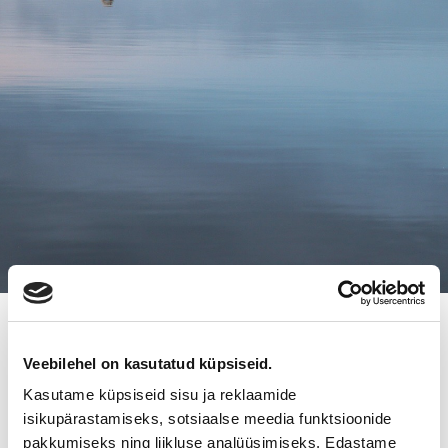
13.12.2019
VIIALAN KOTILEIPOMON
Veebilehel on kasutatud küpsiseid.
Kasutame küpsiseid sisu ja reklaamide
TULLINTORIN KAHVILALLE UUSI
isikupärastamiseks, sotsiaalse meedia funktsioonide
pakkumiseks ning liikluse analüüsimiseks. Edastame