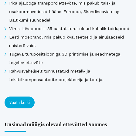
Pika ajalooga transpordiettevõte, mis pakub täis- ja
osakoormavedusid Lääne-Euroopa, Skandinaavia ning
Baltikumi suundadel.
Viimsi Lihapood – 35 aastat turul olnud kohalik toidupood
Eesti moebränd, mis pakub kvaliteetseid ja ainulaadseid
naisterõivaid.
Tugeva turupositsiooniga 3D printimise ja seadmetega
tegelev ettevõte
Rahvusvaheliselt tunnustatud metall- ja
tekstiilkompensaatorite projekteerija ja tootja.
Vaata kõiki
Uusimad müügis olevad ettevõtted Soomes