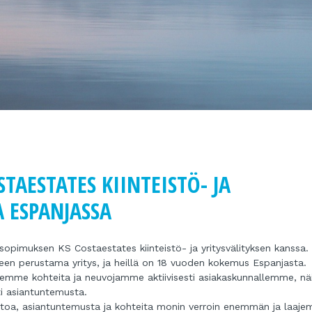
TAESTATES KIINTEISTÖ- JA
A ESPANJASSA
sopimuksen KS Costaestates kiinteistö- ja yritysvälityksen kanssa.
een perustama yritys, ja heillä on 18 vuoden kokemus Espanjasta.
emme kohteita ja neuvojamme aktiivisesti asiakaskunnallemme, nä
i asiantuntemusta.
toa, asiantuntemusta ja kohteita monin verroin enemmän ja laajem