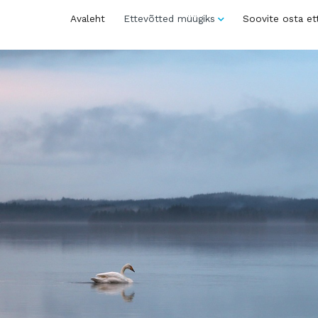
Avaleht
Ettevõtted müügiks
Soovite osta et