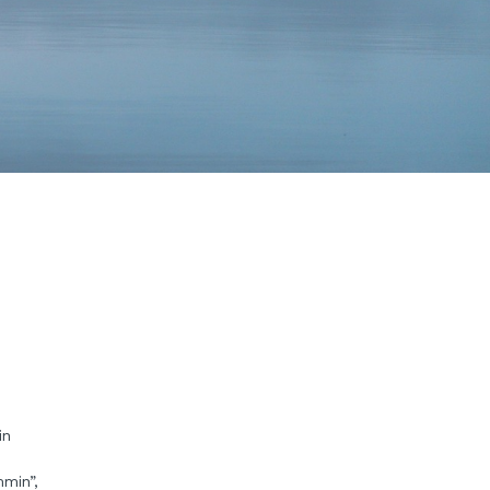
in
min”,