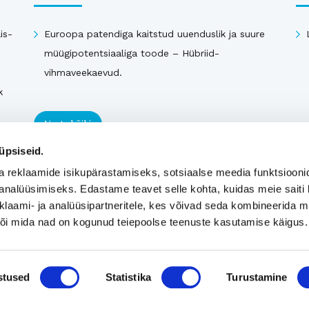
is-
Euroopa patendiga kaitstud uuenduslik ja suure
müügipotentsiaaliga toode – Hübriid-
vihmaveekaevud.
k
Vaata kõiki
üpsiseid.
a reklaamide isikupärastamiseks, sotsiaalse meedia funktsiooni
analüüsimiseks. Edastame teavet selle kohta, kuidas meie saiti 
klaami- ja analüüsipartneritele, kes võivad seda kombineerida 
 või mida nad on kogunud teiepoolse teenuste kasutamise käigus.
stused
Statistika
Turustamine