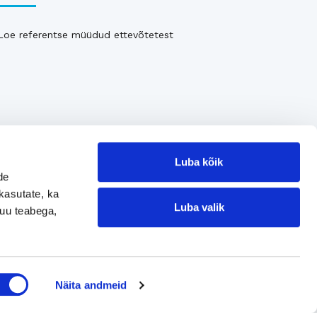
Loe referentse müüdud ettevõtetest
Luba kõik
de
kasutate, ka
Luba valik
muu teabega,
Jätke kontaktisoov
Näita andmeid