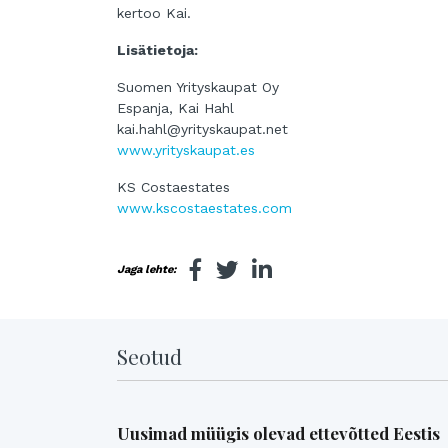
kertoo Kai.
Lisätietoja:
Suomen Yrityskaupat Oy
Espanja, Kai Hahl
kai.hahl@yrityskaupat.net
www.yrityskaupat.es
KS Costaestates
www.kscostaestates.com
Jaga lehte:
Seotud
Uusimad müügis olevad ettevõtted Eestis