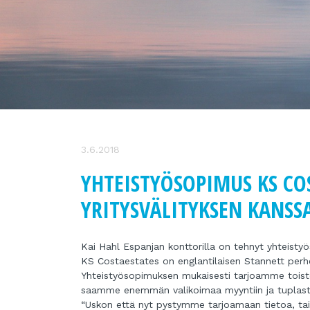
3.6.2018
YHTEISTYÖSOPIMUS KS COS
YRITYSVÄLITYKSEN KANSS
Kai Hahl Espanjan konttorilla on tehnyt yhteistyö
KS Costaestates on englantilaisen Stannett perh
Yhteistyösopimuksen mukaisesti tarjoamme toist
saamme enemmän valikoimaa myyntiin ja tuplast
“Uskon että nyt pystymme tarjoamaan tietoa, tai