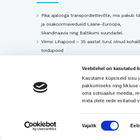
Pika ajalooga transpordiettevõte, mis pakub tä
ja osakoormavedusid Lääne-Euroopa,
Skandinaavia ning Baltikumi suundadel.
Viimsi Lihapood – 35 aastat turul olnud kohali
toidupood
Eesti moebränd, mis pakub kvaliteetseid ja
ainulaadseid naisterõivaid.
Veebilehel on kasutatud k
Tugeva turupositsiooniga 3D printimise ja
Kasutame küpsiseid sisu j
seadmetega tegelev ettevõte
pakkumiseks ning liikluse 
oma sotsiaalse meedia, re
Rahvusvaheliselt tunnustatud metall- ja
mida olete neile esitanud
tekstiilkompensaatorite projekteerija ja tootja.
Nõusoleku
Vajalik
Eeli
Vaata kõiki
valik