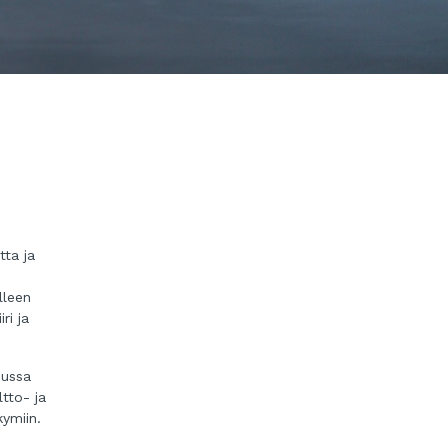
tta ja
lleen
ri ja
uussa
tto- ja
ymiin.