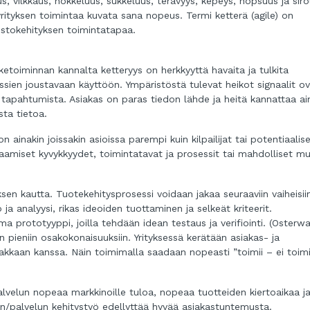
, vilkkaus, nokkeluus, sukkeluus, terävyys, kepeys, nopsuus ja sir
yrityksen toimintaa kuvata sana nopeus. Termi ketterä (agile) on
stokehityksen toimintatapaa.
iiketoiminnan kannalta ketteryys on herkkyyttä havaita ja tulkita
ssien joustavaan käyttöön. Ympäristöstä tulevat heikot signaalit o
i tapahtumista. Asiakas on paras tiedon lähde ja heitä kannattaa ai
ista tietoa.
n ainakin joissakin asioissa parempi kuin kilpailijat tai potentiaalis
dynaamiset kyvykkyydet, toimintatavat ja prosessit tai mahdolliset m
sen kautta. Tuotekehitysprosessi voidaan jakaa seuraaviin vaiheisii
a analyysi, rikas ideoiden tuottaminen ja selkeät kriteerit.
rototyyppi, joilla tehdään idean testaus ja verifiointi. (Osterwa
än pieniin osakokonaisuuksiin. Yrityksessä kerätään asiakas- ja
iakkaan kanssa. Näin toimimalla saadaan nopeasti ”toimii – ei toim
lvelun nopeaa markkinoille tuloa, nopeaa tuotteiden kiertoaikaa ja
/palvelun kehitystyö edellyttää hyvää asiakastuntemusta.