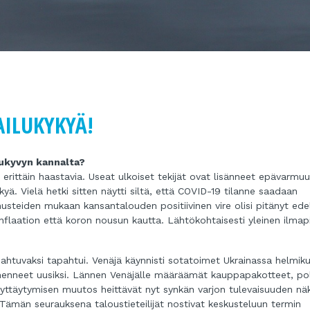
AILUKYKYÄ!
ukyvyn kannalta?
e erittäin haastavia. Useat ulkoiset tekijät ovat lisänneet epävarmuu
kyä. Vielä hetki sitten näytti siltä, että COVID-19 tilanne saadaan
nusteiden mukaan kansantalouden positiivinen vire olisi pitänyt ede
nflaation että koron nousun kautta. Lähtökohtaisesti yleinen ilmapii
apahtuvaksi tapahtui. Venäjä käynnisti sotatoimet Ukrainassa helmik
menneet uusiksi. Lännen Venäjälle määräämät kauppapakotteet, pol
äyttäytymisen muutos heittävät nyt synkän varjon tulevaisuuden näk
Tämän seurauksena taloustieteilijät nostivat keskusteluun termin