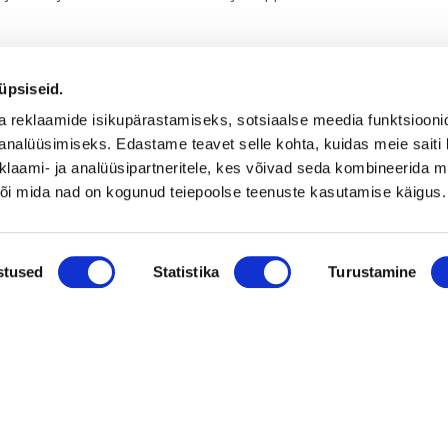
üpsiseid.
a reklaamide isikupärastamiseks, sotsiaalse meedia funktsiooni
analüüsimiseks. Edastame teavet selle kohta, kuidas meie saiti 
klaami- ja analüüsipartneritele, kes võivad seda kombineerida 
 või mida nad on kogunud teiepoolse teenuste kasutamise käigus.
Uusimad müügis olevad ettevõtted Soomes
Mü
stused
Statistika
Turustamine
is-
Euroopa patendiga kaitstud uuenduslik ja suure
müügipotentsiaaliga toode – Hübriid-
vihmaveekaevud.
k
Vaata kõiki