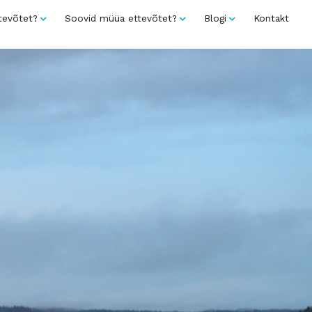
tevõtet?
Soovid müüa ettevõtet?
Blogi
Kontakt