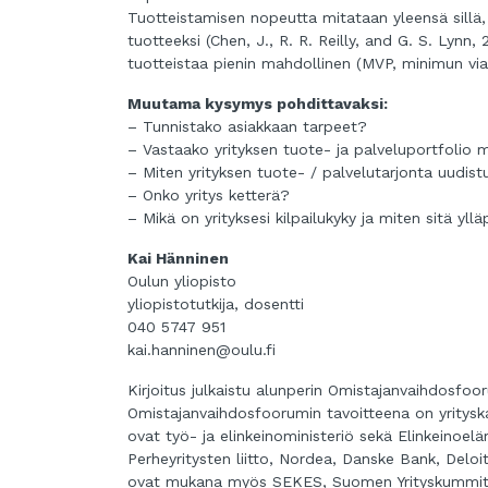
Tuotteistamisen nopeutta mitataan yleensä sillä,
tuotteeksi (Chen, J., R. R. Reilly, and G. S. Lyn
tuotteistaa pienin mahdollinen (MVP, minimun via
Muutama kysymys pohdittavaksi:
– Tunnistako asiakkaan tarpeet?
– Vastaako yrityksen tuote- ja palveluportfolio 
– Miten yrityksen tuote- / palvelutarjonta uudist
– Onko yritys ketterä?
– Mikä on yrityksesi kilpailukyky ja miten sitä yll
Kai Hänninen
Oulun yliopisto
yliopistotutkija, dosentti
040 5747 951
kai.hanninen@oulu.fi
Kirjoitus julkaistu alunperin Omistajanvaihdosfoo
Omistajanvaihdosfoorumin tavoitteena on yritysk
ovat työ- ja elinkeinoministeriö sekä Elinkeinoel
Perheyritysten liitto, Nordea, Danske Bank, Delo
ovat mukana myös SEKES, Suomen Yrityskummit ja