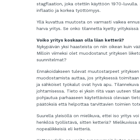
stagflaation, joka otettiin käyttöön 1970-luvulla.
inflaatio ja korkea työttömyys.
Yllä kuvattua muutosta on varmasti vaikea ennu
harva yritys. Se onko tilannetta kyetty yrityksiss
Voiko yritys koskaan olla liian ketterä?
Nykypäivän yksi haasteista on niin oikean kuin vä
Milloin viimeksi olet muodostanut yrityksen liike
suunnitelmat?
Ennakoidakseen tulevat muutostarpeet yrityksen
muodostamista auttaa, jos yrityksessä toimitaan p
ja sähköiset työkalut ovat hyvä apu. Tilannekuva
johtamisessa. Tieto ei yksin riitä vaan uuteen t
pohjautua parhaaseen käytettävissä olevaan tiet
päätöksiä että helpottaa tarvittavien toimien tot
Suurella yleisöllä on mielikuva, ettei iso yritys v
henkilöä työllistävä, sitten ketteriä? Mielikuvissa
nopealiikkeisiä eli ketteriä.