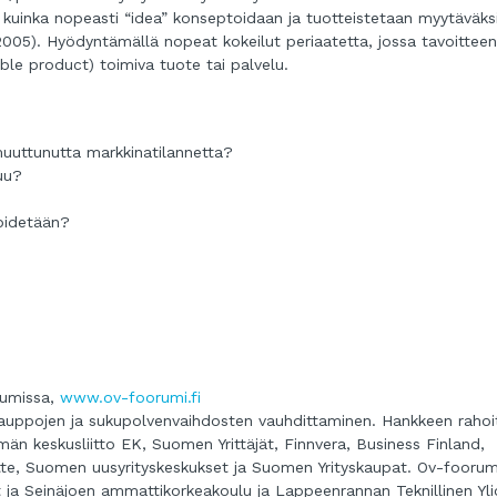
 kuinka nopeasti “idea” konseptoidaan ja tuotteistetaan myytäväks
n, 2005). Hyödyntämällä nopeat kokeilut periaatetta, jossa tavoittee
ble product) toimiva tuote tai palvelu.
muuttunutta markkinatilannetta?
uu?
äpidetään?
rumissa,
www.ov-foorumi.fi
auppojen ja sukupolvenvaihdosten vauhdittaminen. Hankkeen rahoit
ämän keskusliitto EK, Suomen Yrittäjät, Finnvera, Business Finland,
itte, Suomen uusyrityskeskukset ja Suomen Yrityskaupat. Ov-foorum
 Seinäjoen ammattikorkeakoulu ja Lappeenrannan Teknillinen Yli