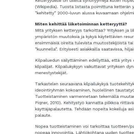
Ketteryydelle on useita synonyymejä kuten nopeus
(Wikipedia). Tuosta listasta poimittuna ketterän 
”kehitetty” 2000-luvun alussa kuvaamaan ohjelmi
Miten kehittää liiketoiminnan ketteryyttä?
Mitä yrityksen ketteryys tarkoittaa? Yrityksen ja l
ympäristön muutoksia ja kykyä käytettävien resur
ensimmäisiä oireita tulevista muutostekijöistä ta
”kuunnella”. Erityisesti asiakkailla saatavissa, hilja
Kilpailuedun säilyttäminen edellyttää, että yritys o
kilpailijat. Kilpailukykyyn vaikuttavat yrityksen 
menestystekijät.
Tarkastelen seuraavana kilpailukykyä tuotekehityk
ideointiryhmän kokoaminen, huolellinen taustatyö j
Tuotteistaminen varmennetaan tekemällä muutama p
Piqner, 2010). Kehitystyö kannatta pilkkoa riittäv
käyttäjäpalautetta. Tehdään nopeita kokeiluja as
palaute.
Nopea tuotteistaminen voi tarkoittaa tuotteen/pa
nopeaa innovointia. Lähtökohtana uuden tuotteen