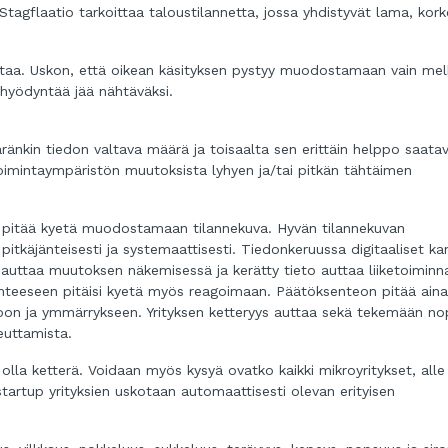
 Stagflaatio tarkoittaa taloustilannetta, jossa yhdistyvät lama, kor
staa. Uskon, että oikean käsityksen pystyy muodostamaan vain me
ä hyödyntää jää nähtäväksi.
äränkin tiedon valtava määrä ja toisaalta sen erittäin helppo saata
toimintaympäristön muutoksista lyhyen ja/tai pitkän tähtäimen
 pitää kyetä muodostamaan tilannekuva. Hyvän tilannekuvan
itkäjänteisesti ja systemaattisesti. Tiedonkeruussa digitaaliset ka
 auttaa muutoksen näkemisessä ja kerätty tieto auttaa liiketoiminn
ilanteeseen pitäisi kyetä myös reagoimaan. Päätöksenteon pitää aina
oon ja ymmärrykseen. Yrityksen ketteryys auttaa sekä tekemään no
euttamista.
oi olla ketterä. Voidaan myös kysyä ovatko kaikki mikroyritykset, alle
 startup yrityksien uskotaan automaattisesti olevan erityisen