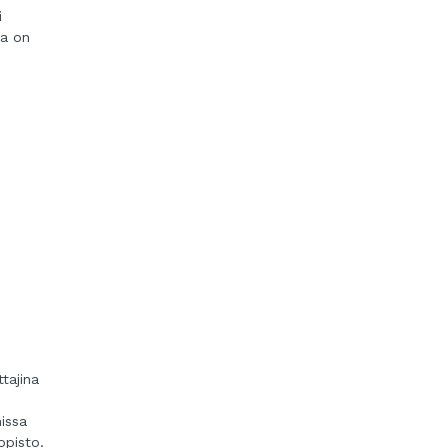
i
na on
tajina
issa
opisto.