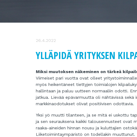
26.4.2022
YLLÄPIDÄ YRITYKSEN KILP
Miksi muutoksen näkeminen on tärkeä kilpail
Viimeiset pari vuotta ovat olleet yritystoiminnall
myös heikentäneet tiettyjen toimialojen kilpailuky
hallintaan ja paluu uutteen normaaliin odotti. En
jatkua. Lievää epävarmuutta oli nähtävissä sekä i
markkinaodotukset olivat positiivisen odottavia.
Yksi yö muutti tilanteen, ja se mitä ei uskottu t
ja sen seurauksena kaikki talousennusteet ovat 
raaka-aineiden hinnan nousu ja kuluttajien ostok
Liiketoimintaympäristö on todellakin muuttunut. 