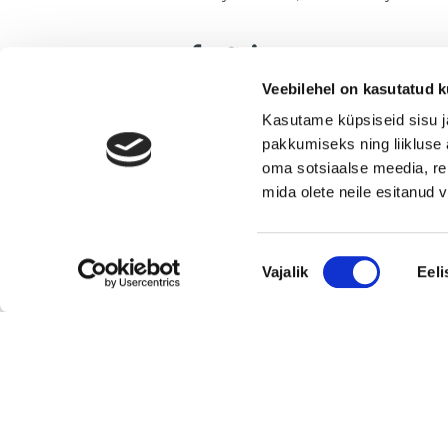
Jaga lehte:
Veebilehel on kasutatud k
Kasutame küpsiseid sisu j
Seotud
pakkumiseks ning liikluse 
oma sotsiaalse meedia, re
mida olete neile esitanud
Uusimad müügis olevad ettevõtted Eestis
Nõusoleku
Vajalik
Eeli
valik
Pika ajalooga transpordiettevõte, mis pakub tä
ja osakoormavedusid Lääne-Euroopa,
Skandinaavia ning Baltikumi suundadel.
Viimsi Lihapood – 35 aastat turul olnud kohali
toidupood
Eesti moebränd, mis pakub kvaliteetseid ja