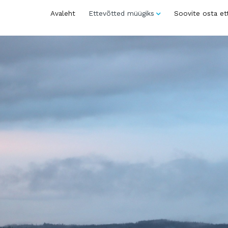
Avaleht
Ettevõtted müügiks
Soovite osta et