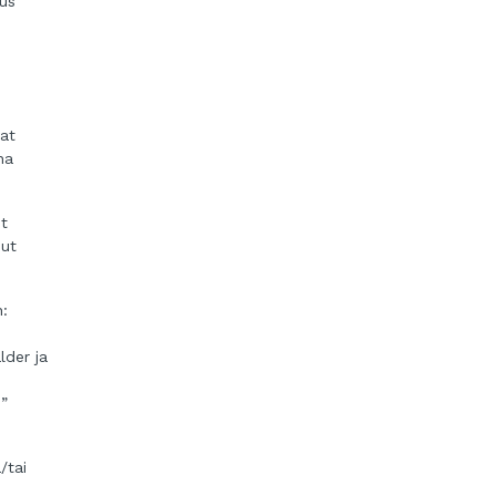
ous
vat
na
et
uut
n:
lder ja
i”
/tai