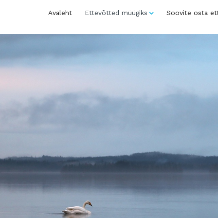
Avaleht
Ettevõtted müügiks
Soovite osta et