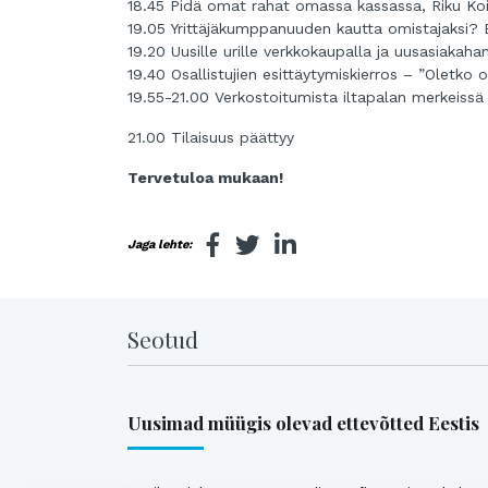
18.45 Pidä omat rahat omassa kassassa, Riku Ko
19.05 Yrittäjäkumppanuuden kautta omistajaksi? 
19.20 Uusille urille verkkokaupalla ja uusasiakah
19.40 Osallistujien esittäytymiskierros – ”Olet
19.55-21.00 Verkostoitumista iltapalan merkeissä
21.00 Tilaisuus päättyy
Tervetuloa mukaan!
Jaga lehte:
Seotud
Uusimad müügis olevad ettevõtted Eestis