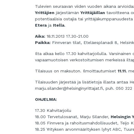
Tulevien seuraavan viiden vuoden aikana arvioidaa
Yrittäjien
järjestämän
Yrittäjäillan
tavoitteena on
potentiaalisia ostajia tai yrittäjäkumppanuudest
Etera
ja
Itella
.
Aika:
18.11.2013 17.30-21.00
Paikka:
Finnveran tilat, Eteläesplanadi 8, Helsink
Ilta alkaa kello 17.30 kahvitarjoilulla. Varsinaine
vapaamuotoisen verkostoitumisen merkeissä iltapa
Tilaisuus on maksuton. Ilmoittautumiset
11.11.
me
Tilaisuuden järjestää ja lisätietoja illasta antaa He
marju.silander@helsinginyrittajat.fi, puh. 050 32
OHJELMA:
17.30 Kahvitarjoilu
18.00 Tervetulosanat, Marju Silander,
Helsingin Y
18.05 Finnvera ja rahoitusmahdollisuudet, Teijo 
18.25 Yrityksen arvonmäärityksen lyhyt ABC, Tuur