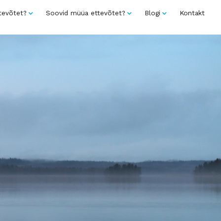
tevõtet?
Soovid müüa ettevõtet?
Blogi
Kontakt