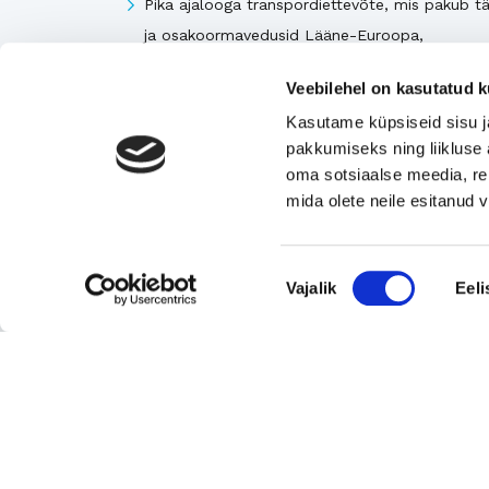
Pika ajalooga transpordiettevõte, mis pakub tä
ja osakoormavedusid Lääne-Euroopa,
Skandinaavia ning Baltikumi suundadel.
Veebilehel on kasutatud k
Viimsi Lihapood – 35 aastat turul olnud kohali
Kasutame küpsiseid sisu j
toidupood
pakkumiseks ning liikluse 
Eesti moebränd, mis pakub kvaliteetseid ja
oma sotsiaalse meedia, re
ainulaadseid naisterõivaid.
mida olete neile esitanud
Tugeva turupositsiooniga 3D printimise ja
seadmetega tegelev ettevõte
Nõusoleku
Rahvusvaheliselt tunnustatud metall- ja
Vajalik
Eeli
valik
tekstiilkompensaatorite projekteerija ja tootja.
Vaata kõiki