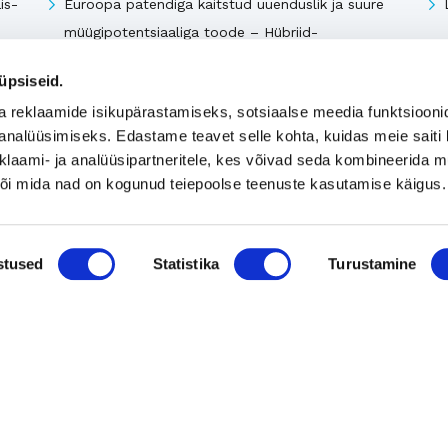
is-
Euroopa patendiga kaitstud uuenduslik ja suure
müügipotentsiaaliga toode – Hübriid-
vihmaveekaevud.
üpsiseid.
k
a reklaamide isikupärastamiseks, sotsiaalse meedia funktsiooni
Vaata kõiki
analüüsimiseks. Edastame teavet selle kohta, kuidas meie saiti 
klaami- ja analüüsipartneritele, kes võivad seda kombineerida 
 või mida nad on kogunud teiepoolse teenuste kasutamise käigus.
stused
Statistika
Turustamine