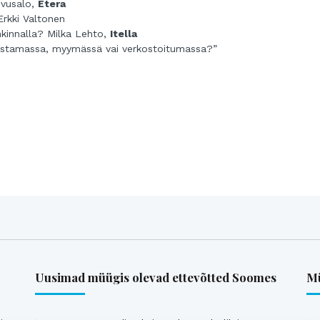
ivusalo,
Etera
Erkki Valtonen
ankinnalla? Milka Lehto,
Itella
ko ostamassa, myymässä vai verkostoitumassa?”
Uusimad müügis olevad ettevõtted Soomes
Mü