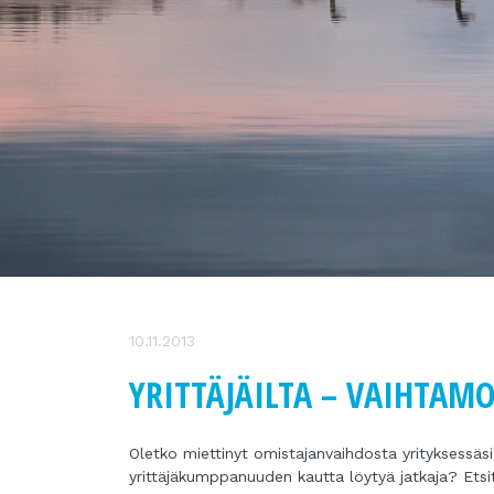
10.11.2013
YRITTÄJÄILTA – VAIHTAMO
Oletko miettinyt omistajanvaihdosta yrityksessäs
yrittäjäkumppanuuden kautta löytyä jatkaja? Etsit