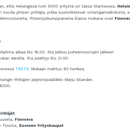
n, että Helsingissä noin 5000 yritystä on tässä tilanteessa.
Helsi
 tuoda yhteen yrittäjiä, jotka suunnittelevat omistajanvaihdosta, 
a kiinnostuneita. Yhteistyökumppaneina illassa mukana ovat
Finnve
i
n ohjelma alkaa klo 18.00. Ilta jatkuu puheenvuorojen jälkeen
lan äärellä. Ilta päättyy klo 21.00.
nnessä
TÄSTÄ
. Mukaan mahtuu 80 henkeä.
lsingin Yrittäjien järjestöpäällikkö Marju Silander,
2 6200.
rittäjät
Kuusela,
Finnvera
e Toivola,
Suomen Yrityskaupat