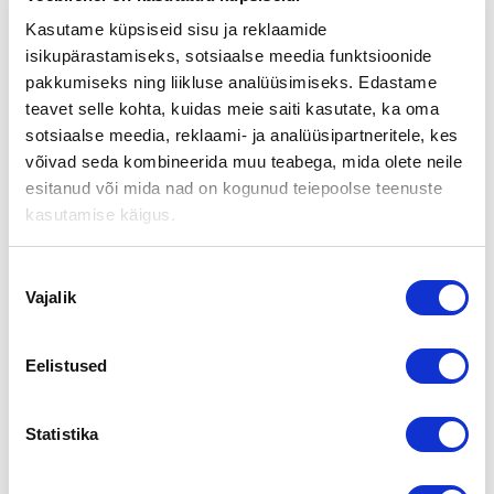
2.11.2004
Kasutame küpsiseid sisu ja reklaamide
isikupärastamiseks, sotsiaalse meedia funktsioonide
pakkumiseks ning liikluse analüüsimiseks. Edastame
Yrityksen vetäjä vaihtuu -seminaari Helsingissä 2.11.2004
teavet selle kohta, kuidas meie saiti kasutate, ka oma
Nordea Auditorio, Satamarandankatu 5, Vallilla, Helsinki
sotsiaalse meedia, reklaami- ja analüüsipartneritele, kes
Ohjelma
võivad seda kombineerida muu teabega, mida olete neile
esitanud või mida nad on kogunud teiepoolse teenuste
14.00 Avaus
kasutamise käigus.
Omistajanvaihdos henkisenä ja taloudellisena prosessina
Matti Viksten ja Antero Partanen , Yrityskummit ry
Nõusoleku
Yrityskauppa ja hinnan määrittely
Vajalik
valik
Toimitusjohtaja Juha Rantanen, Suomen Yrityskaupat
Yritysverouudistuksen ja yrityksestä luopumisen
Eelistused
verovaikutukset omistajan kannalta
Veroasiantuntijat Ola Saarinen tai Raimo Hietala,
PricewaterhouseCoopers Oy
Statistika
Pankin rooli omistajanvaihdoksessa
Pankinjohtaja Riikka Laine-Tolonen , Nordea