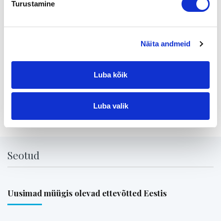
Turustamine
16.30-18.00 Kahvitarjoilu ja mahdollisuus jatkaa keskustelua
asiantuntijoiden kanssa
Ilmoittautumiset keskiviikkona 6.10. 2004 Nordean
Näita andmeid
Yrityspalveluun 0200 2121
Tervetuloa !
Luba kõik
Jaga lehte:
Luba valik
Seotud
Uusimad müügis olevad ettevõtted Eestis