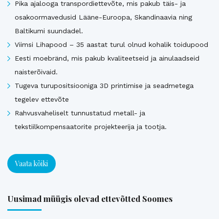
Pika ajalooga transpordiettevõte, mis pakub täis- ja
osakoormavedusid Lääne-Euroopa, Skandinaavia ning
Baltikumi suundadel.
Viimsi Lihapood – 35 aastat turul olnud kohalik toidupood
Eesti moebränd, mis pakub kvaliteetseid ja ainulaadseid
naisterõivaid.
Tugeva turupositsiooniga 3D printimise ja seadmetega
tegelev ettevõte
Rahvusvaheliselt tunnustatud metall- ja
tekstiilkompensaatorite projekteerija ja tootja.
Vaata kõiki
Uusimad müügis olevad ettevõtted Soomes