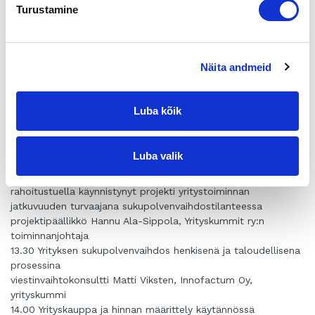
Turustamine
Heikki Jaakkola Keijo Uotila
kunnanjohtaja pankinjohtaja
Padasjoen kunta Etelä-Päijänteen Osuuspankki
Ohjelma
Näita andmeid
Seminaarin puheenjohtajana toimii yrityskummi Jaakko
Nevanlinna.
Luba kõik
13.00 Avaus, sukupolvenvaihdosten ja yrityskauppojen
merkitys Padasjoen kunnalle ja Päijät-Hämeelle
Luba valik
kunnanjohtaja Heikki Jaakkola, Padasjoen kunta
13.15 Yrityksen vetäjä vaihtuu – Euroopan Sosiaalirahaston
rahoitustuella käynnistynyt projekti yritystoiminnan
jatkuvuuden turvaajana sukupolvenvaihdostilanteessa
projektipäällikkö Hannu Ala-Sippola, Yrityskummit ry:n
toiminnanjohtaja
13.30 Yrityksen sukupolvenvaihdos henkisenä ja taloudellisena
prosessina
viestinvaihtokonsultti Matti Viksten, Innofactum Oy,
yrityskummi
14.00 Yrityskauppa ja hinnan määrittely käytännössä