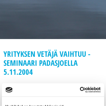
YRITYKSEN VETÄJÄ VAIHTUU -
SEMINAARI PADASJOELLA
5.11.2004
Yrityksen vetäjä vaihtuu – yrityskummit ja muut asiantuntijat
sukupolvenvaihdosten ja yrityskauppojen taustatukena-
seminaari Padasjoella
Kutsu 15.10.2004