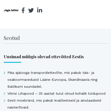
Jaga lehte:
Seotud
Uusimad müügis olevad ettevõtted Eestis
Pika ajalooga transpordiettevõte, mis pakub täis- ja
osakoormavedusid Lääne-Euroopa, Skandinaavia ning
Baltikumi suundadel.
Viimsi Lihapood – 35 aastat turul olnud kohalik toidupood
Eesti moebränd, mis pakub kvaliteetseid ja ainulaadseid
naisterõivaid.