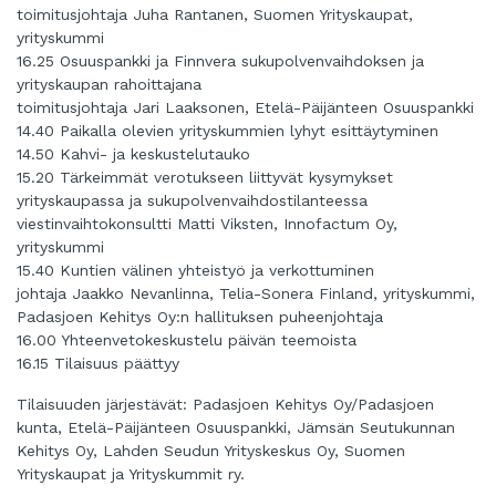
toimitusjohtaja Juha Rantanen, Suomen Yrityskaupat,
yrityskummi
16.25 Osuuspankki ja Finnvera sukupolvenvaihdoksen ja
yrityskaupan rahoittajana
toimitusjohtaja Jari Laaksonen, Etelä-Päijänteen Osuuspankki
14.40 Paikalla olevien yrityskummien lyhyt esittäytyminen
14.50 Kahvi- ja keskustelutauko
15.20 Tärkeimmät verotukseen liittyvät kysymykset
yrityskaupassa ja sukupolvenvaihdostilanteessa
viestinvaihtokonsultti Matti Viksten, Innofactum Oy,
yrityskummi
15.40 Kuntien välinen yhteistyö ja verkottuminen
johtaja Jaakko Nevanlinna, Telia-Sonera Finland, yrityskummi,
Padasjoen Kehitys Oy:n hallituksen puheenjohtaja
16.00 Yhteenvetokeskustelu päivän teemoista
16.15 Tilaisuus päättyy
Tilaisuuden järjestävät: Padasjoen Kehitys Oy/Padasjoen
kunta, Etelä-Päijänteen Osuuspankki, Jämsän Seutukunnan
Kehitys Oy, Lahden Seudun Yrityskeskus Oy, Suomen
Yrityskaupat ja Yrityskummit ry.