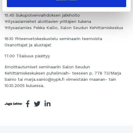
Rahoituspäällikkö Jukka-Matti Karjalainen, Finnvera Oyj
15.45 Sukupolvenvaihdoksen jälkihoito
Yritysasiamiehet aloittavien yrittäjien tukena
Yritysasiamies Pekka Kallio, Salon Seudun Kehittämiskeskus
16.10 Yhteenvetokeskustelu seminaarin teemoista
Osanottajat ja alustajat
17.00 Tilaisuus päättyy
Ilmoittautumiset seminaariin Salon Seudun
Kehittämiskeskuksen puhelinvaih- teeseen p. 778 73/Marja
Sainio tai marja.sainio@sypk.fi viimeistään maanan- tain
10.10.2005 kuluessa.
Jaga lehte: