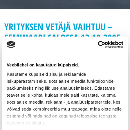
YRITYKSEN VETÄJÄ VAIHTUU –
SEMINAARI SALOSSA 13.10.2005
YRITYKSEN VETÄJÄ VAIHTUU – seminaari
Salossa torstaina 13.10.2005 kello 13.00 -17.00
Veebilehel on kasutatud küpsiseid.
Paikka: Hotelli Rikala, Asemakatu 15., SALO
Ohjelma: Puheenjohtajana yrityskummi Reino Mertano
Kasutame küpsiseid sisu ja reklaamide
isikupärastamiseks, sotsiaalse meedia funktsioonide
Tervetuloa !
pakkumiseks ning liikluse analüüsimiseks. Edastame
13.00 Seminaarin avaus
teavet selle kohta, kuidas meie saiti kasutate, ka oma
Puheenjohtaja Jorma U. Nieminen, Salon kauppakamariosasto
sotsiaalse meedia, reklaami- ja analüüsipartneritele, kes
võivad seda kombineerida muu teabega, mida olete neile
13.10 Yrityksen vetäjä vaihtuu – projektin esittely
esitanud või mida nad on kogunud teiepoolse teenuste
Hannu Ala-Sippola, Yrityskummit ry:n toiminnanjohtaja
kasutamise käigus.
13.25 Yrityksen hallittu omistajavaihdos – projekti