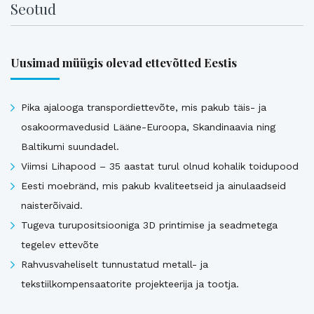
Seotud
Uusimad müügis olevad ettevõtted Eestis
Pika ajalooga transpordiettevõte, mis pakub täis- ja
osakoormavedusid Lääne-Euroopa, Skandinaavia ning
Baltikumi suundadel.
Viimsi Lihapood – 35 aastat turul olnud kohalik toidupood
Eesti moebränd, mis pakub kvaliteetseid ja ainulaadseid
naisterõivaid.
Tugeva turupositsiooniga 3D printimise ja seadmetega
tegelev ettevõte
Rahvusvaheliselt tunnustatud metall- ja
tekstiilkompensaatorite projekteerija ja tootja.