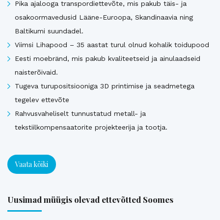
Pika ajalooga transpordiettevõte, mis pakub täis- ja
osakoormavedusid Lääne-Euroopa, Skandinaavia ning
Baltikumi suundadel.
Viimsi Lihapood – 35 aastat turul olnud kohalik toidupood
Eesti moebränd, mis pakub kvaliteetseid ja ainulaadseid
naisterõivaid.
Tugeva turupositsiooniga 3D printimise ja seadmetega
tegelev ettevõte
Rahvusvaheliselt tunnustatud metall- ja
tekstiilkompensaatorite projekteerija ja tootja.
Vaata kõiki
Uusimad müügis olevad ettevõtted Soomes