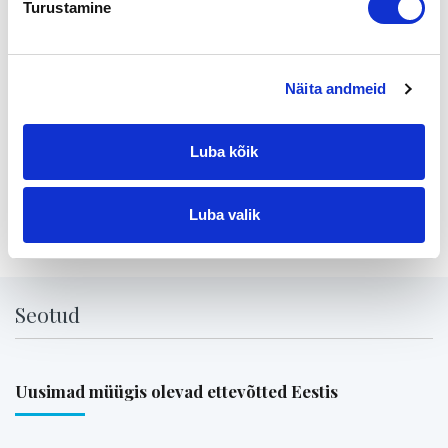
Turustamine
16.30-18.00 Kahvitarjoilu ja mahdollisuus jatkaa keskustelua
asiantuntijoiden kanssa
Ilmoittautumiset keskiviikkona 6.10. 2004 Nordean
Näita andmeid
Yrityspalveluun 0200 2121
Tervetuloa !
Luba kõik
Jaga lehte:
Luba valik
Seotud
Uusimad müügis olevad ettevõtted Eestis