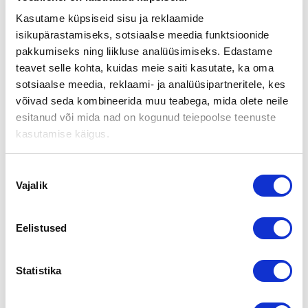
26.10.2004
Kasutame küpsiseid sisu ja reklaamide
isikupärastamiseks, sotsiaalse meedia funktsioonide
pakkumiseks ning liikluse analüüsimiseks. Edastame
Yrityksen vetäjä vaihtuu -seminaari Vantaalla 26.10.2004
teavet selle kohta, kuidas meie saiti kasutate, ka oma
Tiedekeskus Heureka, Tikkurila, Vantaa
sotsiaalse meedia, reklaami- ja analüüsipartneritele, kes
Ohjelma
võivad seda kombineerida muu teabega, mida olete neile
esitanud või mida nad on kogunud teiepoolse teenuste
14.00 Avaus
kasutamise käigus.
Omistajanvaihdos henkisenä ja taloudellisena prosessina
Matti Viksten ja Antero Partanen , Yrityskummit ry
Nõusoleku
Yrityskauppa ja hinnan määrittely
Vajalik
valik
Toimitusjohtaja Juha Rantanen, Suomen Yrityskaupat
Yritysverouudistuksen ja yrityksestä luopumisen
Eelistused
verovaikutukset omistajan kannalta
Veroasiantuntijat Ola Saarinen tai Raimo Hietala,
PricewaterhouseCoopers Oy
Statistika
Pankin rooli omistajanvaihdoksessa
Pankinjohtaja Riikka Laine-Tolonen , Nordea