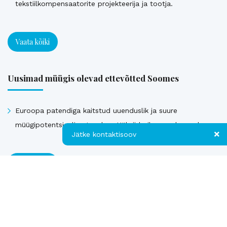
tekstiilkompensaatorite projekteerija ja tootja.
Vaata kõiki
Uusimad müügis olevad ettevõtted Soomes
Euroopa patendiga kaitstud uuenduslik ja suure
müügipotentsiaaliga toode – Hübriid-vihmaveekaevud.
Jätke kontaktisoov
Vaata kõiki
Jätke kontaktisoov
Jätke oma telefoninumber või e-posti
Müüdud ettevõtted
aadress ning me võtame teiega ühendust!
Kontakt
Telefon