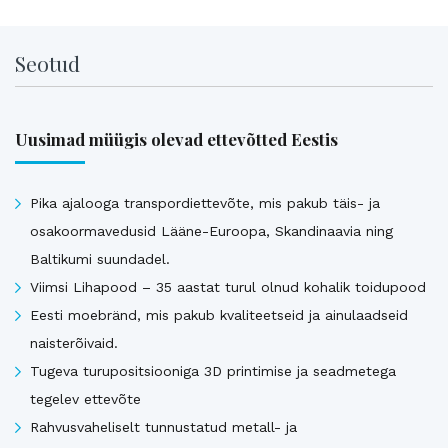
Seotud
Uusimad müügis olevad ettevõtted Eestis
Pika ajalooga transpordiettevõte, mis pakub täis- ja
osakoormavedusid Lääne-Euroopa, Skandinaavia ning
Baltikumi suundadel.
Viimsi Lihapood – 35 aastat turul olnud kohalik toidupood
Eesti moebränd, mis pakub kvaliteetseid ja ainulaadseid
naisterõivaid.
Tugeva turupositsiooniga 3D printimise ja seadmetega
tegelev ettevõte
Rahvusvaheliselt tunnustatud metall- ja