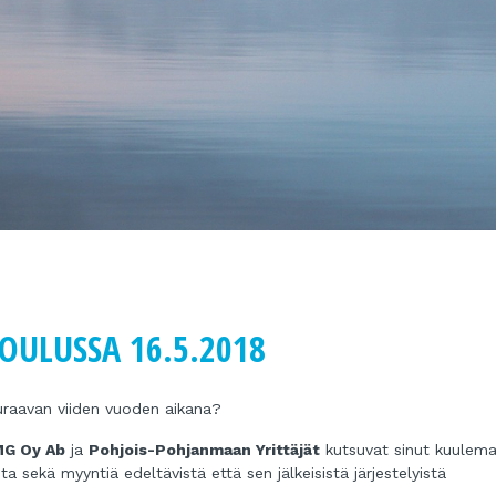
OULUSSA 16.5.2018
euraavan viiden vuoden aikana?
G Oy Ab
ja
Pohjois-Pohjanmaan Yrittäjät
kutsuvat sinut kuulem
 sekä myyntiä edeltävistä että sen jälkeisistä järjestelyistä