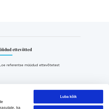
üdud ettevõtted
Loe referentse müüdud ettevõtetest
Luba kõik
de
kasutate, ka