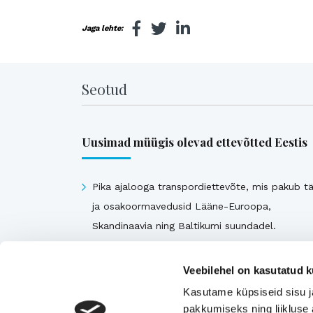
Jaga lehte:
Seotud
Uusimad müügis olevad ettevõtted Eestis
Pika ajalooga transpordiettevõte, mis pakub tä
ja osakoormavedusid Lääne-Euroopa,
Skandinaavia ning Baltikumi suundadel.
Viimsi Lihapood – 35 aastat turul olnud kohali
toidupood
Veebilehel on kasutatud k
Eesti moebränd, mis pakub kvaliteetseid ja
Kasutame küpsiseid sisu j
ainulaadseid naisterõivaid.
pakkumiseks ning liikluse 