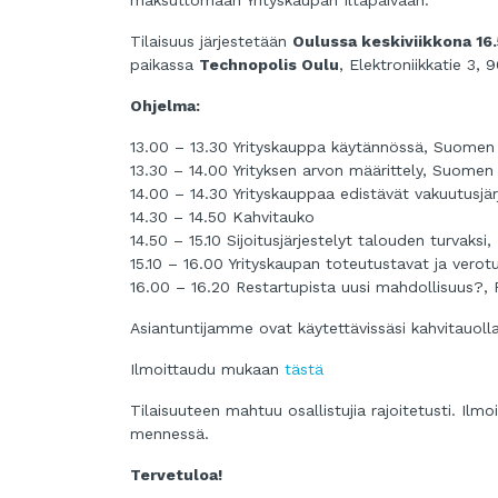
Tilaisuus järjestetään
Oulussa keskiviikkona 16.
paikassa
Technopolis Oulu
, Elektroniikkatie 3,
Ohjelma:
13.00 – 13.30 Yrityskauppa käytännössä, Suomen 
13.30 – 14.00 Yrityksen arvon määrittely, Suomen 
14.00 – 14.30 Yrityskauppaa edistävät vakuutusjä
14.30 – 14.50 Kahvitauko
14.50 – 15.10 Sijoitusjärjestelyt talouden turvaks
15.10 – 16.00 Yrityskaupan toteutustavat ja vero
16.00 – 16.20 Restartupista uusi mahdollisuus?, 
Asiantuntijamme ovat käytettävissäsi kahvitauoll
Ilmoittaudu mukaan
tästä
Tilaisuuteen mahtuu osallistujia rajoitetusti. Ilmo
mennessä.
Tervetuloa!