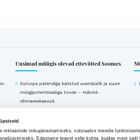
Uusimad müügis olevad ettevõtted Soomes
Mü
is-
Euroopa patendiga kaitstud uuenduslik ja suure
müügipotentsiaaliga toode – Hübriid-
vihmaveekaevud.
k
üpsiseid.
Vaata kõiki
a reklaamide isikupärastamiseks, sotsiaalse meedia funktsiooni
analüüsimiseks. Edastame teavet selle kohta, kuidas meie saiti 