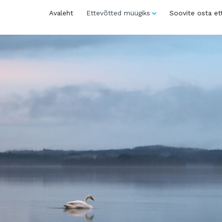
Avaleht
Ettevõtted müügiks
Soovite osta et