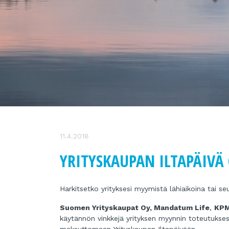
11.4.2018
YRITYSKAUPAN ILTAPÄIVÄ 
Harkitsetko yrityksesi myymistä lähiaikoina tai s
Suomen Yrityskaupat Oy, Mandatum Life
,
KPM
käytännön vinkkejä yrityksen myynnin toteutuksesta
maksuttomaan Yrityskaupan Iltapäivään.