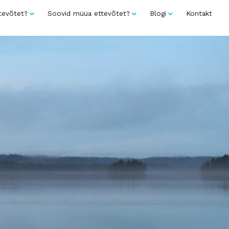
tevõtet?
Soovid müüa ettevõtet?
Blogi
Kontakt