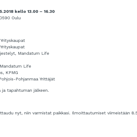
5.2018 kello 13.00 – 16.30
 90590 Oulu
Yrityskaupat
Yrityskaupat
rjestelyt, Mandatum Life
i, Mandatum Life
tus, KPMG
Pohjois-Pohjanmaa Yrittäjät
a ja tapahtuman jälkeen.
ittaudu nyt, niin varmistat paikkasi. Ilmoittautumiset viimeistään 8.