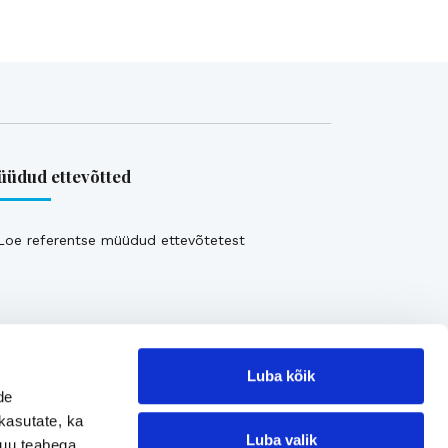
üdud ettevõtted
Loe referentse müüdud ettevõtetest
Luba kõik
de
kasutate, ka
Luba valik
muu teabega,