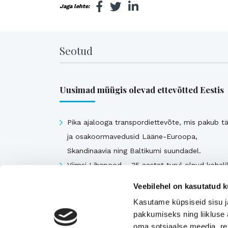
Jaga lehte:
Seotud
Uusimad müügis olevad ettevõtted Eestis
Pika ajalooga transpordiettevõte, mis pakub tä
ja osakoormavedusid Lääne-Euroopa,
Skandinaavia ning Baltikumi suundadel.
Viimsi Lihapood – 35 aastat turul olnud kohali
toidupood
Veebilehel on kasutatud k
Eesti moebränd, mis pakub kvaliteetseid ja
Kasutame küpsiseid sisu j
ainulaadseid naisterõivaid.
pakkumiseks ning liikluse 
Tugeva turupositsiooniga 3D printimise ja
oma sotsiaalse meedia, re