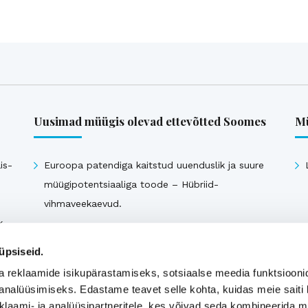
Uusimad müügis olevad ettevõtted Soomes
Mü
is-
Euroopa patendiga kaitstud uuenduslik ja suure
müügipotentsiaaliga toode – Hübriid-
vihmaveekaevud.
k
üpsiseid.
Vaata kõiki
a reklaamide isikupärastamiseks, sotsiaalse meedia funktsiooni
analüüsimiseks. Edastame teavet selle kohta, kuidas meie saiti 
klaami- ja analüüsipartneritele, kes võivad seda kombineerida 