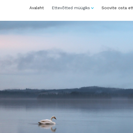
Avaleht
Ettevõtted müügiks
Soovite osta et