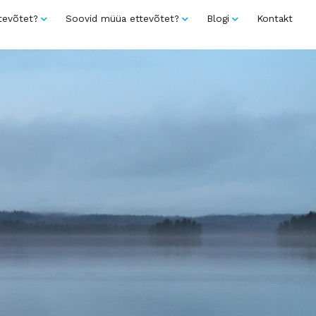
tevõtet?
Soovid müüa ettevõtet?
Blogi
Kontakt