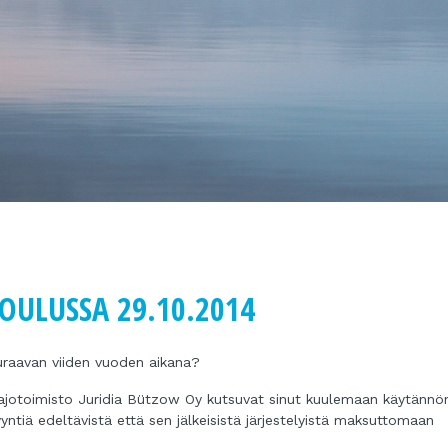
OULUSSA 29.10.2014
euraavan viiden vuoden aikana?
ajotoimisto Juridia Bützow Oy kutsuvat sinut kuulemaan käytännö
ntiä edeltävistä että sen jälkeisistä järjestelyistä maksuttomaan