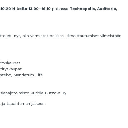
10.2014 kello 13.00–16.10
paikassa
Technopolis, Auditorio,
ittaudu nyt, niin varmistat paikkasi. Ilmoittautumiset viimeistään
rityskaupat
Yrityskaupat
estelyt, Mandatum Life
 Asianajotoimisto Juridia Bützow Oy
a ja tapahtuman jälkeen.