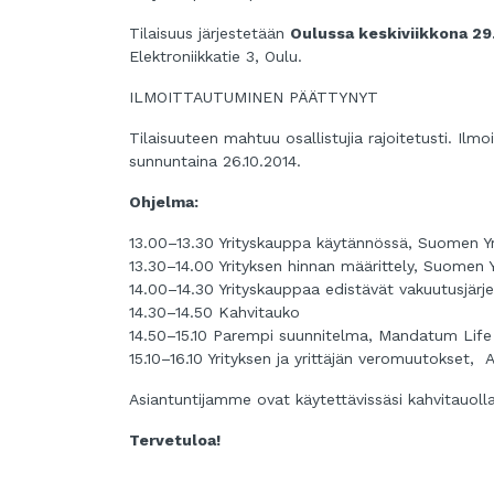
Tilaisuus järjestetään
Oulussa keskiviikkona 29.
Elektroniikkatie 3, Oulu.
ILMOITTAUTUMINEN PÄÄTTYNYT
Tilaisuuteen mahtuu osallistujia rajoitetusti. Ilmo
sunnuntaina 26.10.2014.
Ohjelma:
13.00–13.30 Yrityskauppa käytännössä, Suomen Y
13.30–14.00 Yrityksen hinnan määrittely, Suomen 
14.00–14.30 Yrityskauppaa edistävät vakuutusjärj
14.30–14.50 Kahvitauko
14.50–15.10 Parempi suunnitelma, Mandatum Life
15.10–16.10 Yrityksen ja yrittäjän veromuutokset,
Asiantuntijamme ovat käytettävissäsi kahvitauoll
Tervetuloa!