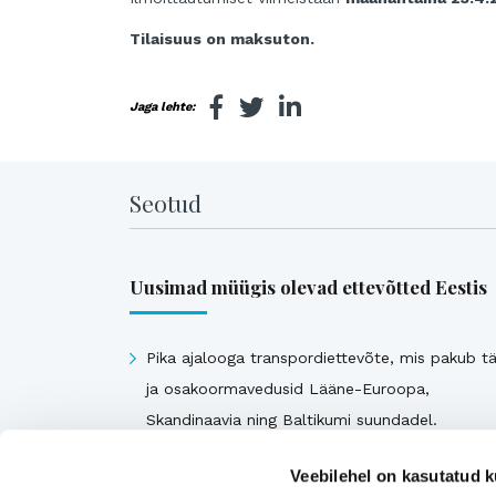
Tilaisuus on maksuton.
Jaga lehte:
Seotud
Uusimad müügis olevad ettevõtted Eestis
Pika ajalooga transpordiettevõte, mis pakub tä
ja osakoormavedusid Lääne-Euroopa,
Skandinaavia ning Baltikumi suundadel.
Viimsi Lihapood – 35 aastat turul olnud kohali
Veebilehel on kasutatud k
toidupood