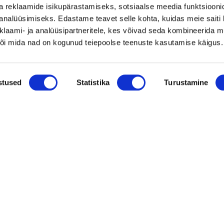
Vaata kõiki
a reklaamide isikupärastamiseks, sotsiaalse meedia funktsiooni
analüüsimiseks. Edastame teavet selle kohta, kuidas meie saiti 
klaami- ja analüüsipartneritele, kes võivad seda kombineerida 
 või mida nad on kogunud teiepoolse teenuste kasutamise käigus.
stused
Statistika
Turustamine