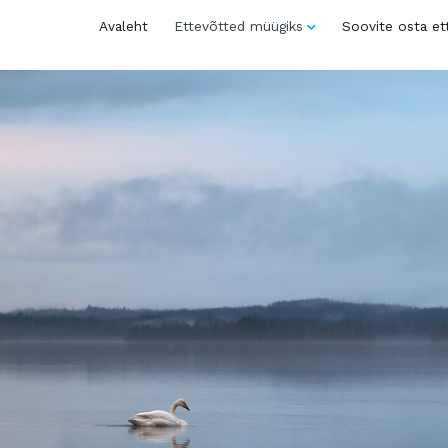
Avaleht
Ettevõtted müügiks
Soovite osta et