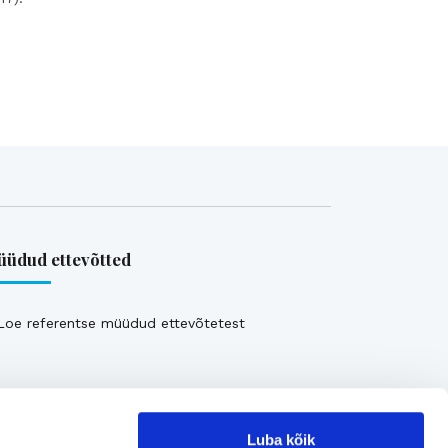
üdud ettevõtted
Loe referentse müüdud ettevõtetest
Luba kõik