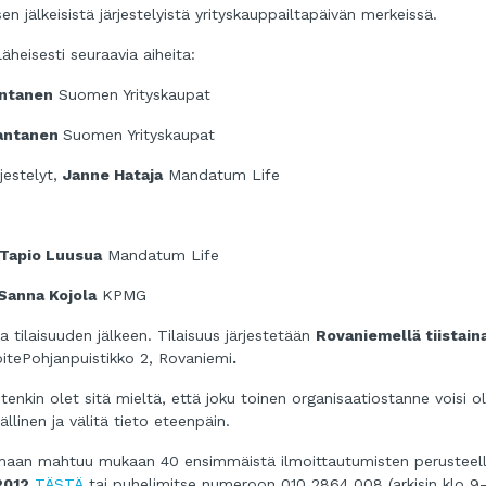
n jälkeisistä järjestelyistä yrityskauppailtapäivän merkeissä.
äheisesti seuraavia aiheita:
ntanen
Suomen Yrityskaupat
antanen
Suomen Yrityskaupat
jestelyt,
Janne Hataja
Mandatum Life
Tapio Luusua
Mandatum Life
Sanna Kojola
KPMG
 tilaisuuden jälkeen. Tilaisuus järjestetään
Rovaniemellä tiistain
oite
Pohjanpuistikko 2, Rovaniemi
.
tenkin olet sitä mieltä, että joku toinen organisaatiostanne voisi ol
llinen ja välitä tieto eteenpäin.
tumaan mahtuu mukaan 40 ensimmäistä ilmoittautumisten perusteell
2012
TÄSTÄ
tai puhelimitse numeroon 010 2864 008 (arkisin klo 9-