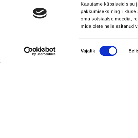
Kasutame küpsiseid sisu j
Eesti moebränd, mis pakub kvaliteetseid ja
pakkumiseks ning liikluse 
ainulaadseid naisterõivaid.
oma sotsiaalse meedia, re
Tugeva turupositsiooniga 3D printimise ja
mida olete neile esitanud
seadmetega tegelev ettevõte
Rahvusvaheliselt tunnustatud metall- ja
Nõusoleku
tekstiilkompensaatorite projekteerija ja tootja.
Vajalik
Eeli
valik
Vaata kõiki