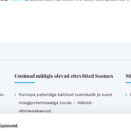
Uusimad müügis olevad ettevõtted Soomes
Mü
is-
Euroopa patendiga kaitstud uuenduslik ja suure
müügipotentsiaaliga toode – Hübriid-
vihmaveekaevud.
k
üpsiseid.