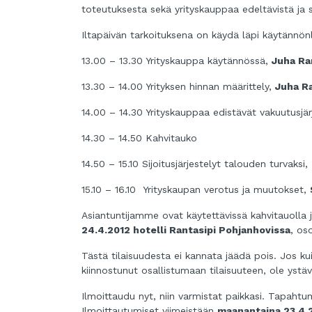
toteutuksesta sekä yrityskauppaa edeltävistä ja se
Iltapäivän tarkoituksena on käydä läpi käytännönl
13.00 – 13.30 Yrityskauppa käytännössä,
Juha Ra
13.30 – 14.00 Yrityksen hinnan määrittely,
Juha R
14.00 – 14.30 Yrityskauppaa edistävät vakuutusjär
14.30 – 14.50 Kahvitauko
14.50 – 15.10 Sijoitusjärjestelyt talouden turvaksi,
15.10 – 16.10 Yrityskaupan verotus ja muutokset,
Asiantuntijamme ovat käytettävissä kahvitauolla ja
24.4.2012 hotelli Rantasipi Pohjanhovissa
, os
Tästä tilaisuudesta ei kannata jäädä pois. Jos kui
kiinnostunut osallistumaan tilaisuuteen, ole ystävä
Ilmoittaudu nyt, niin varmistat paikkasi. Tapah
Ilmoittautumiset viimeistään
maanantaina 23.4.