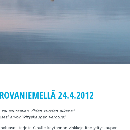
 ROVANIEMELLÄ 24.4.2012
a tai seuraavan viiden vuoden aikana?
yksesi arvo? Yrityskaupan verotus?
e
haluavat tarjota Sinulle käytännön vinkkejä itse yrityskaupan