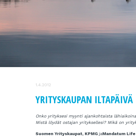
1.4.2012
YRITYSKAUPAN ILTAPÄIVÄ
Onko yrityksesi myynti ajankohtaista lähiaikoin
Mistä löydät ostajan yrityksellesi? Mikä on yrit
Suomen Yrityskaupat
,
KPMG
ja
Mandatum Lif