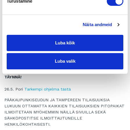
Turustamine
6.5. Mikkeli
Tarkempi ohjelma tästä
12.5. Hämeenlinna
Tarkempi ohjelma tästä
18.5. Kemi
Tarkempi ohjelma tästä
Näita andmeid
19.5. Kajaani
Tarkempi ohjelma tästä
Luba kõik
20.5. Oulu
Tarkempi ohjelma tästä
Luba valik
25.5. Turku
Tarkempi ohjelma tästä
TÄYNNÄ!
26.5. Pori
Tarkempi ohjelma tästä
PÄÄKAUPUNKISEUDUN JA TAMPEREEN TILAISUUKSIA
LUKUUN OTTAMATTA KAIKKIEN TILAISUUKSIEN PITOPAIKAT
ILMOITETAAN MYÖHEMMIN NÄILLÄ SIVUILLA SEKÄ
SÄHKÖPOSTITSE ILMOITTAUTUNEILLE
HENKILÖKOHTAISESTI.