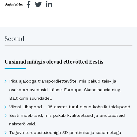
Jaga lehte:
Seotud
Uusimad müügis olevad ettevõtted Eestis
Pika ajalooga transpordiettevõte, mis pakub täis- ja
osakoormavedusid Lääne-Euroopa, Skandinaavia ning
Baltikumi suundadel.
Viimsi Lihapood – 35 aastat turul olnud kohalik toidupood
Eesti moebränd, mis pakub kvaliteetseid ja ainulaadseid
naisterõivaid.
Tugeva turupositsiooniga 3D printimise ja seadmetega