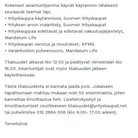
Kokeneet asiantuntijamme käyvät käytännön läheisesti
seuraavat teemat läpi.
• Yrityskauppa käytännössä, Suomen Yrityskaupat
• Yrityksen arvon määrittely, Suomen Yrityskaupat
• Yrityskauppaa edeltävät ja edistävät vakuutusjärjestelyt,
Mandatum Life
• Yrityskaupan verotus ja muutokset, KPMG
• Varainhoidon puheenvuoro, Mandatum Life
Tilaisuudet alkavat klo 13.00 ja päättyvät viimeistään klo
16.00. Asiantuntijat ovat myös tilaisuuden jälkeen
käytettävissäsi.
Tästä tilaisuudesta ei kannata jäädä pois. Jokaiseen
tapahtumaan mahtuu mukaan noin 50 ensimmäistä, joten
kannattaa ilmoittautua heti. Lisätietokyselyt ja
ilmoittautumiset osoitteeseen tilaisuudet@yrityskaupat.net
tai puhelimitse 010 2864 008 (klo 9.00- 17.00 arkisin).
Tervetuloa!