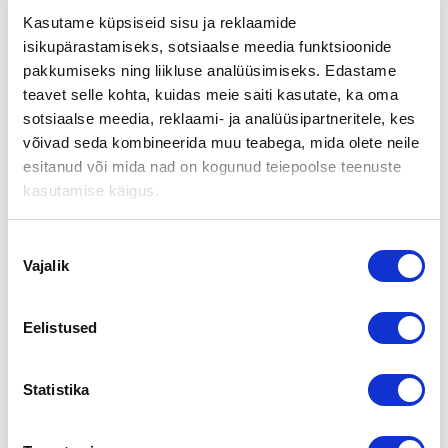
omistajille, ei niinkään kouluttajille tai konsulteille.
Kasutame küpsiseid sisu ja reklaamide
Suositun iltapäiväkiertueen maksuttomat tilaisuudet pidetään
isikupärastamiseks, sotsiaalse meedia funktsioonide
nyt seuraavilla paikkakunnilla oheisen aikataulun mukaisesti
pakkumiseks ning liikluse analüüsimiseks. Edastame
teavet selle kohta, kuidas meie saiti kasutate, ka oma
11.4. Helsinki
Tarkempi ohjelma tästä
sotsiaalse meedia, reklaami- ja analüüsipartneritele, kes
TÄYNNÄ!
võivad seda kombineerida muu teabega, mida olete neile
12.4. Espoo
Tarkempi ohjelma tästä
esitanud või mida nad on kogunud teiepoolse teenuste
kasutamise käigus.
13.4. Tampere
Tarkempi ohjelma tästä
Nõusoleku
Vajalik
valik
15.4. Vantaa
Tarkempi ohjelma tästä
TÄYNNÄ!
Eelistused
4.5. Jyväskylä
Tarkempi ohjelma tästä
Statistika
5.5. Kuopio
Tarkempi ohjelma tästä