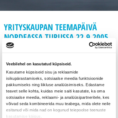
YRITYSKAUPAN TEEMAPÄIVÄ
NORDEASSA TURUSSA 22.9.2005
Nordean tiloissa Turussa vietetään torstaina 22.9.2005
Yrityskauppapäivää, joka huipentuu yrityskauppailtaan.
Yrityskaupan teemapäivä- ja ilta on tarkoitettu yrityksen
Veebilehel on kasutatud küpsiseid.
myyntiä ,- ostoa tai sukupolvenvaihdosta harkitseville
Kasutame küpsiseid sisu ja reklaamide
yrittäjille.
isikupärastamiseks, sotsiaalse meedia funktsioonide
Päivän aikana on Nordean Kauppiaskadun Yrityspisteessä
pakkumiseks ning liikluse analüüsimiseks. Edastame
mahdollisuus tavata omistajavaihdosten asiantuntijoita
teavet selle kohta, kuidas meie saiti kasutate, ka oma
Nordean lisäksi Suomen Yrityskaupoista. Yrityskauppapäivä
sotsiaalse meedia, reklaami- ja analüüsipartneritele, kes
alkaa kello 10.00 ja päättyy 16.30. Asiantuntijat ovat kokoajan
võivad seda kombineerida muu teabega, mida olete neile
paikalla eikä aikaa tapaamiselle tarvitse varata. Poikkea
esitanud või mida nad on kogunud teiepoolse teenuste
keskustelemaan luottamuksella omistajavaihdoksiin liittyvistä
kasutamise käigus.
asioista !