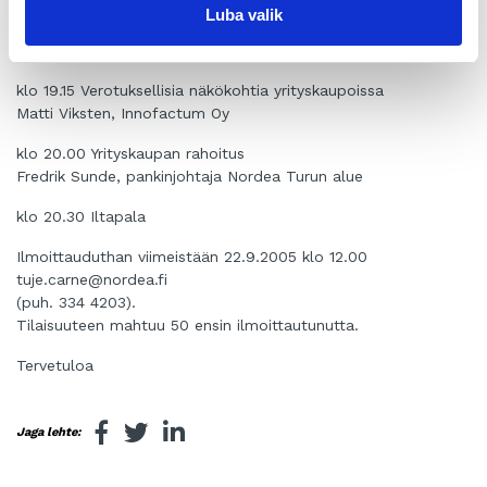
Juha Rantanen, toimitusjohtaja, Suomen Yrityskaupat
Luba valik
klo 19.00 Kahvitauko
klo 19.15 Verotuksellisia näkökohtia yrityskaupoissa
Matti Viksten, Innofactum Oy
klo 20.00 Yrityskaupan rahoitus
Fredrik Sunde, pankinjohtaja Nordea Turun alue
klo 20.30 Iltapala
Ilmoittauduthan viimeistään 22.9.2005 klo 12.00
tuje.carne@nordea.fi
(puh. 334 4203).
Tilaisuuteen mahtuu 50 ensin ilmoittautunutta.
Tervetuloa
Jaga lehte: