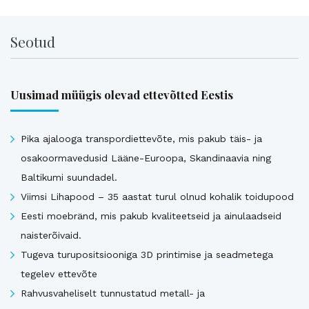
Seotud
Uusimad müügis olevad ettevõtted Eestis
Pika ajalooga transpordiettevõte, mis pakub täis- ja
osakoormavedusid Lääne-Euroopa, Skandinaavia ning
Baltikumi suundadel.
Viimsi Lihapood – 35 aastat turul olnud kohalik toidupood
Eesti moebränd, mis pakub kvaliteetseid ja ainulaadseid
naisterõivaid.
Tugeva turupositsiooniga 3D printimise ja seadmetega
tegelev ettevõte
Rahvusvaheliselt tunnustatud metall- ja