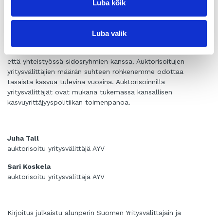
Luba kõik
Auktorisointi vahvistaa ammattimaista ja eettisesti
korkeatasoista asiakaspalvelua. Nyt voimme tuoda esiin myös
etiikan merkitystä asiantuntijapalvelujen toteuttamisessa.
Luba valik
Tiedolle auktorisoitujen yritysvälittäjien osaamisesta ja
toimintatavoista on käyttöä sekä palvelujen markkinoinnissa
että yhteistyössä sidosryhmien kanssa. Auktorisoitujen
yritysvälittäjien määrän suhteen rohkenemme odottaa
tasaista kasvua tulevina vuosina. Auktorisoinnilla
yritysvälittäjät ovat mukana tukemassa kansallisen
kasvuyrittäjyyspolitiikan toimenpanoa.
Juha Tall
auktorisoitu yritysvälittäjä AYV
Sari Koskela
auktorisoitu yritysvälittäjä AYV
Kirjoitus julkaistu alunperin Suomen Yritysvälittäjäin ja