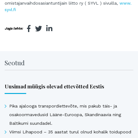
omistajanvaihdosasiantuntijain liitto ry ( SYVL ) sivuilla,
www.
syvl.fi
Jaga lehte:
Seotud
Uusimad müügis olevad ettevõtted Eestis
Pika ajalooga transpordiettevõte, mis pakub täis- ja
osakoormavedusid Lääne-Euroopa, Skandinaavia ning
Baltikumi suundadel.
Viimsi Lihapood – 35 aastat turul olnud kohalik toidupood