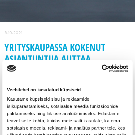
8.10.2021
YRITYSKAUPASSA KOKENUT
ASIANTUNTIJA AUTTAA
ONNISTUMAAN
Yrittäjille yrityskaupan toteuttamisessa tarvittavaa
Veebilehel on kasutatud küpsiseid.
erikoisosaamista harvoin kertyy normaalin liiketoiminnan
Kasutame küpsiseid sisu ja reklaamide
yhteydessä. Vaikka yrityskauppaa tarkasteltaessa myyjä ja
ostaja voivat nähdä hyvinkin erilaisia asioita, on molempien
isikupärastamiseks, sotsiaalse meedia funktsioonide
tavoitteena onnistuminen. Yrityskaupan onnistuminen on
pakkumiseks ning liikluse analüüsimiseks. Edastame
todennäköisintä, kun sen toteuttamisessa hyödynnetään
teavet selle kohta, kuidas meie saiti kasutate, ka oma
kokenutta yrityskaupan asiantuntijaa.
sotsiaalse meedia, reklaami- ja analüüsipartneritele, kes