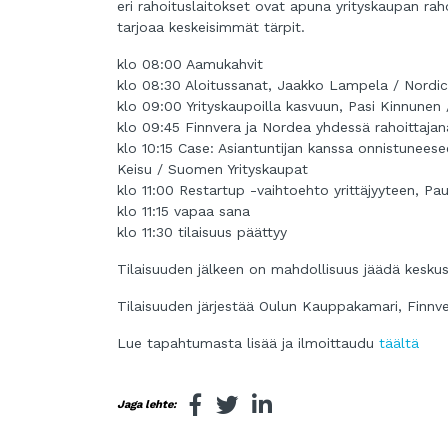
eri rahoituslaitokset ovat apuna yrityskaupan raho
tarjoaa keskeisimmät tärpit.
klo 08:00 Aamukahvit
klo 08:30 Aloitussanat, Jaakko Lampela / Nordi
klo 09:00 Yrityskaupoilla kasvuun, Pasi Kinnun
klo 09:45 Finnvera ja Nordea yhdessä rahoittajan
klo 10:15 Case: Asiantuntijan kanssa onnistunees
Keisu / Suomen Yrityskaupat
klo 11:00 Restartup -vaihtoehto yrittäjyyteen, Pa
klo 11:15 vapaa sana
klo 11:30 tilaisuus päättyy
Tilaisuuden jälkeen on mahdollisuus jäädä kesku
Tilaisuuden järjestää Oulun Kauppakamari, Finnve
Lue tapahtumasta lisää ja ilmoittaudu
täältä
Jaga lehte: