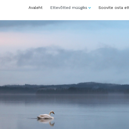
Avaleht
Ettevõtted müügiks
Soovite osta et