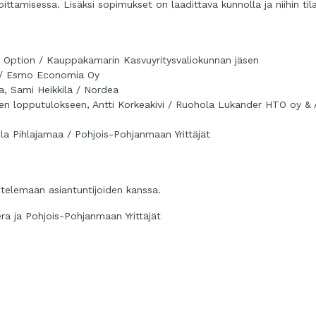
ittamisessa. Lisäksi sopimukset on laadittava kunnolla ja niihin til
c Option / Kauppakamarin Kasvuyritysvaliokunnan jäsen
en / Esmo Economia Oy
a, Sami Heikkilä / Nordea
een lopputulokseen, Antti Korkeakivi / Ruohola Lukander HTO oy & 
ula Pihlajamaa / Pohjois-Pohjanmaan Yrittäjät
stelemaan asiantuntijoiden kanssa.
ra ja Pohjois-Pohjanmaan Yrittäjät