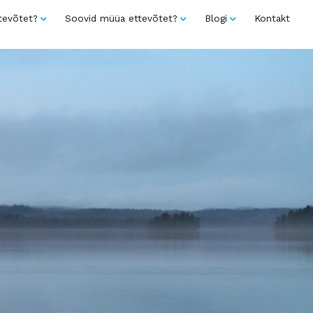
tevõtet?
Soovid müüa ettevõtet?
Blogi
Kontakt