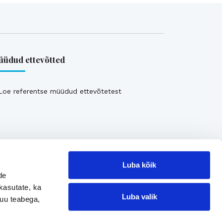
üdud ettevõtted
Loe referentse müüdud ettevõtetest
Luba kõik
de
kasutate, ka
Luba valik
muu teabega,