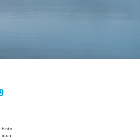
9
 hinta
 miten