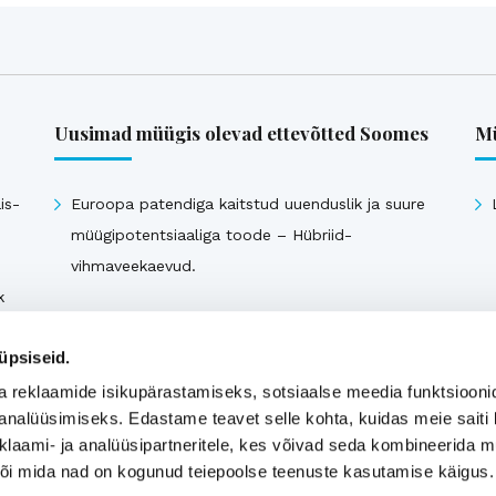
Uusimad müügis olevad ettevõtted Soomes
Mü
is-
Euroopa patendiga kaitstud uuenduslik ja suure
müügipotentsiaaliga toode – Hübriid-
vihmaveekaevud.
k
Vaata kõiki
üpsiseid.
a reklaamide isikupärastamiseks, sotsiaalse meedia funktsiooni
analüüsimiseks. Edastame teavet selle kohta, kuidas meie saiti 
klaami- ja analüüsipartneritele, kes võivad seda kombineerida 
 või mida nad on kogunud teiepoolse teenuste kasutamise käigus.