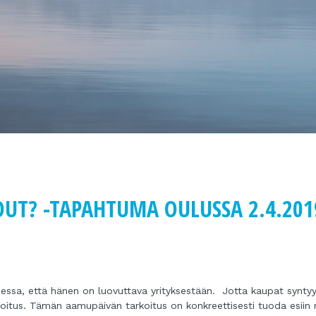
OUT? -TAPAHTUMA OULUSSA 2.4.201
nteessa, että hänen on luovuttava yrityksestään. Jotta kaupat syntyy
ahoitus. Tämän aamupäivän tarkoitus on konkreettisesti tuoda esiin