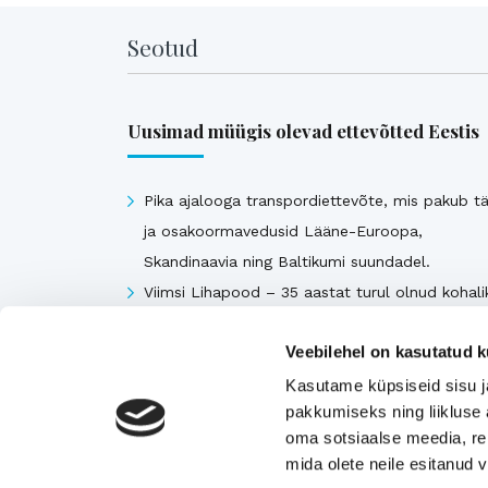
Seotud
Uusimad müügis olevad ettevõtted Eestis
Pika ajalooga transpordiettevõte, mis pakub tä
ja osakoormavedusid Lääne-Euroopa,
Skandinaavia ning Baltikumi suundadel.
Viimsi Lihapood – 35 aastat turul olnud kohali
toidupood
Veebilehel on kasutatud k
Eesti moebränd, mis pakub kvaliteetseid ja
ainulaadseid naisterõivaid.
Kasutame küpsiseid sisu j
pakkumiseks ning liikluse 
Tugeva turupositsiooniga 3D printimise ja
oma sotsiaalse meedia, re
seadmetega tegelev ettevõte
mida olete neile esitanud
Rahvusvaheliselt tunnustatud metall- ja