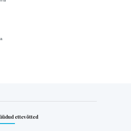
inä
aa
üdud ettevõtted