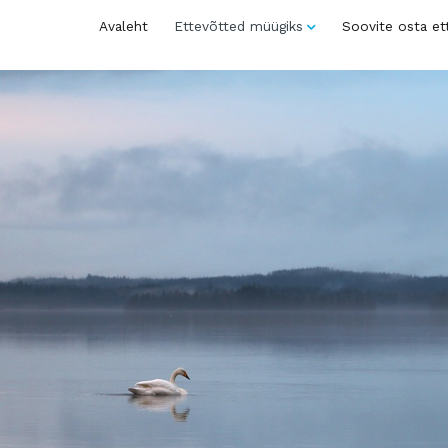
Avaleht
Ettevõtted müügiks
Soovite osta et