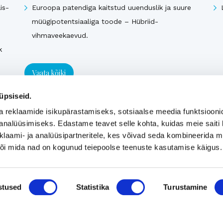
is-
Euroopa patendiga kaitstud uuenduslik ja suure
müügipotentsiaaliga toode – Hübriid-
vihmaveekaevud.
k
Vaata kõiki
üpsiseid.
a reklaamide isikupärastamiseks, sotsiaalse meedia funktsiooni
analüüsimiseks. Edastame teavet selle kohta, kuidas meie saiti 
klaami- ja analüüsipartneritele, kes võivad seda kombineerida 
 või mida nad on kogunud teiepoolse teenuste kasutamise käigus.
stused
Statistika
Turustamine