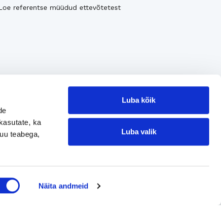
Loe referentse müüdud ettevõtetest
Luba kõik
de
kasutate, ka
Luba valik
muu teabega,
Jätke kontaktisoov
Näita andmeid
Jätke kontaktisoov