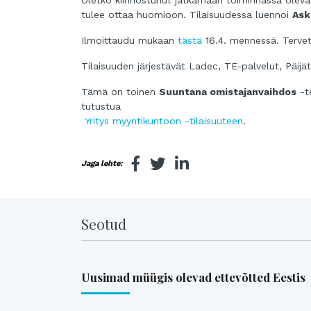
Oletko kiinnostunut jatkamaan toiminnassa olevaa
tulee ottaa huomioon. Tilaisuudessa luennoi
Ask
Ilmoittaudu mukaan
tästä
16.4. mennessä.
Terve
Tilaisuuden järjestävät Ladec, TE-palvelut, Päi
Tämä on toinen
Suuntana omistajanvaihdos
-te
tutustua
Yritys myyntikuntoon -tilaisuuteen
.
Jaga lehte:
Seotud
Uusimad müügis olevad ettevõtted Eestis