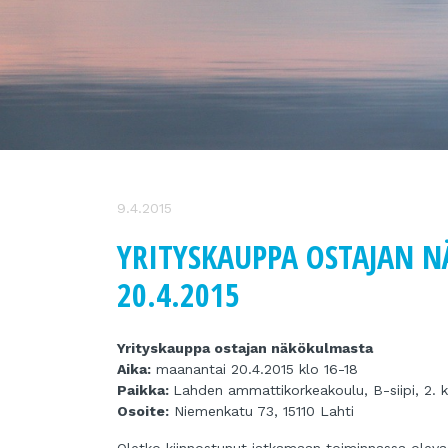
9.4.2015
YRITYSKAUPPA OSTAJAN N
20.4.2015
Yrityskauppa ostajan näkökulmasta
Aika:
maanantai 20.4.2015 klo 16-18
Paikka:
Lahden ammattikorkeakoulu, B-siipi, 2. k
Osoite:
Niemenkatu 73, 15110 Lahti