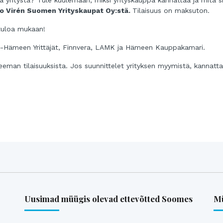
 yritystä? Tule kuulemaan, miksi yrityskauppa kannattaa ja mitä si
o Virén Suomen Yrityskaupat Oy:stä.
Tilaisuus on maksuton.
tuloa mukaan!
jät-Hämeen Yrittäjät, Finnvera, LAMK ja Hämeen Kauppakamari.
eman tilaisuuksista. Jos suunnittelet yrityksen myymistä, kannatt
Uusimad müügis olevad ettevõtted Soomes
Mü