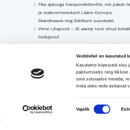
Pika ajalooga transpordiettevõte, mis pakub tä
ja osakoormavedusid Lääne-Euroopa,
Skandinaavia ning Baltikumi suundadel.
Viimsi Lihapood – 35 aastat turul olnud kohali
toidupood
Eesti moebränd, mis pakub kvaliteetseid ja
ainulaadseid naisterõivaid.
Veebilehel on kasutatud k
Tugeva turupositsiooniga 3D printimise ja
Kasutame küpsiseid sisu j
seadmetega tegelev ettevõte
pakkumiseks ning liikluse 
Rahvusvaheliselt tunnustatud metall- ja
oma sotsiaalse meedia, re
tekstiilkompensaatorite projekteerija ja tootja.
mida olete neile esitanud
Nõusoleku
Vaata kõiki
Vajalik
Eeli
valik