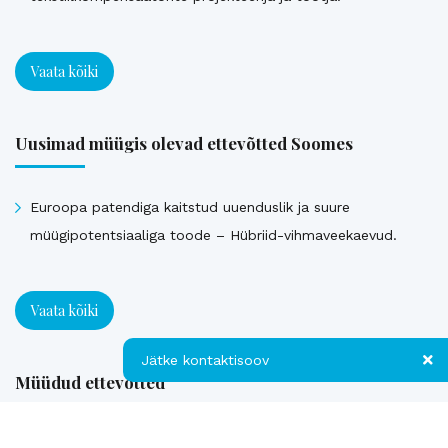
Vaata kõiki
Uusimad müügis olevad ettevõtted Soomes
Euroopa patendiga kaitstud uuenduslik ja suure
müügipotentsiaaliga toode – Hübriid-vihmaveekaevud.
Vaata kõiki
Jätke kontaktisoov
Müüdud ettevõtted
Jätke kontaktisoov
Loe referentse müüdud ettevõtetest