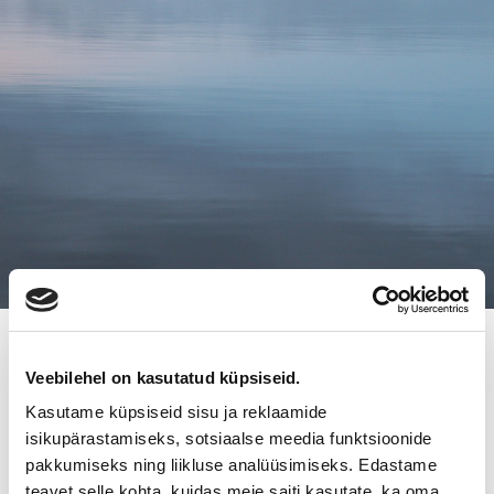
7.12.2016
Veebilehel on kasutatud küpsiseid.
YRITYSKAUPPAILTA SALOSSA
Kasutame küpsiseid sisu ja reklaamide
11.1.2017
isikupärastamiseks, sotsiaalse meedia funktsioonide
pakkumiseks ning liikluse analüüsimiseks. Edastame
teavet selle kohta, kuidas meie saiti kasutate, ka oma