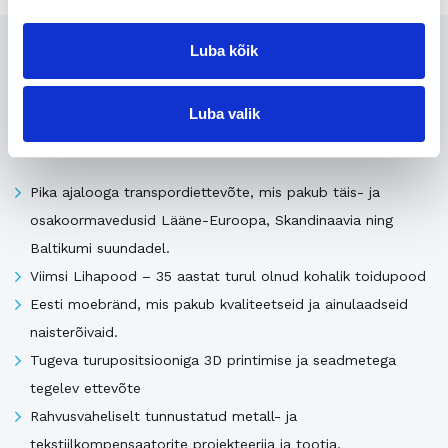
Seotud
Luba kõik
Luba valik
Uusimad müügis olevad ettevõtted Eestis
Pika ajalooga transpordiettevõte, mis pakub täis- ja
osakoormavedusid Lääne-Euroopa, Skandinaavia ning
Baltikumi suundadel.
Viimsi Lihapood – 35 aastat turul olnud kohalik toidupood
Eesti moebränd, mis pakub kvaliteetseid ja ainulaadseid
naisterõivaid.
Tugeva turupositsiooniga 3D printimise ja seadmetega
tegelev ettevõte
Rahvusvaheliselt tunnustatud metall- ja
tekstiilkompensaatorite projekteerija ja tootja.