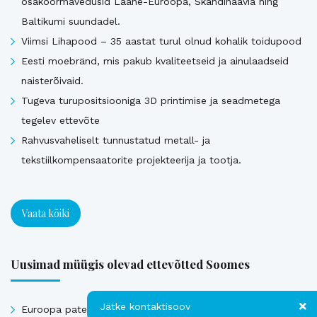
osakoormavedusid Lääne-Euroopa, Skandinaavia ning
Baltikumi suundadel.
Viimsi Lihapood – 35 aastat turul olnud kohalik toidupood
Eesti moebränd, mis pakub kvaliteetseid ja ainulaadseid
naisterõivaid.
Tugeva turupositsiooniga 3D printimise ja seadmetega
tegelev ettevõte
Rahvusvaheliselt tunnustatud metall- ja
tekstiilkompensaatorite projekteerija ja tootja.
Vaata kõiki
Uusimad müügis olevad ettevõtted Soomes
Jätke kontaktisoov
Euroopa patendiga kaitstud uuenduslik ja suure