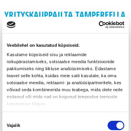
YRITYSKAUPPAILTA TAMPEREELLA
22 3 2006
YRITYSKAUPPAILTA
Veebilehel on kasutatud küpsiseid.
NYT ON OIKEA AIKA OSTAA/MYYDÄ YRITYS
Kasutame küpsiseid sisu ja reklaamide
isikupärastamiseks, sotsiaalse meedia funktsioonide
Omistajanvaihdokseen liittyvät toimenpiteet kannattaa
pakkumiseks ning liikluse analüüsimiseks. Edastame
suunnitella ajoissa yhdessä asiantuntijoiden kanssa.
teavet selle kohta, kuidas meie saiti kasutate, ka oma
Sampo Pankki Oyj ja Suomen Yrityskaupat järjestävät yhdessä
sotsiaalse meedia, reklaami- ja analüüsipartneritele, kes
yrityskauppaillan
võivad seda kombineerida muu teabega, mida olete neile
esitanud või mida nad on kogunud teiepoolse teenuste
Keskiviikkona 22.3.2006 klo 16.30 – 21.00
Työväen keskusmuseon Auditoriossa
kasutamise käigus.
(museorakennus Werstas) Väinö Linnan aukio 8, Tampere
Nõusoleku
Ohjelma
Vajalik
valik
16.30 – 17.00 Ilmoittautuminen ja kahvi