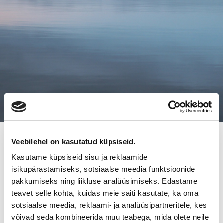
Veebilehel on kasutatud küpsiseid.
YRITYSKAUPPAILTA TAMPEREELLA
Kasutame küpsiseid sisu ja reklaamide
YLEISÖMENESTYS
isikupärastamiseks, sotsiaalse meedia funktsioonide
pakkumiseks ning liikluse analüüsimiseks. Edastame
teavet selle kohta, kuidas meie saiti kasutate, ka oma
Yrityskauppailta sai omistajanvaihdoksista kiinnostuneet
sotsiaalse meedia, reklaami- ja analüüsipartneritele, kes
liikkeelle. 120 ilmoittautuneesta paikalle saapui noin sata
võivad seda kombineerida muu teabega, mida olete neile
kuulijaa meneillään olevista olympialaisista huolimatta.