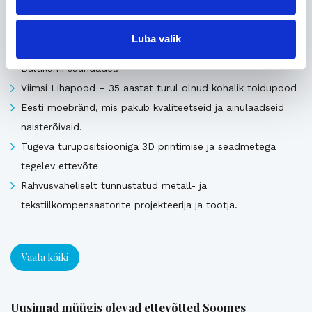
Pika ajalooga transpordiettevõte, mis pakub täis- ja
Luba valik
osakoormavedusid Lääne-Euroopa, Skandinaavia ning
Baltikumi suundadel.
Viimsi Lihapood – 35 aastat turul olnud kohalik toidupood
Eesti moebränd, mis pakub kvaliteetseid ja ainulaadseid
naisterõivaid.
Tugeva turupositsiooniga 3D printimise ja seadmetega
tegelev ettevõte
Rahvusvaheliselt tunnustatud metall- ja
tekstiilkompensaatorite projekteerija ja tootja.
Vaata kõiki
Uusimad müügis olevad ettevõtted Soomes