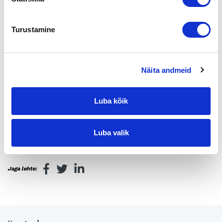
klo 19.15 Yrityskaupan rakenne ja asiakirjat:
Jarkko Ruohola / Asianajotoimisto Laakso, Lukander &
Ruohola, Oy
Turustamine
klo 20.00 Yrityskaupan rahoitus ja vakuudet:
Ilpo Vuori / Nordea, Turun Yrityspalveluyksikkö.
Näita andmeid
klo 20.30 Tilaisuus päättyy
Ilmoittautumiset viimeistään ti 4.11. mennessä:
Luba kõik
myynti5208@nordea.fi tai numeroon 0200 2121. .
Tilaisuuteen mahtuu 50 ensin ilmoittautunutta.
Luba valik
Tervetuloa.
Jaga lehte: