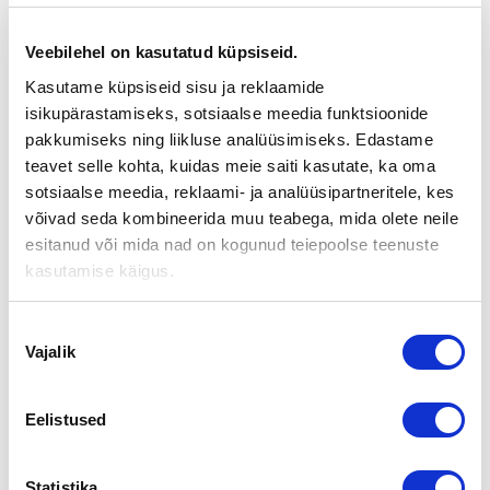
5.11.2008
Veebilehel on kasutatud küpsiseid.
NORDEAN YRITYSKAUPPAILTA KESKIVIIKKONA 5.11.2008.
Kasutame küpsiseid sisu ja reklaamide
isikupärastamiseks, sotsiaalse meedia funktsioonide
Tervetuloa yrityskaupan teemailtaan, joka on tarkoitettu
pakkumiseks ning liikluse analüüsimiseks. Edastame
yrityksen myyntiä, ostoa tai sukupolvenvaihdosta harkitseville.
teavet selle kohta, kuidas meie saiti kasutate, ka oma
Tilaisuus järjestetään keskiviikkona 5.11. klo 18.00-20.30
sotsiaalse meedia, reklaami- ja analüüsipartneritele, kes
võivad seda kombineerida muu teabega, mida olete neile
Nordean Kauppatorin konttorin kokoustiloissa, Yliopistonkatu
esitanud või mida nad on kogunud teiepoolse teenuste
16 c, 4 krs. 20100 Turku.
kasutamise käigus.
Ohjelma:
Nõusoleku
klo 18.00 Avaus:
Vajalik
valik
Ilpo Vuori / Nordea, Turun Yrityspalveluyksikkö.
klo 18.10 Yrityskauppa ja hinnan määrittely:
Eelistused
Juha Rantanen / Suomen Yrityskaupat Oy.
klo 19.00 Kahvitauko
Statistika