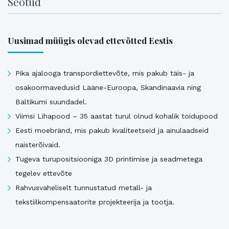
Seotud
Uusimad müügis olevad ettevõtted Eestis
Pika ajalooga transpordiettevõte, mis pakub täis- ja
osakoormavedusid Lääne-Euroopa, Skandinaavia ning
Baltikumi suundadel.
Viimsi Lihapood – 35 aastat turul olnud kohalik toidupood
Eesti moebränd, mis pakub kvaliteetseid ja ainulaadseid
naisterõivaid.
Tugeva turupositsiooniga 3D printimise ja seadmetega
tegelev ettevõte
Rahvusvaheliselt tunnustatud metall- ja
tekstiilkompensaatorite projekteerija ja tootja.