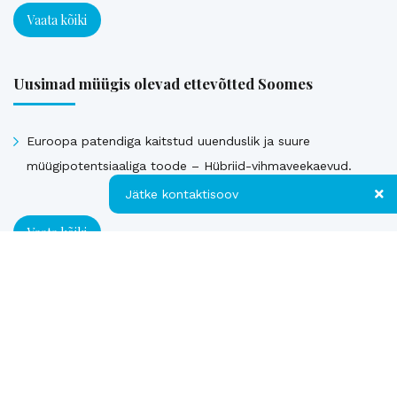
Vaata kõiki
Uusimad müügis olevad ettevõtted Soomes
Euroopa patendiga kaitstud uuenduslik ja suure
müügipotentsiaaliga toode – Hübriid-vihmaveekaevud.
Jätke kontaktisoov
Vaata kõiki
Jätke kontaktisoov
Jätke oma telefoninumber või e-posti
Müüdud ettevõtted
aadress ning me võtame teiega ühendust!
Kontakt
Telefon
Loe referentse müüdud ettevõtetest