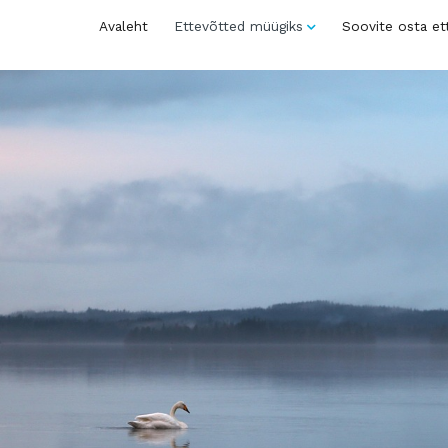
Avaleht
Ettevõtted müügiks
Soovite osta et