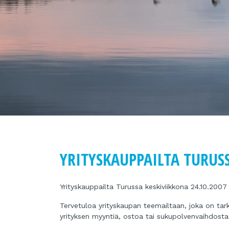
YRITYSKAUPPAILTA TURUSS
Yrityskauppailta Turussa keskiviikkona 24.10.2007
Tervetuloa yrityskaupan teemailtaan, joka on tark
yrityksen myyntiä, ostoa tai sukupolvenvaihdosta h