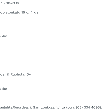
o 18.00-21.00
opistonkatu 16 c, 4 krs.
sikkö
nder & Ruohola, Oy
sikkö
kkanluhta@nordea.fi, Sari Loukkaanluhta (puh. (02) 334 4695).