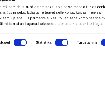
Vaata kõiki
a reklaamide isikupärastamiseks, sotsiaalse meedia funktsiooni
analüüsimiseks. Edastame teavet selle kohta, kuidas meie saiti 
klaami- ja analüüsipartneritele, kes võivad seda kombineerida 
 või mida nad on kogunud teiepoolse teenuste kasutamise käigus.
stused
Statistika
Turustamine