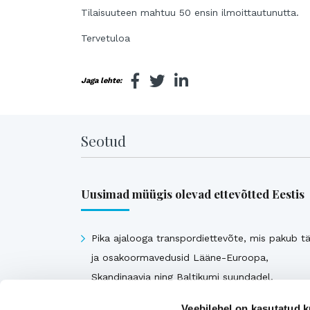
Tilaisuuteen mahtuu 50 ensin ilmoittautunutta.
Tervetuloa
Jaga lehte:
Seotud
Uusimad müügis olevad ettevõtted Eestis
Pika ajalooga transpordiettevõte, mis pakub tä
ja osakoormavedusid Lääne-Euroopa,
Skandinaavia ning Baltikumi suundadel.
Viimsi Lihapood – 35 aastat turul olnud kohali
Veebilehel on kasutatud k