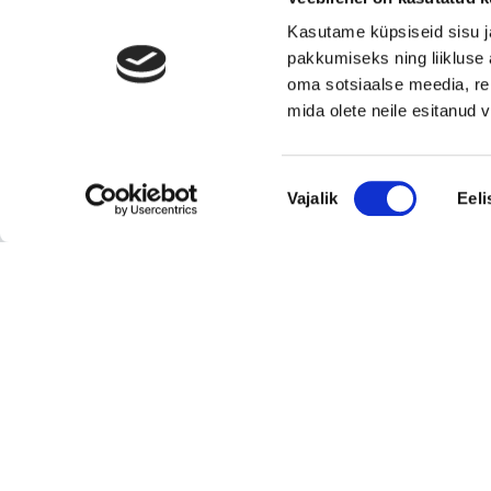
toidupood
Kasutame küpsiseid sisu j
Eesti moebränd, mis pakub kvaliteetseid ja
pakkumiseks ning liikluse 
ainulaadseid naisterõivaid.
oma sotsiaalse meedia, re
Tugeva turupositsiooniga 3D printimise ja
mida olete neile esitanud
seadmetega tegelev ettevõte
Rahvusvaheliselt tunnustatud metall- ja
Nõusoleku
tekstiilkompensaatorite projekteerija ja tootja.
Vajalik
Eeli
valik
Vaata kõiki