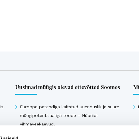
Uusimad müügis olevad ettevõtted Soomes
Mü
is-
Euroopa patendiga kaitstud uuenduslik ja suure
müügipotentsiaaliga toode – Hübriid-
vihmaveekaevud.
k
üpsiseid.