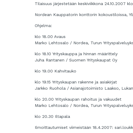
Tilaisuus järjestetään keskiviikkona 24.10.2007 kl
Nordean Kauppatorin konttorin kokoustiloissa, Yli
Ohjelma:
klo 18.00 Avaus
Marko Lehtosalo / Nordea, Turun Yrityspalveluyk
klo 18.10 Yrityskauppa ja hinnan määrittely
Juha Rantanen / Suomen Yrityskaupat Oy
klo 19.00 Kahvitauko
klo 19.15 Yrityskaupan rakenne ja asiakirjat
Jarkko Ruohola / Asianajotoimisto Laakso, Luka
klo 20.00 Yrityskaupan rahoitus ja vakuudet
Marko Lehtosalo / Nordea, Turun Yrityspalveluyk
klo 20.30 Iltapala
Ilmoittautumiset viimeistään 18.4.2007: sari.lou