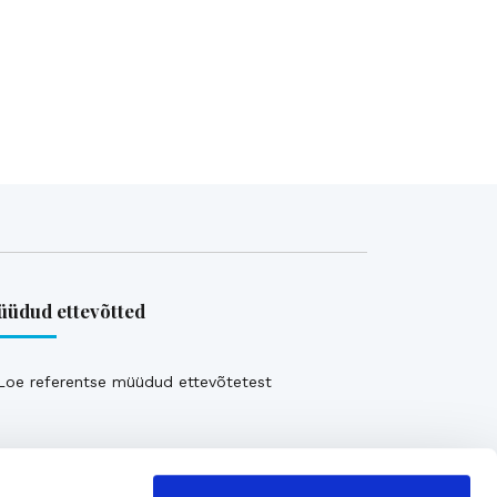
üdud ettevõtted
Loe referentse müüdud ettevõtetest