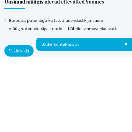
Uusimad müügis olevad ettevõtted Soomes
Euroopa patendiga kaitstud uuenduslik ja suure
müügipotentsiaaliga toode – Hübriid-vihmaveekaevud.
Jätke kontaktisoov
Vaata kõiki
Jätke kontaktisoov
Müüdud ettevõtted
Jätke oma telefoninumber või e-posti
aadress ning me võtame teiega ühendust!
Loe referentse müüdud ettevõtetest
Kontakt
Telefon
E-post
*