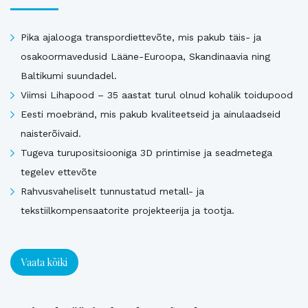
Pika ajalooga transpordiettevõte, mis pakub täis- ja
osakoormavedusid Lääne-Euroopa, Skandinaavia ning
Baltikumi suundadel.
Viimsi Lihapood – 35 aastat turul olnud kohalik toidupood
Eesti moebränd, mis pakub kvaliteetseid ja ainulaadseid
naisterõivaid.
Tugeva turupositsiooniga 3D printimise ja seadmetega
tegelev ettevõte
Rahvusvaheliselt tunnustatud metall- ja
tekstiilkompensaatorite projekteerija ja tootja.
Vaata kõiki