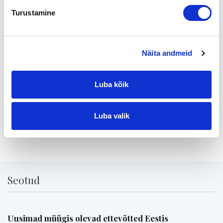
20.30 Iltapala
Turustamine
NORDEASTA PARHAAT RATKAISUT
Tilaisuus on maksuton ja sisältää kahvin ja iltapalan.
Näita andmeid
Tilaisuuteen mahtuu 50 ensin ilmottautunutta.
Ilmottautumiset viimeistään maanantaina 19.10.2009
mennessä: myynti5208@nordea.fi tai numeroon 0200 2121.
Luba kõik
www.nordea.fi
Luba valik
Jaga lehte:
Seotud
Uusimad müügis olevad ettevõtted Eestis