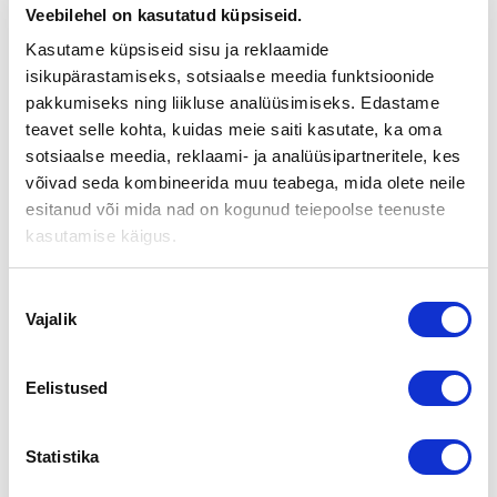
TORSTAINA 22.10.2009
Veebilehel on kasutatud küpsiseid.
Kasutame küpsiseid sisu ja reklaamide
Yrityskauppa kannattaa aina. Järjestämme teemaillan
isikupärastamiseks, sotsiaalse meedia funktsioonide
yrityksen myyntiä, ostoa tai sukupolvenvaihdosta harkitseville.
pakkumiseks ning liikluse analüüsimiseks. Edastame
Tilaisuus pidetään torstaina 22.10.2009 klo 18.00-20.30
teavet selle kohta, kuidas meie saiti kasutate, ka oma
Nordea Kauppatorin konttorin kokoustiloissa, Yliopistonkatu
sotsiaalse meedia, reklaami- ja analüüsipartneritele, kes
16 c, 4. krs. Tervetuloa!
võivad seda kombineerida muu teabega, mida olete neile
Yrityskauppaillan ohjelma:
esitanud või mida nad on kogunud teiepoolse teenuste
kasutamise käigus.
klo 18.00 Avaus – Marko Lehtosalo, Nordea
klo 18.10 Yrityskauppa ja hinnan määrittely – Juha Rantanen,
Nõusoleku
Suomen Yrityskaupat Oy
Vajalik
valik
klo 19.00 Kahvitauko
klo 19.15 Yrityskaupan rakenne ja asiakirjat – Jarkko Ruohola,
Eelistused
Asianajotoimisto Laakso, Lukander & Ruohola Oy
klo 20.00 Yrityskaupan rahoitus ja vakuudet – Marko
Statistika
Lehtosalo, Nordea