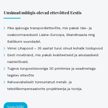
Uusimad müügis olevad ettevõtted Eestis
Pika ajalooga transpordiettevõte, mis pakub täis- ja
osakoormavedusid Lääne-Euroopa, Skandinaavia ning
Baltikumi suundadel.
Viimsi Lihapood – 35 aastat turul olnud kohalik toidupood
Eesti moebränd, mis pakub kvaliteetseid ja ainulaadseid
naisterõivaid.
Tugeva turupositsiooniga 3D printimise ja seadmetega
tegelev ettevõte
Rahvusvaheliselt tunnustatud metall- ja
tekstiilkompensaatorite projekteerija ja tootja.
Vaata kõiki