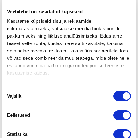
YRITYSKAUPPAILTA TURUSSA
TORSTAINA 24.3.
Veebilehel on kasutatud küpsiseid.
Kasutame küpsiseid sisu ja reklaamide
isikupärastamiseks, sotsiaalse meedia funktsioonide
Yrityskauppa kannattaa aina. Järjestämme teemaillan
yrityksen myyntiä,
pakkumiseks ning liikluse analüüsimiseks. Edastame
ostoa tai sukupolvenvaihdosta harkitseville.
teavet selle kohta, kuidas meie saiti kasutate, ka oma
sotsiaalse meedia, reklaami- ja analüüsipartneritele, kes
Tilaisuus pidetään
torstaina 24.3. klo 18.00–21.00
Nordean
võivad seda kombineerida muu teabega, mida olete neile
Kauppatorin konttorin kokoustiloissa, Yliopistonkatu 16 C, 4
esitanud või mida nad on kogunud teiepoolse teenuste
krs.
kasutamise käigus.
Tervetuloa!
Yrityskauppa ja yritystoiminnan aloittaminen kävi
Nõusoleku
Vajalik
vaivattomasti ja asiantuntevasti yhteistyössä Suomen
valik
Yrityskauppojen ja Nordean kanssa
, kertoo yrittäjä
Jari
Petäjä Nummen Pyörä Oy:stä
.
Eelistused
Yrityskauppaillan ohjelma
18.00 Avaus Marko Lehtosalo, Nordea
18.10 Yrityskauppa ja hinnan määrittely Juha Rantanen,
Statistika