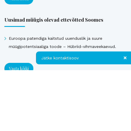
Uusimad müügis olevad ettevõtted Soomes
Euroopa patendiga kaitstud uuenduslik ja suure
müügipotentsiaaliga toode – Hübriid-vihmaveekaevud.
Jätke kontaktisoov
Vaata kõiki
Jätke kontaktisoov
Müüdud ettevõtted
Jätke oma telefoninumber või e-posti
aadress ning me võtame teiega ühendust!
Kontakt
Loe referentse müüdud ettevõtetest
Telefon