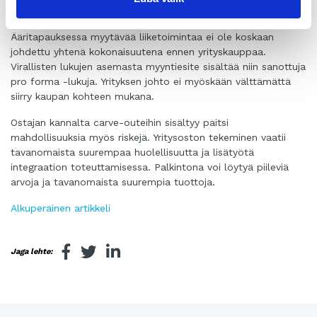
dollarilla.
Ääritapauksessa myytävää liiketoimintaa ei ole koskaan
johdettu yhtenä kokonaisuutena ennen yrityskauppaa.
Virallisten lukujen asemasta myyntiesite sisältää niin sanottuja
pro forma -lukuja. Yrityksen johto ei myöskään välttämättä
siirry kaupan kohteen mukana.
Ostajan kannalta carve-outeihin sisältyy paitsi
mahdollisuuksia myös riskejä. Yritysoston tekeminen vaatii
tavanomaista suurempaa huolellisuutta ja lisätyötä
integraation toteuttamisessa. Palkintona voi löytyä piileviä
arvoja ja tavanomaista suurempia tuottoja.
Alkuperäinen artikkeli
Jaga lehte: