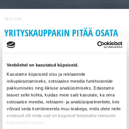
18.11.2010
YRITYSKAUPPAKIN PITÄÄ OSATA
PAKETOIDA
Yrityskaupan kohteena voivat olla kohdeyrityksen osakkeet,
Veebilehel on kasutatud küpsiseid.
yhtiöosuudet tai liiketoiminta. Ostaja hankkii täten yleensä
tietyn irtaimen ja kiinteän omaisuuden oheistoimintoineen.
Kasutame küpsiseid sisu ja reklaamide
Kokonaisuus ei aina ole täsmälleen sama, jolla myyjä
isikupärastamiseks, sotsiaalse meedia funktsioonide
liiketoimintaansa viimeksi on pyörittänyt.
pakkumiseks ning liikluse analüüsimiseks. Edastame
Omistajanvaihdosta ajatellen yritystoiminnan rakenne saattaa
teavet selle kohta, kuidas meie saiti kasutate, ka oma
olla epätarkoituksenmukainen.
sotsiaalse meedia, reklaami- ja analüüsipartneritele, kes
võivad seda kombineerida muu teabega, mida olete neile
Omistaja voi haluta myydä koko yrityksen, mutta ostaja on
esitanud või mida nad on kogunud teiepoolse teenuste
kiinnostunut ostamaan tietyn toiminnallisen kokonaisuuden.
kasutamise käigus.
Ratkaisu voi olla yritysrakenteen muokkaaminen esimerkiksi
liiketoimintasiirron tai jakautumisen avulla. Tällöin kaupan