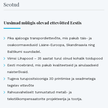
Seotud
Uusimad müügis olevad ettevõtted Eestis
Pika ajalooga transpordiettevõte, mis pakub täis- ja
osakoormavedusid Lääne-Euroopa, Skandinaavia ning
Baltikumi suundadel.
Viimsi Lihapood – 35 aastat turul olnud kohalik toidupood
Eesti moebränd, mis pakub kvaliteetseid ja ainulaadseid
naisterõivaid.
Tugeva turupositsiooniga 3D printimise ja seadmetega
tegelev ettevõte
Rahvusvaheliselt tunnustatud metall- ja
tekstiilkompensaatorite projekteerija ja tootja.