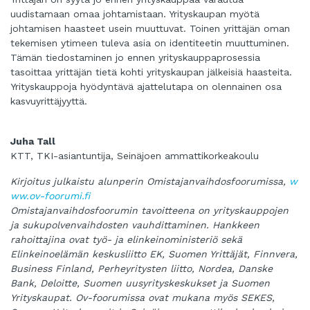
uudistamaan omaa johtamistaan. Yrityskaupan myötä
johtamisen haasteet usein muuttuvat. Toinen yrittäjän oman
tekemisen ytimeen tuleva asia on identiteetin muuttuminen.
Tämän tiedostaminen jo ennen yrityskauppaprosessia
tasoittaa yrittäjän tietä kohti yrityskaupan jälkeisiä haasteita.
Yrityskauppoja hyödyntävä ajattelutapa on olennainen osa
kasvuyrittäjyyttä.
Juha Tall
KTT, TKI-asiantuntija, Seinäjoen ammattikorkeakoulu
Kirjoitus julkaistu alunperin Omistajanvaihdosfoorumissa,
w
ww.ov-foorumi.fi
Omistajanvaihdosfoorumin tavoitteena on yrityskauppojen
ja sukupolvenvaihdosten vauhdittaminen. Hankkeen
rahoittajina ovat työ- ja elinkeinoministeriö sekä
Elinkeinoelämän keskusliitto EK, Suomen Yrittäjät, Finnvera,
Business Finland, Perheyritysten liitto, Nordea, Danske
Bank, Deloitte, Suomen uusyrityskeskukset ja Suomen
Yrityskaupat. Ov-foorumissa ovat mukana myös SEKES,