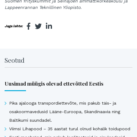
Suomen Yrityskummit ja Seinäjoen ammattikorkeakoulu ja
Lappeenrannan Teknillinen Yliopisto.
Jaga lehte:
Seotud
Uusimad müügis olevad ettevõtted Eestis
Pika ajalooga transpordiettevõte, mis pakub täis- ja
osakoormavedusid Lääne-Euroopa, Skandinaavia ning
Baltikumi suundadel.
Viimsi Lihapood – 35 aastat turul olnud kohalik toidupood