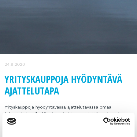
24.9.2020
YRITYSKAUPPOJA HYÖDYNTÄVÄ
AJATTELUTAPA
Yrityskauppoja hyödyntävässä ajattelutavassa omaa
tekemistä ja yritystä sekä toimintaympäristöä analysoidaan
niin, että liiketoiminnan osto ja myynti nähdään yhtenä
vaihtoehtona kehittää, kasvattaa ja uudistaa liiketoimintaa.
Yrityskaupassa kaupan kohteena on nippu erilaisia resursseja.