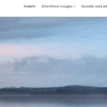
Avaleht
Ettevõtted müügiks
Soovite osta et