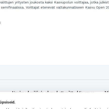
ittujen yritysten joukosta kaksi Kasvupolun voittajaa, jotka julkis
ä semifinaalissa. Voittajat etenevät valtakunnalliseen Kasvu Open 2
i
Uusimad müügis olevad ettevõtted Soomes
Mü
üpsiseid.
is-
Euroopa patendiga kaitstud uuenduslik ja suure