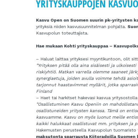
YRITYSKAUPPOJEN KASVUO
Kasvu Open on Suomen suurin pk-yritysten k
yrityksiä niiden kasvusuunnitelman pohjalta.
Suom
Kasvupolun toteuttajista.
Hae mukaan Kohti yrityskauppaa – Kasvupolku
– Haluat laittaa yrityksesi myyntikuntoon, olit si
”Yrityksen pitää olla aina sisäisesti ja ulkoise
riskiyhtiö. Matkan varrella olemme saaneet järk
synergiaetuja, joiden avulla voimme tehdä asioi
tarjonnut haastavimmat myllärit, jotka sparrasiv
Finland
– Haet tai harkitset hakevasi kasvua yritysostolla
”Osallistuminen Kasvu Openiin on mahdollistan
osallistuneiden yritysten kanssa. Tämä on entis
kasvuamme. Kasvu on myös luonut meille entistä 
kaikki halukkaat osallistuvat mm. yrityksen ja p
Hakemusten perusteella Kasvupolun tuomaristo v
maksutonta sparrausta Kiitoradoilla Suomen li