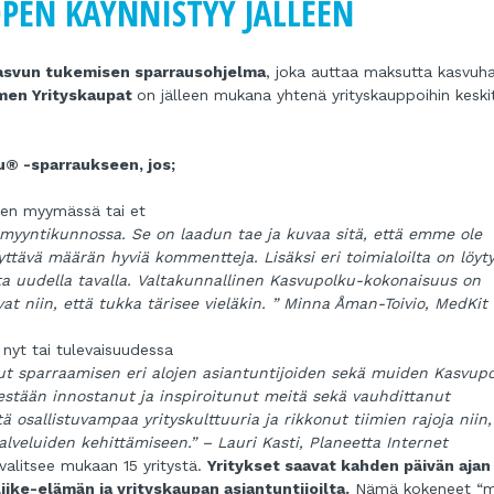
PEN KÄYNNISTYY JÄLLEEN
asvun tukemisen sparrausohjelma
, joka auttaa maksutta kasvuha
en Yrityskaupat
on jälleen mukana yhtenä yrityskauppoihin keski
® -sparraukseen, jos;
tten myymässä tai et
sti myyntikunnossa. Se on laadun tae ja kuvaa sitä, että emme ole
yttävä määrän hyviä kommentteja. Lisäksi eri toimialoilta on löyt
ta uudella tavalla. Valtakunnallinen Kasvupolku-kokonaisuus on
at niin, että tukka tärisee vieläkin. ” Minna Åman-Toivio, MedKit
 nyt tai tulevaisuudessa
ut sparraamisen eri alojen asiantuntijoiden sekä muiden Kasvup
estään innostanut ja inspiroitunut meitä sekä vauhdittanut
osallistuvampaa yrityskulttuuria ja rikkonut tiimien rajoja niin,
alveluiden kehittämiseen.” – Lauri Kasti, Planeetta Internet
alitsee mukaan 15 yritystä.
Yritykset saavat kahden päivän ajan
ike-elämän ja yrityskaupan asiantuntijoilta.
Nämä kokeneet “my