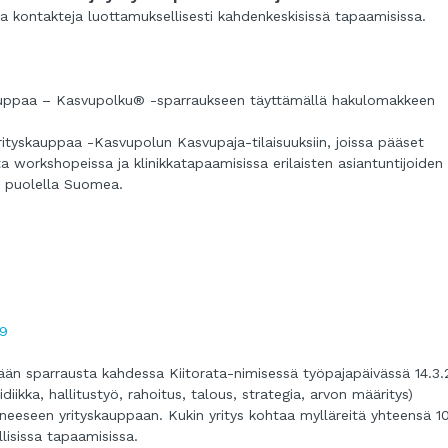
ja kontakteja luottamuksellisesti kahdenkeskisissä tapaamisissa.
auppaa – Kasvupolku® -sparraukseen täyttämällä hakulomakkeen
rityskauppaa -Kasvupolun Kasvupaja-tilaisuuksiin, joissa pääset
 workshopeissa ja klinikkatapaamisissa erilaisten asiantuntijoiden
ri puolella Suomea.
19
tetään sparrausta kahdessa Kiitorata-nimisessä työpajapäivässä 14.3
ridiikka, hallitustyö, rahoitus, talous, strategia, arvon määritys)
stuneeseen yrityskauppaan. Kukin yritys kohtaa mylläreitä yhteensä 1
lisissa tapaamisissa.