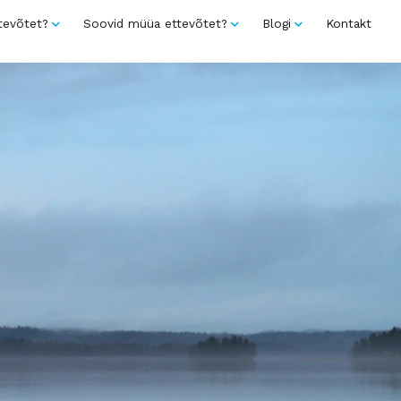
tevõtet?
Soovid müüa ettevõtet?
Blogi
Kontakt