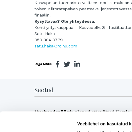
Kasvupolun tuomaristo valitsee lopuksi mukaan val
toisen Kiitoratapäivän päätteeksi järjestettäväss
finaaliin.
Kysyttävää? Ole yhteydessä.
Kohti yrityskauppaa – Kasvupolku® -fasilitaattor
Satu Haka
050 304 8779
satu.haka@roihu.com
Jaga lehte:
Seotud
Uusimad müügis olevad ettevõtted Eestis
Veebilehel on kasutatud k
Pika ajalooga transpordiettevõte, mis pakub tä