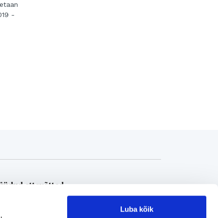
tetaan
019 -
üdud ettevõtted
Luba kõik
Loe referentse müüdud ettevõtetest