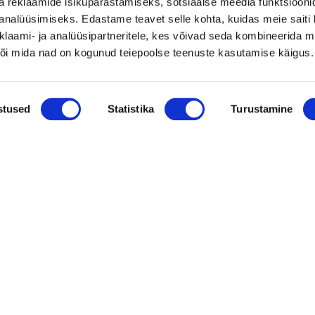
a reklaamide isikupärastamiseks, sotsiaalse meedia funktsiooni
müügipotentsiaaliga toode – Hübriid-
analüüsimiseks. Edastame teavet selle kohta, kuidas meie saiti 
klaami- ja analüüsipartneritele, kes võivad seda kombineerida 
vihmaveekaevud.
 või mida nad on kogunud teiepoolse teenuste kasutamise käigus.
k
Vaata kõiki
stused
Statistika
Turustamine