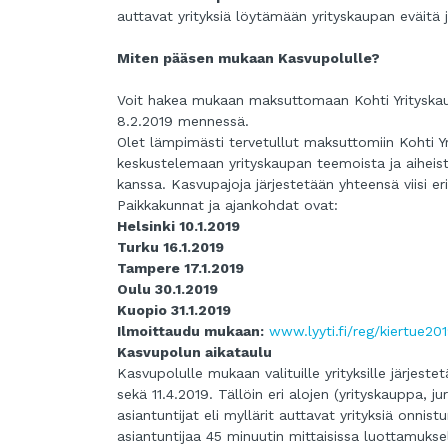
auttavat yrityksiä löytämään yrityskaupan eväitä 
Miten pääsen mukaan Kasvupolulle?
Voit hakea mukaan maksuttomaan Kohti Yritysk
8.2.2019 mennessä.
Olet lämpimästi tervetullut maksuttomiin Kohti Y
keskustelemaan yrityskaupan teemoista ja aiheista
kanssa. Kasvupajoja järjestetään yhteensä viisi e
Paikkakunnat ja ajankohdat ovat:
Helsinki 10.1.2019
Turku 16.1.2019
Tampere 17.1.2019
Oulu 30.1.2019
Kuopio 31.1.2019
Ilmoittaudu mukaan:
www.lyyti.fi/reg/kiertue20
Kasvupolun aikataulu
Kasvupolulle mukaan valituille yrityksille järjes
sekä 11.4.2019. Tällöin eri alojen (yrityskauppa, ju
asiantuntijat eli myllärit auttavat yrityksiä onni
asiantuntijaa 45 minuutin mittaisissa luottamuksel