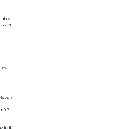
luisia
ttyvän
ynyt
olkuun
 että
llärit”