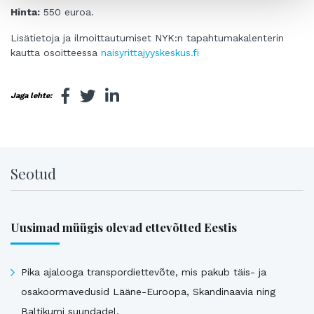
Hinta:
550 euroa.
Lisätietoja ja ilmoittautumiset NYK:n tapahtumakalenterin
kautta osoitteessa
naisyrittajyyskeskus.fi
Jaga lehte:
Seotud
Uusimad müügis olevad ettevõtted Eestis
Pika ajalooga transpordiettevõte, mis pakub täis- ja
osakoormavedusid Lääne-Euroopa, Skandinaavia ning
Baltikumi suundadel.