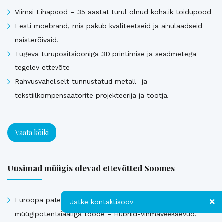
Viimsi Lihapood – 35 aastat turul olnud kohalik toidupood
Eesti moebränd, mis pakub kvaliteetseid ja ainulaadseid
naisterõivaid.
Tugeva turupositsiooniga 3D printimise ja seadmetega
tegelev ettevõte
Rahvusvaheliselt tunnustatud metall- ja
tekstiilkompensaatorite projekteerija ja tootja.
Vaata kõiki
Uusimad müügis olevad ettevõtted Soomes
Euroopa patendiga kaitstud uuenduslik ja suure
Jätke kontaktisoov
müügipotentsiaaliga toode – Hübriid-vihmaveekaevud.