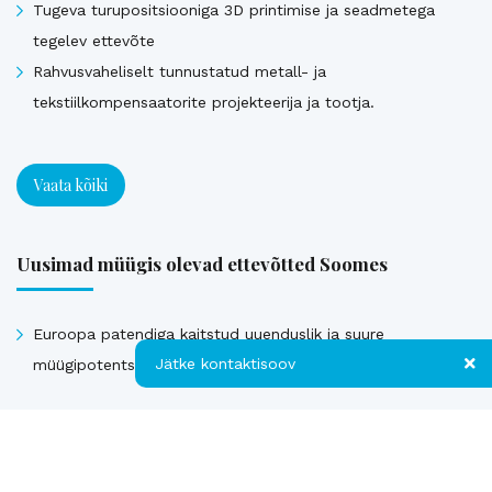
Tugeva turupositsiooniga 3D printimise ja seadmetega
tegelev ettevõte
Rahvusvaheliselt tunnustatud metall- ja
tekstiilkompensaatorite projekteerija ja tootja.
Vaata kõiki
Uusimad müügis olevad ettevõtted Soomes
Euroopa patendiga kaitstud uuenduslik ja suure
Jätke kontaktisoov
müügipotentsiaaliga toode – Hübriid-vihmaveekaevud.
Jätke kontaktisoov
Vaata kõiki
Jätke oma telefoninumber või e-posti