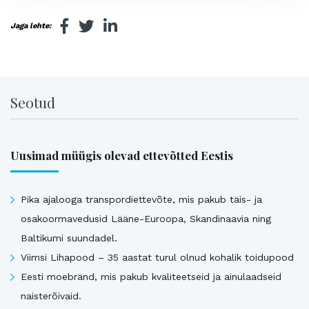
Jaga lehte:
Seotud
Uusimad müügis olevad ettevõtted Eestis
Pika ajalooga transpordiettevõte, mis pakub täis- ja
osakoormavedusid Lääne-Euroopa, Skandinaavia ning
Baltikumi suundadel.
Viimsi Lihapood – 35 aastat turul olnud kohalik toidupood
Eesti moebränd, mis pakub kvaliteetseid ja ainulaadseid
naisterõivaid.