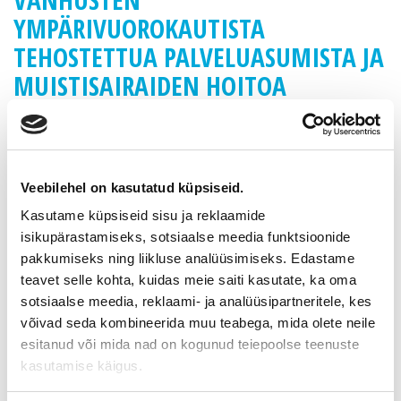
YMPÄRIVUOROKAUTISTA
TEHOSTETTUA PALVELUASUMISTA JA
MUISTISAIRAIDEN HOITOA
TUOTTAVAN YRITYKSEN
KIINTEISTÖT
Veebilehel on kasutatud küpsiseid.
Teave kohta
Kasutame küpsiseid sisu ja reklaamide
isikupärastamiseks, sotsiaalse meedia funktsioonide
pakkumiseks ning liikluse analüüsimiseks. Edastame
Asukoht
No location
teavet selle kohta, kuidas meie saiti kasutate, ka oma
sotsiaalse meedia, reklaami- ja analüüsipartneritele, kes
2
Pindala (m
)
2 217
võivad seda kombineerida muu teabega, mida olete neile
esitanud või mida nad on kogunud teiepoolse teenuste
Korrus
kasutamise käigus.
Võlavaba hind
2 211 400