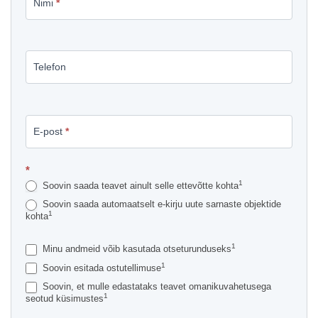
Nimi
*
lisateavet
müügikuulutuse
kohta
Telefon
E-post
*
*
1
Soovin saada teavet ainult selle ettevõtte kohta
Soovin saada automaatselt e-kirju uute sarnaste objektide
1
kohta
1
Minu andmeid võib kasutada otseturunduseks
1
Soovin esitada ostutellimuse
Soovin, et mulle edastataks teavet omanikuvahetusega
1
seotud küsimustes