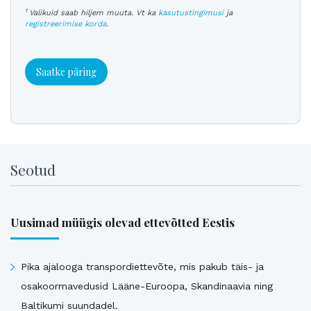
1
Valikuid saab hiljem muuta. Vt ka
kasutustingimusi
ja
registreerimise korda
.
Saatke päring
Seotud
Uusimad müügis olevad ettevõtted Eestis
Pika ajalooga transpordiettevõte, mis pakub täis- ja
osakoormavedusid Lääne-Euroopa, Skandinaavia ning
Baltikumi suundadel.