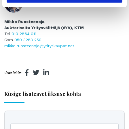
Mikko Ruosteenoja
Auktorisoitu Yritysvälittäjä (AYV), KTM
Tel
010 2864 011
Gsm
050 3283 250
mikko.ruosteenoja@yrityskaupat.net
Jaga lehte:
Küsige lisateavet üksuse kohta
Küsige