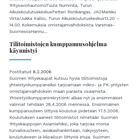
YritysavohautomoTuula Nummila, Turun
AikuiskoulutuskeskusPetteri Ristikangas, JAOMarkku
Virta/Jukka Kallio, Turun Aikuiskoulutuskeskus13.20 –
14.00 Kokemuksia omistajanvaihdoksista Varsinais-
SuomessaHannu...
Tilitoimistojen kumppanuusohjelma
käynnistyi
Postitatud
8.2.2006
Suomen Yrityskaupat kutsuu hyviä tilitoimistoja
yhteistyökumppaneiksi tarjoamaan mikro- ja PK-yritysten
omistajanvaihdoksiin maan parasta osaamista.
Yhteistyökumppanirekrytointi alkaa nyt ja ensimmäiset
valinnat tehdään 28.4.2006 mennessä. Ensimmäinen
kumppanuuteen liittyvä koulutus pidetään 17.5.2006.
Koulutuksen saaneet tilitoimistot nimetään Suomen
Yrityskauppojen Asiamiehiksi, joka tarjoaa monia
turvallisuuteen, asiakashankintaan, näkyvyyteen,
koulutukseen ja kilpailuun liittyviä etuja. Suomen