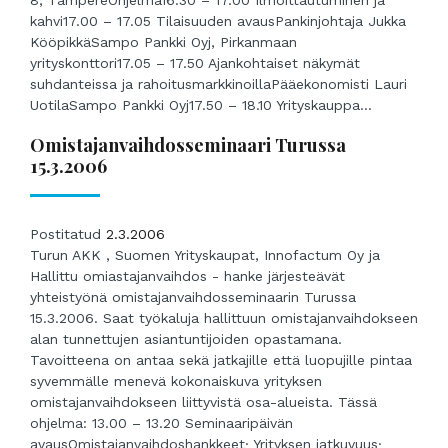
kahvi17.00 – 17.05 Tilaisuuden avausPankinjohtaja Jukka
KööpikkäSampo Pankki Oyj, Pirkanmaan
yrityskonttori17.05 – 17.50 Ajankohtaiset näkymät
suhdanteissa ja rahoitusmarkkinoillaPääekonomisti Lauri
UotilaSampo Pankki Oyj17.50 – 18.10 Yrityskauppa...
Omistajanvaihdosseminaari Turussa
15.3.2006
Postitatud
2.3.2006
Turun AKK , Suomen Yrityskaupat, Innofactum Oy ja
Hallittu omiastajanvaihdos - hanke järjesteävät
yhteistyönä omistajanvaihdosseminaarin Turussa
15.3.2006. Saat työkaluja hallittuun omistajanvaihdokseen
alan tunnettujen asiantuntijoiden opastamana.
Tavoitteena on antaa sekä jatkajille että luopujille pintaa
syvemmälle menevä kokonaiskuva yrityksen
omistajanvaihdokseen liittyvistä osa-alueista. Tässä
ohjelma: 13.00 – 13.20 Seminaaripäivän
avausOmistajanvaihdoshankkeet· Yrityksen jatkuvuus·