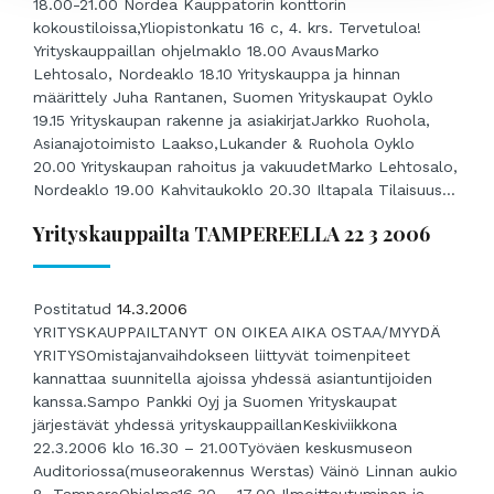
18.00-21.00 Nordea Kauppatorin konttorin
kokoustiloissa,Yliopistonkatu 16 c, 4. krs. Tervetuloa!
Yrityskauppaillan ohjelmaklo 18.00 AvausMarko
Lehtosalo, Nordeaklo 18.10 Yrityskauppa ja hinnan
määrittely Juha Rantanen, Suomen Yrityskaupat Oyklo
19.15 Yrityskaupan rakenne ja asiakirjatJarkko Ruohola,
Asianajotoimisto Laakso,Lukander & Ruohola Oyklo
20.00 Yrityskaupan rahoitus ja vakuudetMarko Lehtosalo,
Nordeaklo 19.00 Kahvitaukoklo 20.30 Iltapala Tilaisuus...
Yrityskauppailta TAMPEREELLA 22 3 2006
Postitatud
14.3.2006
YRITYSKAUPPAILTANYT ON OIKEA AIKA OSTAA/MYYDÄ
YRITYSOmistajanvaihdokseen liittyvät toimenpiteet
kannattaa suunnitella ajoissa yhdessä asiantuntijoiden
kanssa.Sampo Pankki Oyj ja Suomen Yrityskaupat
järjestävät yhdessä yrityskauppaillanKeskiviikkona
22.3.2006 klo 16.30 – 21.00Työväen keskusmuseon
Auditoriossa(museorakennus Werstas) Väinö Linnan aukio
8, TampereOhjelma16.30 – 17.00 Ilmoittautuminen ja