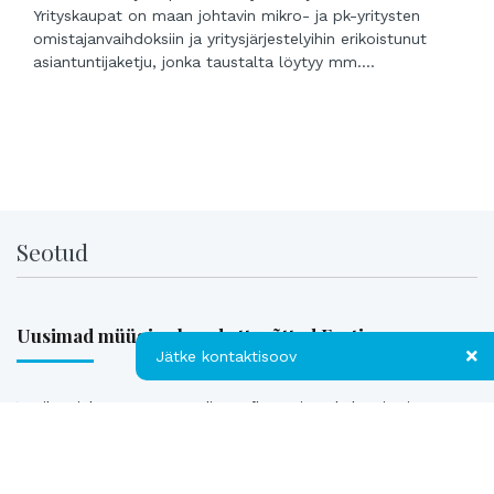
Yrityskaupat on maan johtavin mikro- ja pk-yritysten
omistajanvaihdoksiin ja yritysjärjestelyihin erikoistunut
asiantuntijaketju, jonka taustalta löytyy mm....
Seotud
Uusimad müügis olevad ettevõtted Eestis
Jätke kontaktisoov
Pika ajalooga transpordiettevõte, mis pakub täis- ja
Jätke kontaktisoov
osakoormavedusid Lääne-Euroopa, Skandinaavia ning
Baltikumi suundadel.
Jätke oma telefoninumber või e-posti