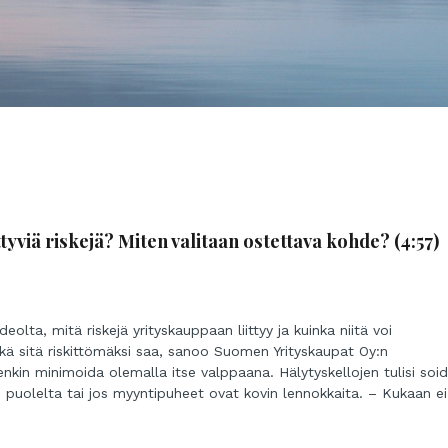
tyviä riskejä? Miten valitaan ostettava kohde? (4:57)
eolta, mitä riskejä yrityskauppaan liittyy ja kuinka niitä voi
eikä sitä riskittömäksi saa, sanoo Suomen Yrityskaupat Oy:n
enkin minimoida olemalla itse valppaana. Hälytyskellojen tulisi soi
än puolelta tai jos myyntipuheet ovat kovin lennokkaita. – Kukaan ei