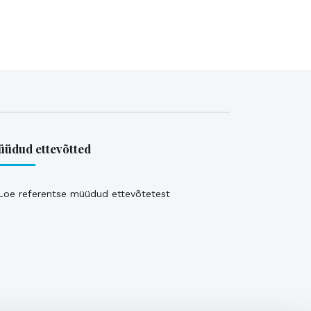
üdud ettevõtted
Loe referentse müüdud ettevõtetest