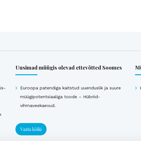
Uusimad müügis olevad ettevõtted Soomes
Mü
is-
Euroopa patendiga kaitstud uuenduslik ja suure
müügipotentsiaaliga toode – Hübriid-
vihmaveekaevud.
k
Vaata kõiki