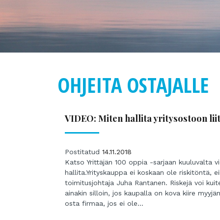
OHJEITA OSTAJALLE
VIDEO: Miten hallita yritysostoon liit
Postitatud
14.11.2018
Katso Yrittäjän 100 oppia -sarjaan kuuluvalta vid
hallita.Yrityskauppa ei koskaan ole riskitöntä, 
toimitusjohtaja Juha Rantanen. Riskejä voi kuit
ainakin silloin, jos kaupalla on kova kiire myyj
osta firmaa, jos ei ole...