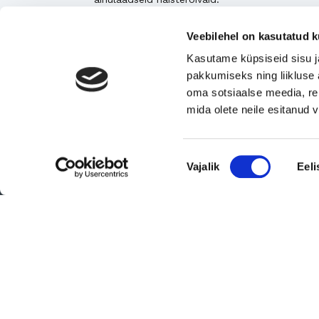
Tugeva turupositsiooniga 3D printimise ja
Veebilehel on kasutatud k
seadmetega tegelev ettevõte
Kasutame küpsiseid sisu j
Rahvusvaheliselt tunnustatud metall- ja
pakkumiseks ning liikluse 
tekstiilkompensaatorite projekteerija ja tootja.
oma sotsiaalse meedia, re
mida olete neile esitanud
Vaata kõiki
Nõusoleku
Vajalik
Eeli
valik
© 2026 Suomen Yrityskaupat Oy - Suomen Yrityskaupat