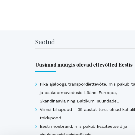
Seotud
Uusimad müügis olevad ettevõtted Eestis
Pika ajalooga transpordiettevõte, mis pakub tä
ja osakoormavedusid Lääne-Euroopa,
Skandinaavia ning Baltikumi suundadel.
Viimsi Lihapood – 35 aastat turul olnud kohali
toidupood
Eesti moebränd, mis pakub kvaliteetseid ja
ainulaadseid naisterõivaid.