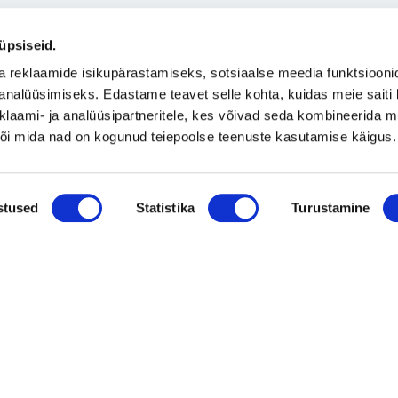
üpsiseid.
a reklaamide isikupärastamiseks, sotsiaalse meedia funktsiooni
analüüsimiseks. Edastame teavet selle kohta, kuidas meie saiti 
klaami- ja analüüsipartneritele, kes võivad seda kombineerida 
 või mida nad on kogunud teiepoolse teenuste kasutamise käigus.
stused
Statistika
Turustamine
 Eesti OÜ, Pärnu mnt 142, Donte ärikeskuse peahoone, Sissepääs D, III