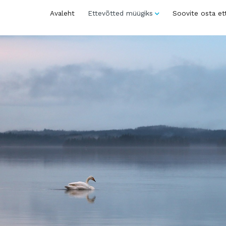
Avaleht
Ettevõtted müügiks
Soovite osta et