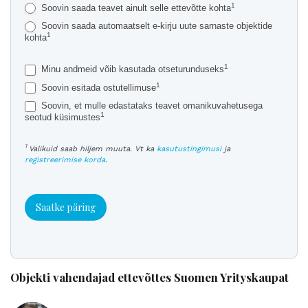
1
Soovin saada teavet ainult selle ettevõtte kohta
Soovin saada automaatselt e-kirju uute sarnaste objektide
1
kohta
1
Minu andmeid võib kasutada otseturunduseks
1
Soovin esitada ostutellimuse
Soovin, et mulle edastataks teavet omanikuvahetusega
1
seotud küsimustes
1
Valikuid saab hiljem muuta. Vt ka
kasutustingimusi
ja
registreerimise korda
.
Saatke päring
Objekti vahendajad ettevõttes Suomen Yrityskaupat