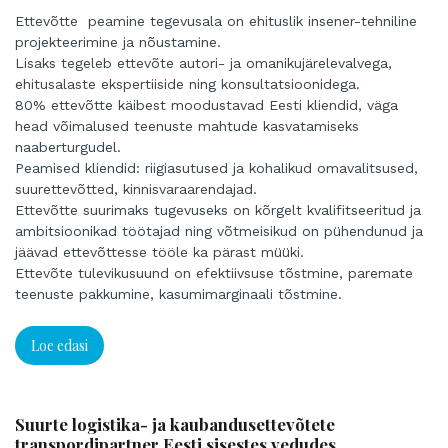
Ettevõtte peamine tegevusala on ehituslik insener-tehniline
projekteerimine ja nõustamine.
Lisaks tegeleb ettevõte autori- ja omanikujärelevalvega,
ehitusalaste ekspertiiside ning konsultatsioonidega.
80% ettevõtte käibest moodustavad Eesti kliendid, väga
head võimalused teenuste mahtude kasvatamiseks
naaberturgudel.
Peamised kliendid: riigiasutused ja kohalikud omavalitsused,
suurettevõtted, kinnisvaraarendajad.
Ettevõtte suurimaks tugevuseks on kõrgelt kvalifitseeritud ja
ambitsioonikad töötajad ning võtmeisikud on pühendunud ja
jäävad ettevõttesse tööle ka pärast müüki.
Ettevõte tulevikusuund on efektiivsuse tõstmine, paremate
teenuste pakkumine, kasumimarginaali tõstmine.
Loe edasi
Suurte logistika- ja kaubandusettevõtete
transpordipartner Eesti sisestes vedudes.