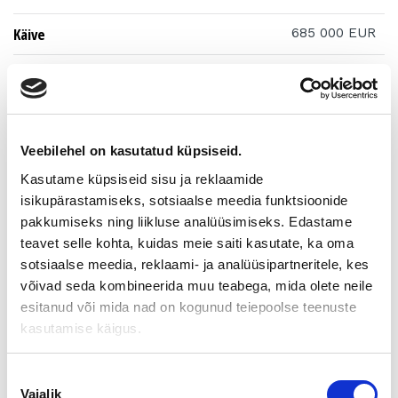
Käive
685 000 EUR
Müügihind
290 000 EUR
Ettevõtte põhitegevusalaks on metallkonstruktsioonide ja
nende osade valmistamine. Teostatakse nii suuremate
Veebilehel on kasutatud küpsiseid.
ehituslike konstruktsioonide tootmist, kui üksikute detailide
valmistamist.
Kasutame küpsiseid sisu ja reklaamide
isikupärastamiseks, sotsiaalse meedia funktsioonide
Ettevõttel on tootmispinnad, masinapark ja seadmed,
pakkumiseks ning liikluse analüüsimiseks. Edastame
töölised, allhankijad olemas – need kõik annavad võimaluse
teavet selle kohta, kuidas meie saiti kasutate, ka oma
jätkata juba sissetöötatud tootmistegevust ja arendada seda
sotsiaalse meedia, reklaami- ja analüüsipartneritele, kes
edasi.
võivad seda kombineerida muu teabega, mida olete neile
Ettevõtte tugevuseks on praktiline tootmiskogemus,
esitanud või mida nad on kogunud teiepoolse teenuste
paindlikkus ning võime pakkuda kvaliteetseid
kasutamise käigus.
valmistuslahendusi erinevatele tööstus- ja ehitussektori
klientidele.
Nõusoleku
Omaniku tugevus on tootmine, mitte müük. Samas nõuab
Vajalik
valik