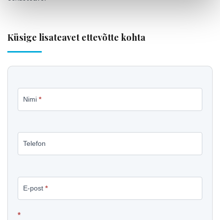
Küsige lisateavet ettevõtte kohta
Küsige
Nimi
*
lisateavet
müügikuulutuse
kohta
Telefon
E-post
*
*