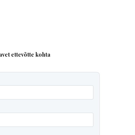
avet ettevõtte kohta
t
ulutuse