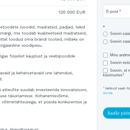
E-post
*
120 000 EUR
netoodete (voodid, madratsid, padjad, tekid
*
amärgi, mis toodab kvaliteetseid madratseid,
Soovin saada
õttel loodud oma brändi tooted, milleks on
Soovin saada
, orgaaniline voodipesu.
Minu andmei
lgas füüsilist kauplust ja veebipoodide
Soovin esit
Soovin, et 
avaid ja kehatoetavaid une lahendusi,
1
küsimustes
d.
1
Valikuid saab h
ui ettevõte suudab investeerida innovatsiooni,
korda
.
emuse täiustamisse. Kohanemisvõime,
n võtmetähtsusega, et püsida konkurentsis ja
Saatke päri
us, kliendilojaalus)