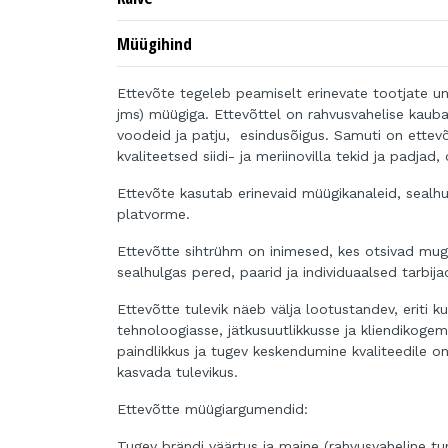
Müügihind
Ettevõte tegeleb peamiselt erinevate tootjate u
jms) müügiga. Ettevõttel on rahvusvahelise kaub
voodeid ja patju, esindusõigus. Samuti on ettev
kvaliteetsed siidi- ja meriinovilla tekid ja padjad
Ettevõte kasutab erinevaid müügikanaleid, sealhu
platvorme.
Ettevõtte sihtrühm on inimesed, kes otsivad mug
sealhulgas pered, paarid ja individuaalsed tarbija
Ettevõtte tulevik näeb välja lootustandev, eriti k
tehnoloogiasse, jätkusuutlikkusse ja kliendikog
paindlikkus ja tugev keskendumine kvaliteedile o
kasvada tulevikus.
Ettevõtte müügiargumendid:
Tugev brändi väärtus ja maine (rahvusvaheline tunt