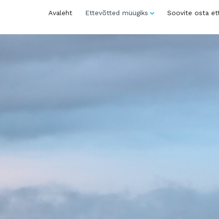
Avaleht
Ettevõtted müügiks
Soovite osta et