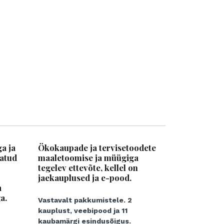
a ja
Ökokaupade ja tervisetoodete
natud
maaletoomise ja müügiga
tegelev ettevõte, kellel on
jaekauplused ja e-pood.
a
a.
Vastavalt pakkumistele. 2
kauplust, veebipood ja 11
kaubamärgi esindusõigus.