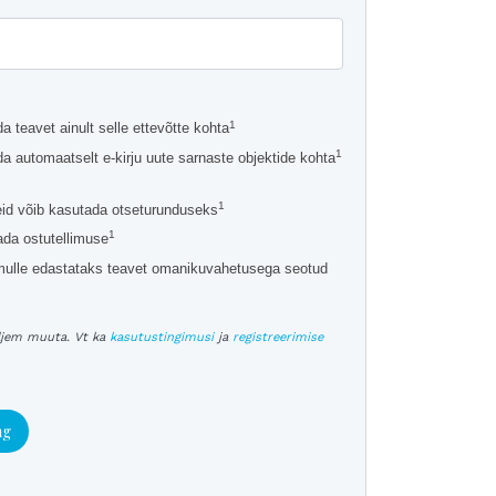
1
 teavet ainult selle ettevõtte kohta
1
 automaatselt e-kirju uute sarnaste objektide kohta
1
d võib kasutada otseturunduseks
1
ada ostutellimuse
mulle edastataks teavet omanikuvahetusega seotud
iljem muuta. Vt ka
kasutustingimusi
ja
registreerimise
ng