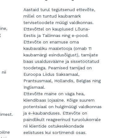
Aastaid turul tegutsenud ettevõte,
millel on tuntud kaubamärk
tervisetoodete müügi valdkonnas.
ine,
Ettevõttel on kauplused Lõuna-
g
Eestis ja Tallinnas ning e-pood.
Ettevõte on enamuse oma
kaubavaliku maaletooja (omab 11
kaubamärgi esindusõigust), tarnijate
baas usaldusväärne ja sissetöötatud
toodetega. Peamised tarnijad on
 nii
Euroopa Liidus Saksamaal,
Prantsusmaal, Hollandis, Belgias ning
Inglismaal.
,
Ettevõtte maine on väga hea,
kliendibaas lojaalne. Kõige suurem
potentsiaal on hulgimüügi valdkonnas
ja e-kaubanduses. Ettevõte on
imest.
paindlikult reageerinud turuolukorrale
nii klientide ostukeskkondade
iilne
eelistuses kui sortimendi osas.