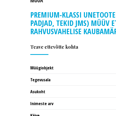
MÜÜA
PREMIUM-KLASSI UNETOOTEI
PADJAD, TEKID JMS) MÜÜV E
RAHVUSVAHELISE KAUBAMÄR
Teave ettevõtte kohta
Müügiobjekt
Tegevusala
Asukoht
Inimeste arv
Käive