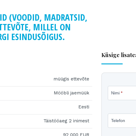
D (VOODID, MADRATSID,
TTEVÕTE, MILLEL ON
GI ESINDUSÕIGUS.
Küsige lisate
müügis ettevõte
Küsige
Mööbli jaemüük
Nimi
*
lisateave
müügiku
Eesti
kohta
Täistööaeg 2 inimest
Telefon
92 000 EUR