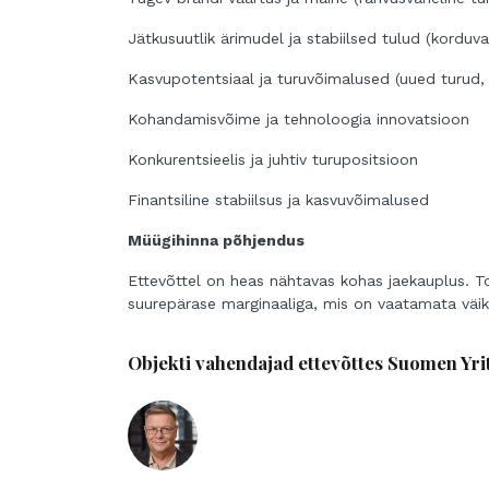
Jätkusuutlik ärimudel ja stabiilsed tulud (kordu
Kasvupotentsiaal ja turuvõimalused (uued turud, 
Kohandamisvõime ja tehnoloogia innovatsioon
Konkurentsieelis ja juhtiv turupositsioon
Finantsiline stabiilsus ja kasvuvõimalused
Müügihinna põhjendus
Ettevõttel on heas nähtavas kohas jaekauplus. T
suurepärase marginaaliga, mis on vaatamata väik
Objekti vahendajad ettevõttes Suomen Yri