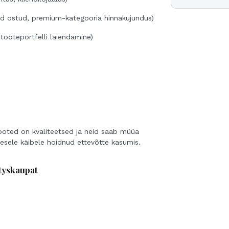
vad ostud, premium-kategooria hinnakujundus)
tooteportfelli laiendamine)
ooted on kvaliteetsed ja neid saab müüa
esele käibele hoidnud ettevõtte kasumis.
tyskaupat