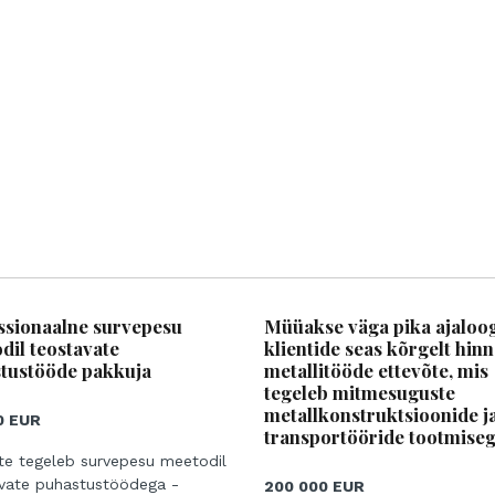
ssionaalne survepesu
Müüakse väga pika ajaloog
dil teostavate
klientide seas kõrgelt hin
tustööde pakkuja
metallitööde ettevõte, mis
tegeleb mitmesuguste
metallkonstruktsioonide j
0 EUR
transportööride tootmiseg
te tegeleb survepesu meetodil
vate puhastustöödega -
200 000 EUR