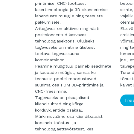
printimise, CNC-töötluse,
betoon
lasertehnoloogia ja 3D-skaneerimise
seinte,
lahenduste müügile ning teenuste
Vajali
pakkumisele.
olemas
Äritegevus on aktiivne ning hästi
Ettevõ
positsioneeritud kasvavas
eraklie
tehnoloogiasektoris. Oluliseks
Võimal
tugevuseks on mitme üksteist
ning te
toetava tegevussuuna
lumero
kombinatsioon.
jne., e
Peamine müügitulu pärineb seadmete
talvep
ja kaupade müügist, samas kui
Turund
teenuste poolel moodustavad
tõhust
suurima osa FDM 3D-printimine ja
käivet
CNC-freesimine.
Tugevuseks on pikaajalised
Loe 
kliendisuhted ning kõrge
korduvklientide osakaal.
Märkimisväärne osa kliendibaasist
koosneb tööstus- ja
tehnoloogiaettevõtetest, kes