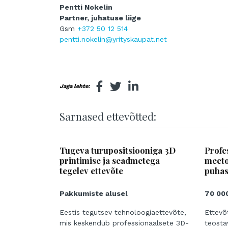
Pentti Nokelin
Partner, juhatuse liige
Gsm
+372 50 12 514
pentti.nokelin@yrityskaupat.net
Jaga lehte:
Sarnased ettevõtted:
Tugeva turupositsiooniga 3D
Profe
printimise ja seadmetega
meeto
tegelev ettevõte
puhas
Pakkumiste alusel
70 00
Eestis tegutsev tehnoloogiaettevõte,
Ettevõ
mis keskendub professionaalsete 3D-
teosta