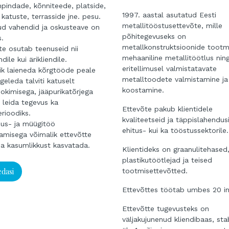
pindade, kõnniteede, platside,
1997. aastal asutatud Eesti
 katuste, terrasside jne. pesu.
metallitööstusettevõte, mille
kud vahendid ja oskusteave on
põhitegevuseks on
.
metallkonstruktsioonide tootm
te osutab teenuseid nii
mehaaniline metallitöötlus nin
ndile kui ärikliendile.
eritellimusel valmistatavate
ik laieneda kõrgtööde peale
metalltoodete valmistamine ja
geleda talviti katuselt
koostamine.
okimisega, jääpurikatõrjega
t leida tegevus ka
Ettevõte pakub klientidele
erioodiks.
kvaliteetseid ja täppislahendusi
us- ja müügitöö
ehitus- kui ka tööstussektorile.
amisega võimalik ettevõtte
 ja kasumlikkust kasvatada.
Klientideks on graanulitehased
plastikutöötlejad ja teised
edasi
tootmisettevõtted.
Ettevõttes töötab umbes 20 in
Ettevõtte tugevusteks on
väljakujunenud kliendibaas, stab