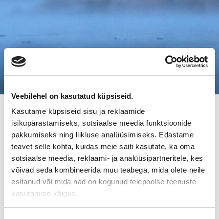
Veebilehel on kasutatud küpsiseid.
Kasutame küpsiseid sisu ja reklaamide
OHJEITA YRITYKSEN MYYMISEEN JA
isikupärastamiseks, sotsiaalse meedia funktsioonide
OSTAMISEEN
pakkumiseks ning liikluse analüüsimiseks. Edastame
teavet selle kohta, kuidas meie saiti kasutate, ka oma
Mitä yrityskaupan osapuolten tulee tietää? Tutustu
sotsiaalse meedia, reklaami- ja analüüsipartneritele, kes
ammattilaisten kirjoittamiin artikkeleihin yrityskaupasta
võivad seda kombineerida muu teabega, mida olete neile
esitanud või mida nad on kogunud teiepoolse teenuste
kasutamise käigus.
Valitse aihealue