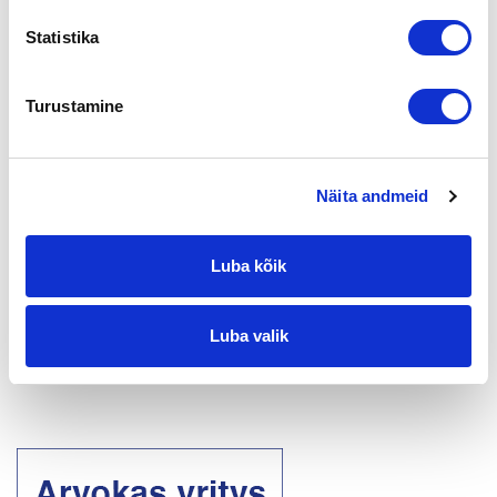
Yrityksen arvo
Verotus
Kaupan rahoitus
Statistika
Neuvonta
Muut
Turustamine
Yrityskaupan muistilista
Näita andmeid
Yrityskauppa on aina ainutlaatuinen tapahtuma. Yrityksen
myynti on useimmille yrittäjille koko yrittäjäuran suurin ja
Luba kõik
tärkein kauppa. Se on sitä rahallisesti…
Loe edasi
Luba valik