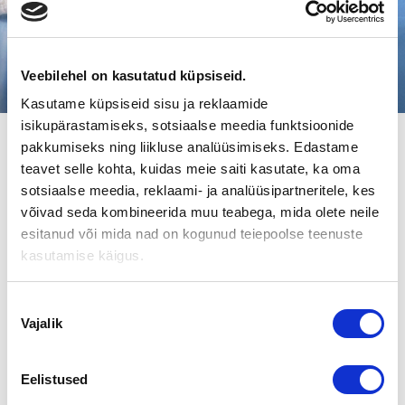
Veebilehel on kasutatud küpsiseid.
Kasutame küpsiseid sisu ja reklaamide
isikupärastamiseks, sotsiaalse meedia funktsioonide
pakkumiseks ning liikluse analüüsimiseks. Edastame
OHJEITA YRITYKSEN MYYMISEEN JA
teavet selle kohta, kuidas meie saiti kasutate, ka oma
OSTAMISEEN
sotsiaalse meedia, reklaami- ja analüüsipartneritele, kes
võivad seda kombineerida muu teabega, mida olete neile
Mitä yrityskaupan osapuolten tulee tietää? Tutustu
esitanud või mida nad on kogunud teiepoolse teenuste
ammattilaisten kirjoittamiin artikkeleihin yrityskaupasta
kasutamise käigus.
Nõusoleku
Vajalik
valik
Valitse aihealue
Eelistused
Kõik
Ohjeita ostajalle
Sukupolvenvaihdos