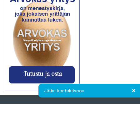
Jätke kontaktisoov
Jätke kontaktisoov
Jätke oma telefoninumber või e-posti
aadress ning me võtame teiega ühendust!