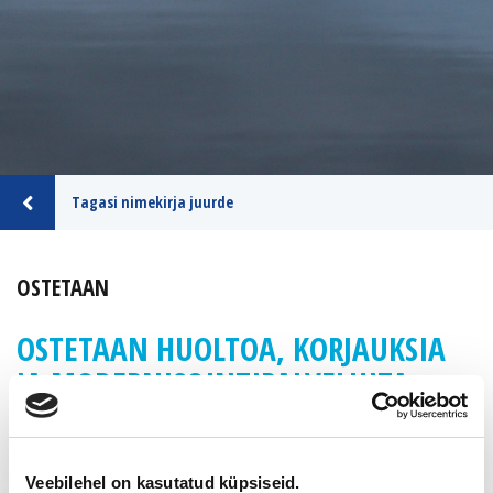
Tagasi nimekirja juurde
OSTETAAN
OSTETAAN HUOLTOA, KORJAUKSIA
JA MODERNISOINTIPALVELUITA
TARJOAVIA
TALOTEKNIIKKAYRITYKSIÄ.
Veebilehel on kasutatud küpsiseid.