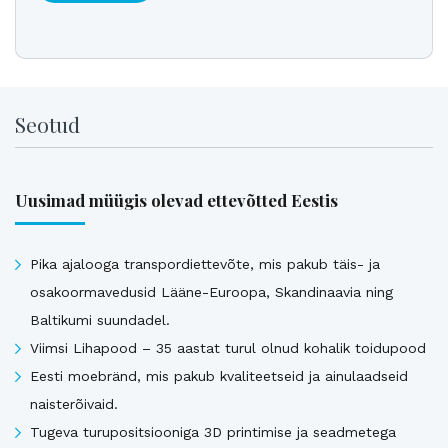
Seotud
Uusimad müügis olevad ettevõtted Eestis
Pika ajalooga transpordiettevõte, mis pakub täis- ja
osakoormavedusid Lääne-Euroopa, Skandinaavia ning
Baltikumi suundadel.
Viimsi Lihapood – 35 aastat turul olnud kohalik toidupood
Eesti moebränd, mis pakub kvaliteetseid ja ainulaadseid
naisterõivaid.
Tugeva turupositsiooniga 3D printimise ja seadmetega