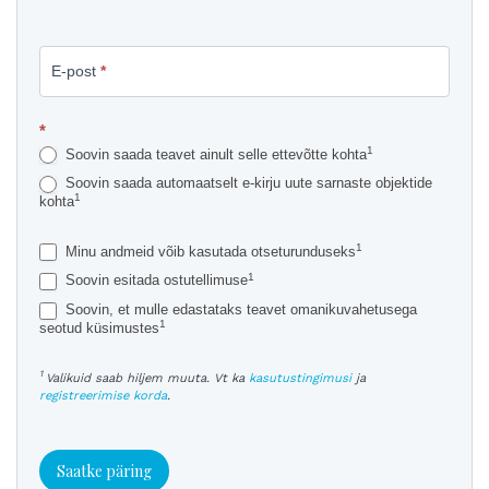
E-post
*
*
1
Soovin saada teavet ainult selle ettevõtte kohta
Soovin saada automaatselt e-kirju uute sarnaste objektide
1
kohta
1
Minu andmeid võib kasutada otseturunduseks
1
Soovin esitada ostutellimuse
Soovin, et mulle edastataks teavet omanikuvahetusega
1
seotud küsimustes
1
Valikuid saab hiljem muuta. Vt ka
kasutustingimusi
ja
registreerimise korda
.
Saatke päring