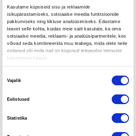
Teave ostja soovitud objekti
Kasutame küpsiseid sisu ja reklaamide
isikupärastamiseks, sotsiaalse meedia funktsioonide
pakkumiseks ning liikluse analüüsimiseks. Edastame
Ostajaa kiinnostavat talotekniikkayritykset, joiden
teavet selle kohta, kuidas meie saiti kasutate, ka oma
liiketoiminnan palvelutarjontaan kuuluvat huolto, korjaus ja
sotsiaalse meedia, reklaami- ja analüüsipartneritele, kes
modernisointipalvelut sekä LVI-alan yritykset, joiden palvelut
võivad seda kombineerida muu teabega, mida olete neile
voivat kattaa ilmanvaihdon, lämmityksen, kylmän, putket,
esitanud või mida nad on kogunud teiepoolse teenuste
sähkön ja turvatekniikan.
kasutamise käigus.
Ostettavien yhtiöiden liikevaihto on 2-10 meur, sijainti
pääkaupunkiseutu ja liiketoiminnan kannattavuus yli 6 %.
Nõusoleku
Vajalik
valik
Lisateabe saamiseks võtke palun ühendust
Eelistused
Statistika
Mikko Ruosteenoja
Auktorisoitu Yritysvälittäjä (AYV), KTM
Tel
010 2864 011