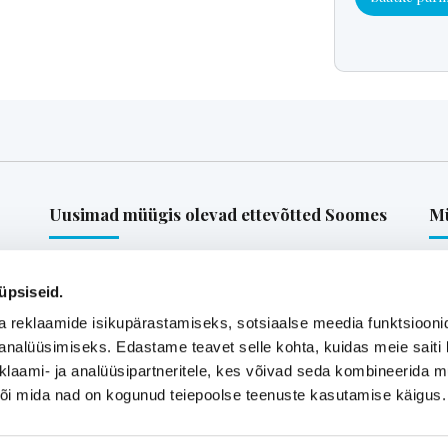
Uusimad müügis olevad ettevõtted Soomes
Mü
is-
Euroopa patendiga kaitstud uuenduslik ja suure
üpsiseid.
müügipotentsiaaliga toode – Hübriid-
a reklaamide isikupärastamiseks, sotsiaalse meedia funktsiooni
vihmaveekaevud.
analüüsimiseks. Edastame teavet selle kohta, kuidas meie saiti 
k
klaami- ja analüüsipartneritele, kes võivad seda kombineerida 
 või mida nad on kogunud teiepoolse teenuste kasutamise käigus.
Vaata kõiki