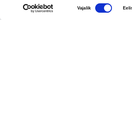
Nõusoleku
Vajalik
Eeli
Tugeva turupositsiooniga 3D printimise ja
valik
seadmetega tegelev ettevõte
Rahvusvaheliselt tunnustatud metall- ja
tekstiilkompensaatorite projekteerija ja tootja.
Vaata kõiki
© 2026 Suomen Yrityskaupat Oy - Suomen Yrityskaupat