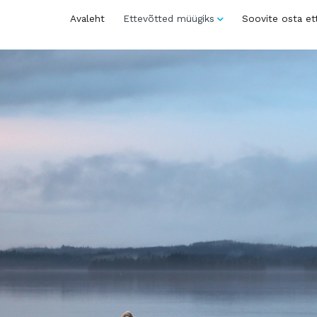
Avaleht
Ettevõtted müügiks
Soovite osta et