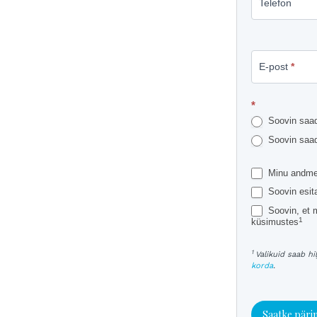
Telefon
E-post
*
*
Soovin saada
Soovin saada
Minu andmei
Soovin esit
Soovin, et 
1
küsimustes
1
Valikuid saab h
korda
.
Saatke päri