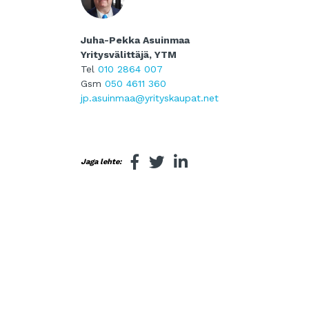
Juha-Pekka Asuinmaa
Yritysvälittäjä, YTM
Tel
010 2864 007
Gsm
050 4611 360
jp.asuinmaa@yrityskaupat.net
Jaga lehte: