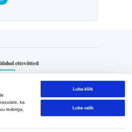
üdud ettevõtted
Loe referentse müüdud ettevõtetest
Luba kõik
de
kasutate, ka
Luba valik
muu teabega,