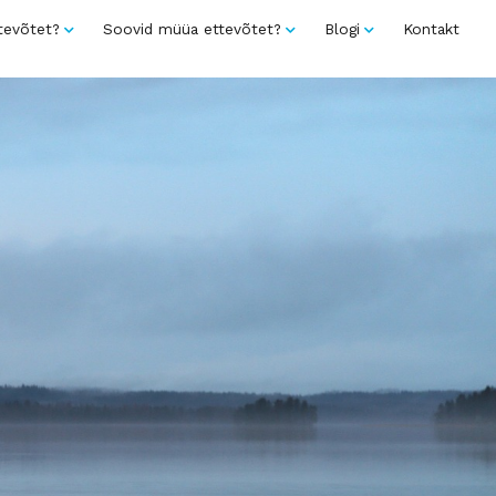
tevõtet?
Soovid müüa ettevõtet?
Blogi
Kontakt