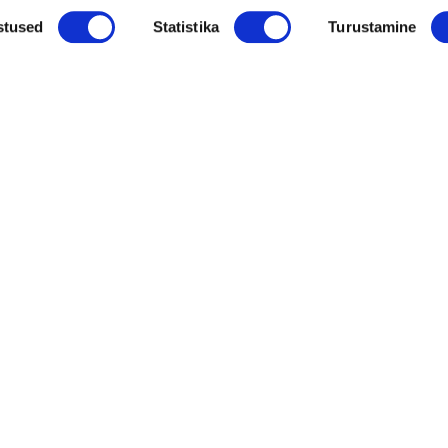
stused
Statistika
Turustamine
 Eesti OÜ, Pärnu mnt 142, Donte ärikeskuse peahoone, Sissepääs D, III