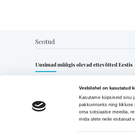
Seotud
Uusimad müügis olevad ettevõtted Eestis
Pika ajalooga transpordiettevõte, mis pakub tä
Veebilehel on kasutatud k
ja osakoormavedusid Lääne-Euroopa,
Kasutame küpsiseid sisu j
Skandinaavia ning Baltikumi suundadel.
pakkumiseks ning liikluse 
Viimsi Lihapood – 35 aastat turul olnud kohali
oma sotsiaalse meedia, re
toidupood
mida olete neile esitanud
Eesti moebränd, mis pakub kvaliteetseid ja
ainulaadseid naisterõivaid.