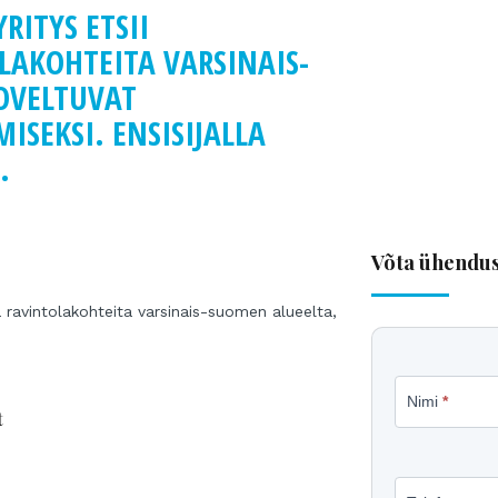
RITYS ETSII
LAKOHTEITA VARSINAIS-
OVELTUVAT
ISEKSI. ENSISIJALLA
.
Võta ühendu
ia ravintolakohteita varsinais-suomen alueelta,
Küsige
Nimi
*
lisateave
t
müügiku
kohta