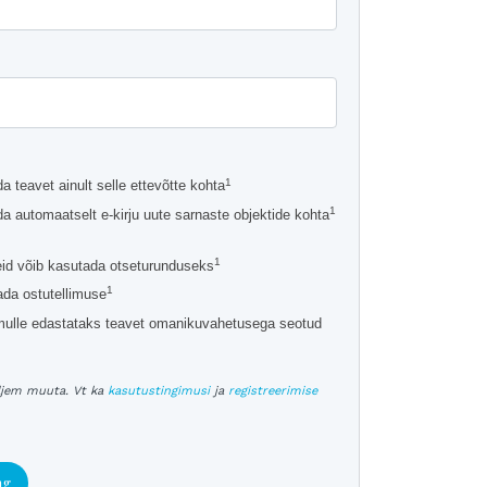
1
 teavet ainult selle ettevõtte kohta
1
 automaatselt e-kirju uute sarnaste objektide kohta
1
d võib kasutada otseturunduseks
1
ada ostutellimuse
mulle edastataks teavet omanikuvahetusega seotud
iljem muuta. Vt ka
kasutustingimusi
ja
registreerimise
ng